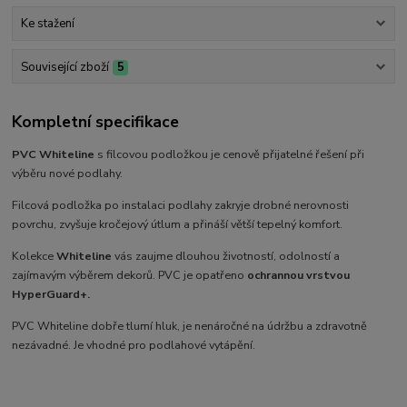
Ke stažení
Související zboží
5
Kompletní specifikace
PVC
Whiteline
s filcovou podložkou je cenově přijatelné řešení při
výběru nové podlahy.
Filcová podložka po instalaci podlahy zakryje drobné nerovnosti
povrchu, zvyšuje kročejový útlum a přináší větší tepelný komfort.
Kolekce
Whiteline
vás zaujme dlouhou životností, odolností a
zajímavým výběrem dekorů. PVC je opatřeno
ochrannou vrstvou
HyperGuard+.
PVC Whiteline dobře tlumí hluk, je nenáročné na údržbu a zdravotně
nezávadné. Je vhodné pro podlahové vytápění.