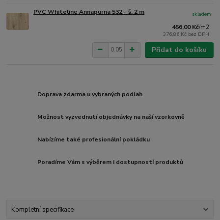
PVC Whiteline Annapurna 532 - š. 2 m
skladem
456,00 Kč
/
m2
376,86 Kč
bez DPH
Přidat do košíku
Doprava zdarma u vybraných podlah
Možnost vyzvednutí objednávky na naší vzorkovně
Nabízíme také profesionální pokládku
Poradíme Vám s výběrem i dostupností produktů
Kompletní specifikace