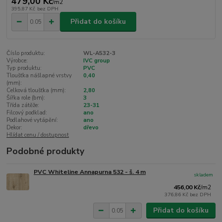
479,00 Kč
/
m2
395,87 Kč
bez DPH
Přidat do košíku
Číslo produktu:
WL-A532-3
Výrobce:
IVC group
Typ produktu:
PVC
Tloušťka nášlapné vrstvy
0,40
(mm):
Celková tloušťka (mm):
2,80
Šířka role (bm):
3
Třída zátěže:
23-31
Filcový podklad:
ano
Podlahové vytápění:
ano
Dekor:
dřevo
Hlídat cenu / dostupnost
Podobné produkty
PVC Whiteline Annapurna 532 - š. 4 m
skladem
456,00 Kč
/
m2
376,86 Kč
bez DPH
Přidat do košíku