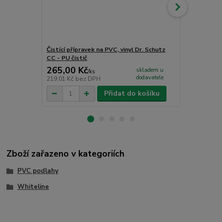
Čistící přípravek na PVC, vinyl Dr. Schutz
Jednosložko
CC - PU čistič
265,00 Kč
1 726,00
skladem u
/
ks
dodavatele
219,01 Kč
bez DPH
1 426,45 Kč
Přidat do košíku
Zboží zařazeno v kategoriích
PVC podlahy
Whiteline