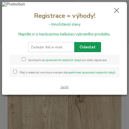
0
ks
+420 731 199 591
za
0,00 Kč
Registrace = výhody!
Menu
- množstevní slevy
Napište si o nezávaznou kalkulaci vybraného produktu.
Hledat
Odeslat
Úvod
PVC podlahy
PVC Whiteline Annapurna 532 - š. 3 m
PVC Whiteline Annapurna 532 -
Souhlasím se
zpracováním osobních údajů
pro účely registrace.
š. 3 m
Přeji si odebírat novinky e-mailem dle
podmínek zpracování osobních údajů
.
Zavřít