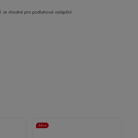
. Je vhodné pro podlahové vytápění.
Akce
Ak