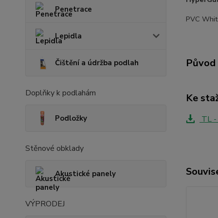
Penetrace
PVC White
Lepidla
Původ 
Čištění a údržba podlah
Doplňky k podlahám
Ke sta
Podložky
TL -
Stěnové obklady
Souvise
Akustické panely
VÝPRODEJ