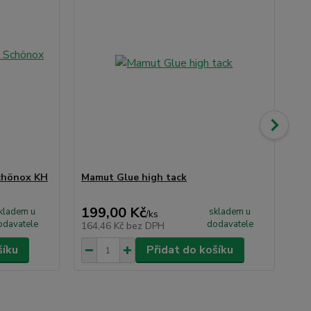
chönox KH
Mamut Glue high tack
Le
kg
199,00 Kč
3 
kladem u
skladem u
/
ks
odavatele
dodavatele
164,46 Kč
bez DPH
2 9
šíku
Přidat do košíku