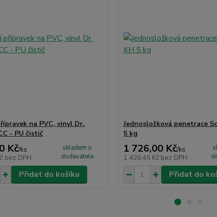
přípravek na PVC, vinyl Dr.
Jednosložková penetrace S
C - PU čistič
5 kg
0 Kč
1 726,00 Kč
skladem u
s
/
ks
/
ks
dodavatele
d
Kč
bez DPH
1 426,45 Kč
bez DPH
Přidat do košíku
Přidat do ko