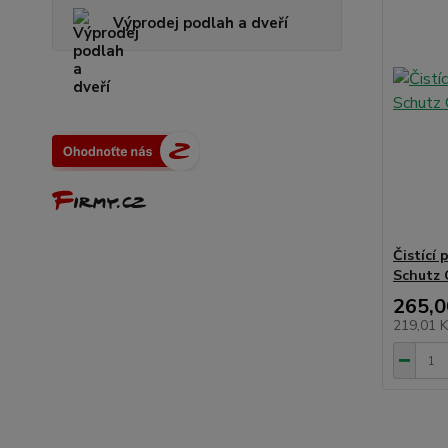
Výprodej podlah a dveří
Čistící 
Schutz C
265,0
219,01 