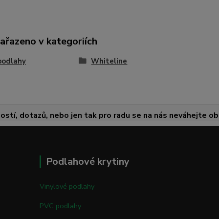
zařazeno v kategoriích
podlahy
Whiteline
ostí, dotazů, nebo jen tak pro radu se na nás neváhejte obr
Podlahové krytiny
Vinylové podlahy
PVC podlahy