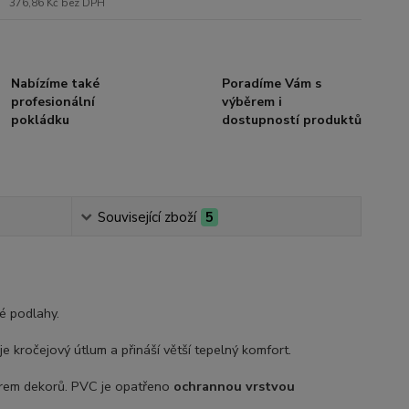
376,86 Kč
bez DPH
Nabízíme také
Poradíme Vám s
profesionální
výběrem i
pokládku
dostupností produktů
Související zboží
5
vé podlahy.
e kročejový útlum a přináší větší tepelný komfort.
ěrem dekorů. PVC je opatřeno
ochrannou vrstvou