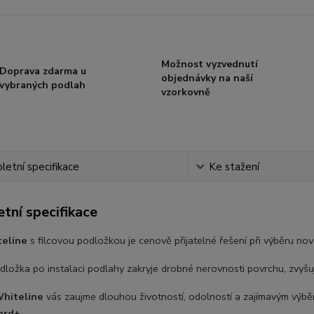
Možnost vyzvednutí
Doprava zdarma u
objednávky na naší
vybraných podlah
vzorkovně
etní specifikace
Ke stažení
tní specifikace
teline
s filcovou podložkou je cenově přijatelné řešení při výběru no
dložka po instalaci podlahy zakryje drobné nerovnosti povrchu, zvyšuj
hiteline
vás zaujme dlouhou životností, odolností a zajímavým výb
rd+.