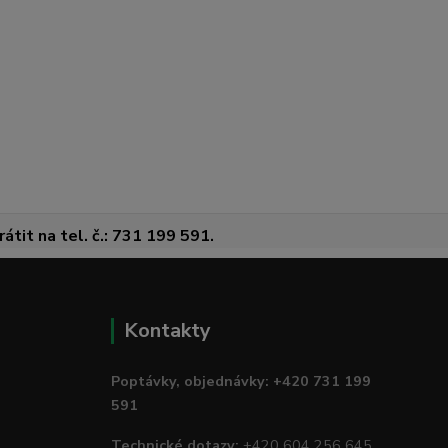
átit na tel. č.: 731 199 591.
Kontakty
Poptávky, objednávky: +420 731 199
591
Technické dotazy:
+420 604 256 645