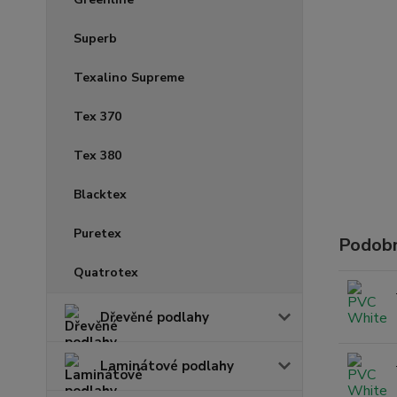
Superb
Texalino Supreme
Tex 370
Tex 380
Blacktex
Puretex
Podobn
Quatrotex
Dřevěné podlahy
Laminátové podlahy