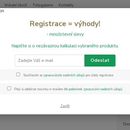
Vrácení zboží
Fotogalerie
Kontakty
Nevíte
Registrace = výhody!
Hledat
+420
- množstevní slevy
Napište si o nezávaznou kalkulaci vybraného produktu.
PVC podlahy
PVC Whiteline Duke 538 - š. 4 m
Whiteline Duke 538 - š. 4 m
Odeslat
Souhlasím se
zpracováním osobních údajů
pro účely registrace.
PVC Wh
výběru
Přeji si odebírat novinky e-mailem dle
podmínek zpracování osobních údajů
.
drobné
tepeln
odolno
Zavřít
Dos