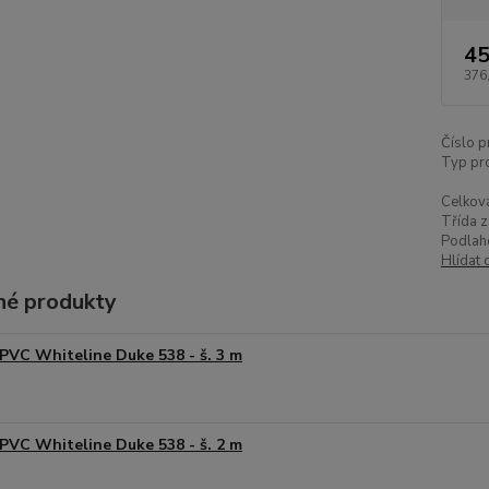
45
376
Číslo p
Typ pr
Celková
Třída z
Podlah
Hlídat 
é produkty
PVC Whiteline Duke 538 - š. 3 m
PVC Whiteline Duke 538 - š. 2 m