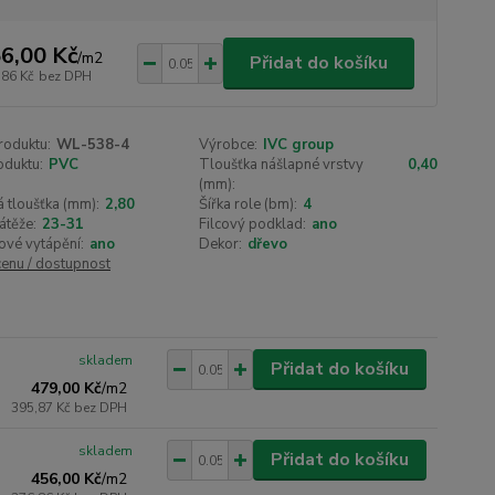
6,00 Kč
/
m2
Přidat do košíku
,86 Kč
bez DPH
roduktu:
WL-538-4
Výrobce:
IVC group
oduktu:
PVC
Tloušťka nášlapné vrstvy
0,40
(mm):
 tloušťka (mm):
2,80
Šířka role (bm):
4
átěže:
23-31
Filcový podklad:
ano
ové vytápění:
ano
Dekor:
dřevo
cenu / dostupnost
skladem
Přidat do košíku
479,00 Kč
/
m2
395,87 Kč
bez DPH
skladem
Přidat do košíku
456,00 Kč
/
m2