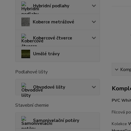
Hybridní podlahy
Koberce metrážové
Kobercové čtverce
Umělé trávy
Kompl
Podlahové lišty
Obvodové lišty
Komple
PVC
Whi
Stavební chemie
Filcová po
Samonivelační potěry
Kolekce
W
HyperGua