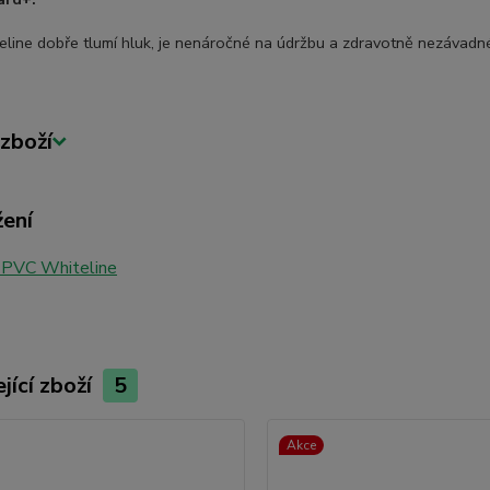
line dobře tlumí hluk, je nenáročné na údržbu a zdravotně nezávadné
zboží
žení
 PVC Whiteline
jící zboží
5
Akce