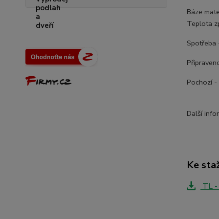
Báze mate
Teplota z
Spotřeba
Připraven
Pochozí -
Další info
Ke sta
TL -