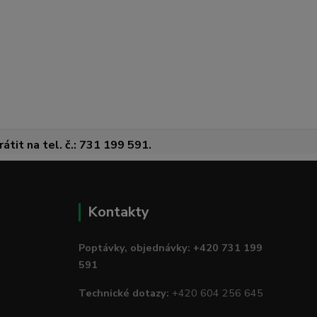
átit na tel. č.: 731 199 591.
Kontakty
Poptávky, objednávky: +420 731 199
591
Technické dotazy:
+420 604 256 645