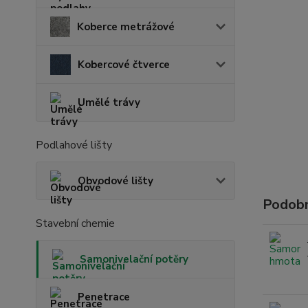
Koberce metrážové
Kobercové čtverce
Umělé trávy
Podlahové lišty
Obvodové lišty
Podobn
Stavební chemie
Samonivelační potěry
Penetrace