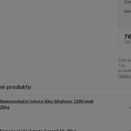
Dos
Měr
76
635
Číslo p
Typ
produkt
Hlídat 
é produkty
Samonivelační hmota Sika Sikafloor 1100 level
25kg