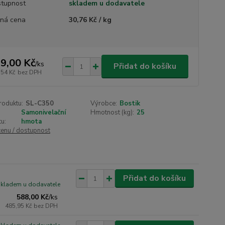
tupnost
skladem u dodavatele
ná cena
30,76 Kč / kg
9,00 Kč
/
ks
Přidat do košíku
,54 Kč
bez DPH
roduktu:
SL-C350
Výrobce:
Bostik
Samonivelační
Hmotnost (kg):
25
u:
hmota
cenu / dostupnost
Přidat do košíku
skladem u dodavatele
588,00 Kč
/
ks
485,95 Kč
bez DPH