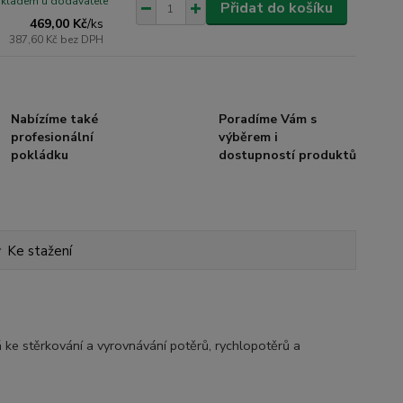
skladem u dodavatele
Přidat do košíku
469,00 Kč
/
ks
387,60 Kč
bez DPH
Nabízíme také
Poradíme Vám s
profesionální
výběrem i
pokládku
dostupností produktů
Ke stažení
ke stěrkování a vyrovnávání potěrů, rychlopotěrů a