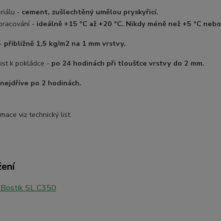
riálu -
cement, zušlechtěný umělou pryskyřicí.
pracování -
ideálně +15 °C až +20 °C. Nikdy méně než +5 °C nebo
 -
přibližně 1,5 kg/m2 na 1 mm vrstvy.
ost k pokládce -
po 24 hodinách při tloušťce vrstvy do 2 mm.
nejdříve po 2 hodinách.
rmace viz technický list.
žení
 Bostik SL C350