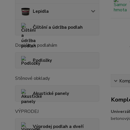
Lepidla
Čištění a údržba podlah
Doplňky k podlahám
Podložky
Stěnové obklady
Kompl
Akustické panely
Komple
VÝPRODEJ
Univerzá
betonový
Výprodej podlah a dveří