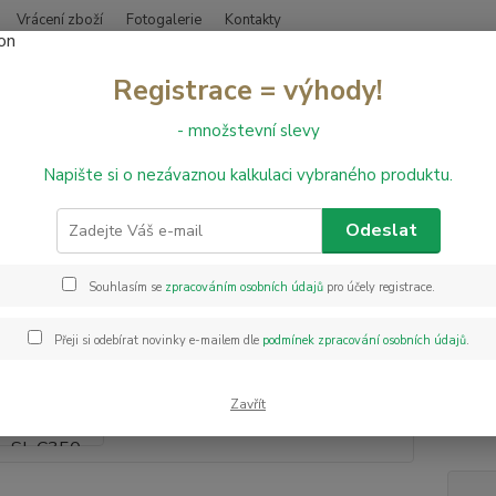
Vrácení zboží
Fotogalerie
Kontakty
Nevíte
Registrace = výhody!
Hledat
+420
- množstevní slevy
Napište si o nezávaznou kalkulaci vybraného produktu.
amonivelační potěry
Samonivelační hmota Bostik SL C350 Universal 25
nivelační hmota Bostik SL C350
Odeslat
(Nib
Souhlasím se
zpracováním osobních údajů
pro účely registrace.
Univer
Přeji si odebírat novinky e-mailem dle
podmínek zpracování osobních údajů
.
určená
betono
cement
Zavřít
+15 °C