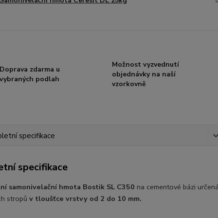
Samonivelační hmota Ceresit DL 25kg
Možnost vyzvednutí
Doprava zdarma u
objednávky na naší
vybraných podlah
vzorkovně
etní specifikace
tní specifikace
lní samonivelační hmota Bostik SL C350
na cementové bázi určená 
ch stropů
v tloušťce vrstvy od 2 do 10 mm.