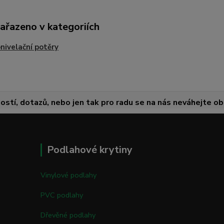
zařazeno v kategoriích
ivelační potěry
ostí, dotazů, nebo jen tak pro radu se na nás neváhejte obr
Podlahové krytiny
Vinylové podlahy
PVC podlahy
Dřevěné podlahy