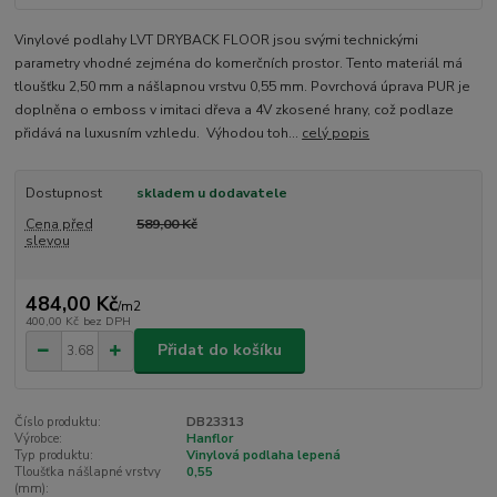
Vinylové podlahy LVT DRYBACK FLOOR jsou svými technickými
parametry vhodné zejména do komerčních prostor. Tento materiál má
tloušťku 2,50 mm a nášlapnou vrstvu 0,55 mm. Povrchová úprava PUR je
doplněna o emboss v imitaci dřeva a 4V zkosené hrany, což podlaze
přidává na luxusním vzhledu. Výhodou toh...
celý popis
Dostupnost
skladem u dodavatele
Cena před
589,00 Kč
slevou
484,00 Kč
/
m2
400,00 Kč
bez DPH
Přidat do košíku
Číslo produktu:
DB23313
Výrobce:
Hanflor
Typ produktu:
Vinylová podlaha lepená
Tloušťka nášlapné vrstvy
0,55
(mm):