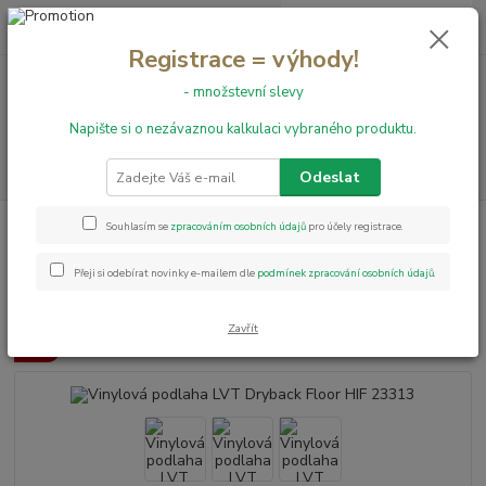
0
ks
+420 731 199 591
za
0,00 Kč
Registrace = výhody!
- množstevní slevy
Menu
Napište si o nezávaznou kalkulaci vybraného produktu.
Hledat
Odeslat
Úvod
Vinylové podlahy
Vinylová podlaha LVT Dryback Floor HIF 23313
Souhlasím se
zpracováním osobních údajů
pro účely registrace.
Vinylová podlaha LVT Dryback
Přeji si odebírat novinky e-mailem dle
podmínek zpracování osobních údajů
.
Floor HIF 23313
Zavřít
Akce