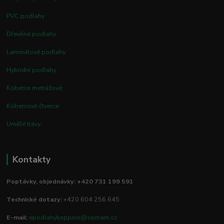
PVC podlahy
Dřevěné podlahy
Laminátové podlahy
Hybridní podlahy
Koberce metrážové
Kobercové čtverce
Umělé trávy
Kontakty
Poptávky, objednávky: +420 731 199 591
Technické dotazy:
+420 604 256 645
E-mail:
epodlahykoppino@seznam.cz