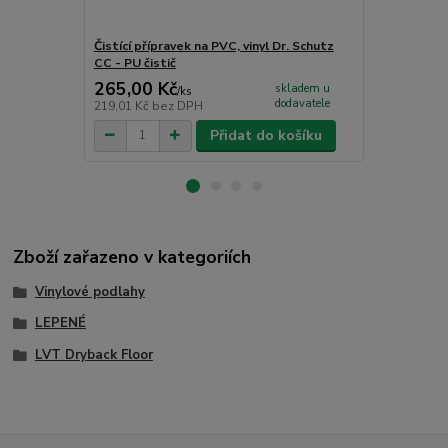
Čistící přípravek na PVC, vinyl Dr. Schutz
Obvodová li
CC - PU čistič
265,00 Kč
130,00 K
skladem u
/
ks
dodavatele
219,01 Kč
bez DPH
107,44 Kč
be
Přidat do košíku
Zboží zařazeno v kategoriích
Vinylové podlahy
LEPENÉ
LVT Dryback Floor