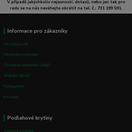
V případě jakýchkoliv nejasností, dotazů, nebo jen tak pro
radu se na nás neváhejte obrátit na tel. č.: 731 199 591.
Informace pro zákazníky
Jak nakupovat
Obchodní podmínky
Ochrana osobních údajů
Vrácení zboží
Fotogalerie
Kontakty
Podlahové krytiny
Vinylové podlahy