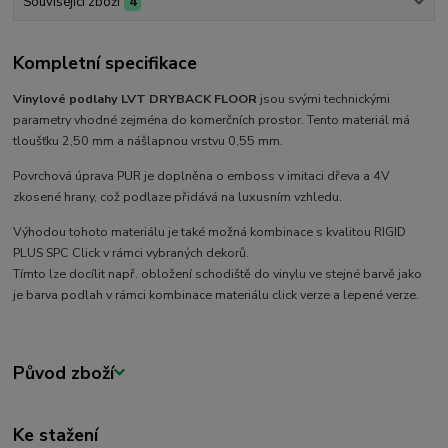
Související zboží
4
Kompletní specifikace
Vinylové podlahy LVT DRYBACK FLOOR
jsou svými technickými
parametry vhodné zejména do komerčních prostor. Tento materiál má
tloušťku 2,50 mm a nášlapnou vrstvu 0,55 mm.
Povrchová úprava PUR je doplněna o emboss v imitaci dřeva a 4V
zkosené hrany, což podlaze přidává na luxusním vzhledu.
Výhodou tohoto materiálu je také možná kombinace s kvalitou RIGID
PLUS SPC Click v rámci vybraných dekorů.
Tímto lze docílit např. obložení schodiště do vinylu ve stejné barvě jako
je barva podlah v rámci kombinace materiálu click verze a lepené verze.
Původ zboží
Ke stažení