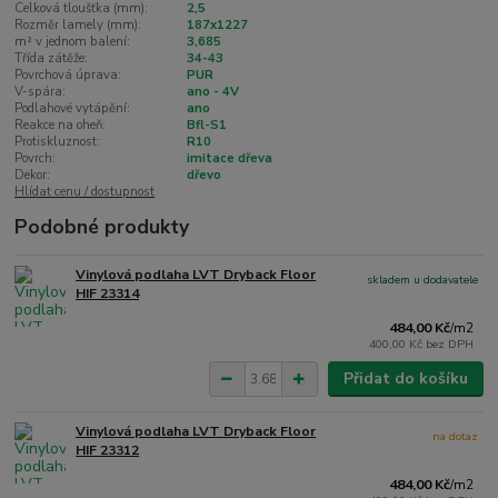
Celková tloušťka (mm):
2,5
Rozměr lamely (mm):
187x1227
m² v jednom balení:
3,685
Třída zátěže:
34-43
Povrchová úprava:
PUR
V-spára:
ano - 4V
Podlahové vytápění:
ano
Reakce na oheň:
Bfl-S1
Protiskluznost:
R10
Povrch:
imitace dřeva
Dekor:
dřevo
Hlídat cenu / dostupnost
Podobné produkty
Vinylová podlaha LVT Dryback Floor
skladem u dodavatele
HIF 23314
484,00 Kč
/
m2
400,00 Kč
bez DPH
Přidat do košíku
Vinylová podlaha LVT Dryback Floor
na dotaz
HIF 23312
484,00 Kč
/
m2