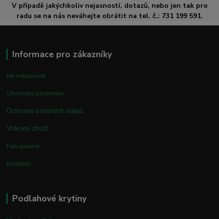
V případě jakýchkoliv nejasností, dotazů, nebo jen tak pro
radu se na nás neváhejte obrátit na tel. č.: 731 199 591.
Informace pro zákazníky
Jak nakupovat
Obchodní podmínky
Ochrana osobních údajů
Vrácení zboží
Fotogalerie
Kontakty
Podlahové krytiny