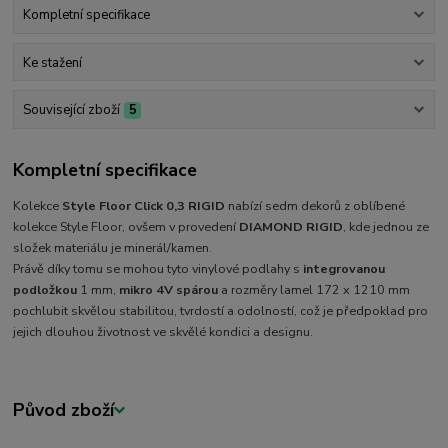
Kompletní specifikace
Ke stažení
Související zboží
5
Kompletní specifikace
Kolekce
Style Floor Click 0,3 RIGID
nabízí sedm dekorů z oblíbené
kolekce Style Floor, ovšem v provedení
DIAMOND RIGID
, kde jednou ze
složek materiálu je minerál/kamen.
Právě díky tomu se mohou tyto vinylové podlahy s
integrovanou
podložkou
1 mm,
mikro 4V spárou
a rozměry lamel 172 x 1210 mm
pochlubit skvělou stabilitou, tvrdostí a odolností, což je předpoklad pro
jejich dlouhou životnost ve skvělé kondici a designu.
Původ zboží