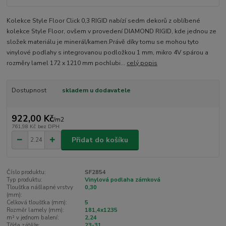
Kolekce Style Floor Click 0,3 RIGID nabízí sedm dekorů z oblíbené
kolekce Style Floor, ovšem v provedení DIAMOND RIGID, kde jednou ze
složek materiálu je minerál/kamen.Právě díky tomu se mohou tyto
vinylové podlahy s integrovanou podložkou 1 mm, mikro 4V spárou a
rozměry lamel 172 x 1210 mm pochlubi...
celý popis
Dostupnost
skladem u dodavatele
922,00 Kč
/
m2
761,98 Kč
bez DPH
Přidat do košíku
Číslo produktu:
SF2854
Typ produktu:
Vinylová podlaha zámková
Tloušťka nášlapné vrstvy
0,30
(mm):
Celková tloušťka (mm):
5
Rozměr lamely (mm):
181,4x1235
m² v jednom balení:
2,24
Třída zátěže:
23-31