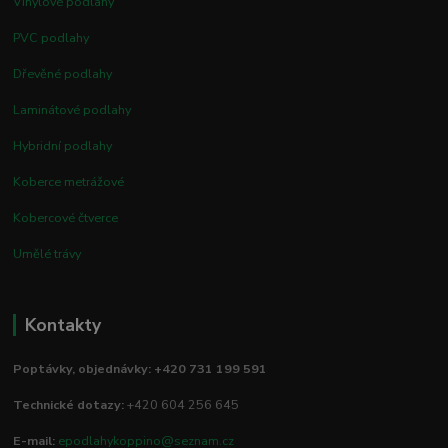
Vinylové podlahy
PVC podlahy
Dřevěné podlahy
Laminátové podlahy
Hybridní podlahy
Koberce metrážové
Kobercové čtverce
Umělé trávy
Kontakty
Poptávky, objednávky: +420 731 199 591
Technické dotazy:
+420 604 256 645
E-mail:
epodlahykoppino@seznam.cz