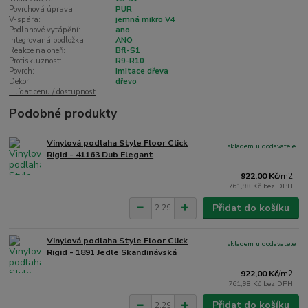
Povrchová úprava:
PUR
V-spára:
jemná mikro V4
Podlahové vytápění:
ano
Integrovaná podložka:
ANO
Reakce na oheň:
Bfl-S1
Protiskluznost:
R9-R10
Povrch:
imitace dřeva
Dekor:
dřevo
Hlídat cenu / dostupnost
Podobné produkty
Vinylová podlaha Style Floor Click
skladem u dodavatele
Rigid - 41163 Dub Elegant
922,00 Kč
/
m2
761,98 Kč
bez DPH
Přidat do košíku
Vinylová podlaha Style Floor Click
skladem u dodavatele
Rigid - 1891 Jedle Skandinávská
922,00 Kč
/
m2
761,98 Kč
bez DPH
Přidat do košíku