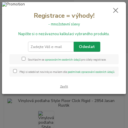
0
ks
+420 731 199 591
za
0,00 Kč
Registrace = výhody!
- množstevní slevy
Menu
Napište si o nezávaznou kalkulaci vybraného produktu.
Hledat
Odeslat
Úvod
Vinylové podlahy
Vinylová podlaha Style Floor Click Rigid - 2854
Souhlasím se
zpracováním osobních údajů
pro účely registrace.
Jasan Rustik
Přeji si odebírat novinky e-mailem dle
podmínek zpracování osobních údajů
.
Vinylová podlaha Style Floor
Click Rigid - 2854 Jasan Rustik
Zavřít