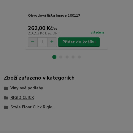
Obvodová lišta Image 100117
Obvodová liš
262,00 Kč
262,00 K
/
ks
skladem
216,53 Kč
bez DPH
216,53 Kč
be
Přidat do košíku
Zboží zařazeno v kategoriích
Vinylové podlahy
RIGID CLICK
Style Floor Click Rigid