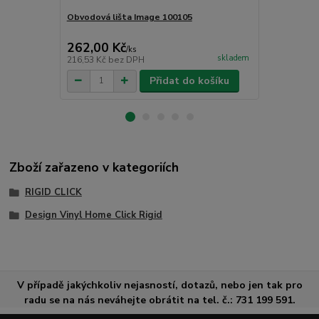
Obvodová lišta Image 100105
Obvodová li
262,00 Kč
262,00 K
/
ks
skladem
216,53 Kč
bez DPH
216,53 Kč
be
Přidat do košíku
Zboží zařazeno v kategoriích
RIGID CLICK
Design Vinyl Home Click Rigid
V případě jakýchkoliv nejasností, dotazů, nebo jen tak pro
radu se na nás neváhejte obrátit na tel. č.: 731 199 591.