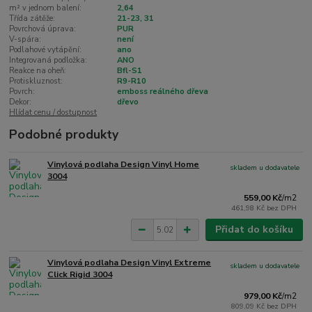
m² v jednom balení:
2,64
Třída zátěže:
21-23, 31
Povrchová úprava:
PUR
V-spára:
není
Podlahové vytápění:
ano
Integrovaná podložka:
ANO
Reakce na oheň:
Bfl-S1
Protiskluznost:
R9-R10
Povrch:
emboss reálného dřeva
Dekor:
dřevo
Hlídat cenu / dostupnost
Podobné produkty
Vinylová podlaha Design Vinyl Home
skladem u dodavatele
3004
559,00 Kč
/
m2
461,98 Kč
bez DPH
Přidat do košíku
Vinylová podlaha Design Vinyl Extreme
skladem u dodavatele
Click Rigid 3004
979,00 Kč
/
m2
809,09 Kč
bez DPH