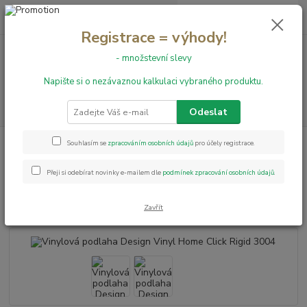
0
ks
+420 731 199 591
za
0,00 Kč
Registrace = výhody!
- množstevní slevy
Menu
Napište si o nezávaznou kalkulaci vybraného produktu.
Hledat
Odeslat
Úvod
Vinylové podlahy
RIGID CLICK
Vinylová podlaha Design Vinyl
Souhlasím se
zpracováním osobních údajů
pro účely registrace.
Home Click Rigid 3004
Přeji si odebírat novinky e-mailem dle
podmínek zpracování osobních údajů
.
Vinylová podlaha Design Vinyl
Home Click Rigid 3004
Zavřít