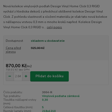
Nová kolekce vinylových podlah Design Vinyl Home Click 0,3 RIGID
vychází z hlediska dekorů z předchozí oblíbené kolekce Design Vinyl
Click. Z pohledu vlastností a složení materiálu je však tato nová kolekce
s nášlapnou vrstvou 0,3 mm o mnoho kroků napřed. Kolekce Design
Vinyl Home Click 0,3 RIGID s...
celý popis
Dostupnost
skladem u dodavatele
Cena před
925,00 Kč
slevou
870,00 Kč
/
m2
719,01 Kč
bez DPH
Přidat do košíku
Číslo produktu:
3004-R
Typ produktu:
Vinylová podlaha zámková
Tloušťka nášlapné vrstvy
0,30
(mm):
Celková tloušťka (mm):
5
Rozměr lamely (mm):
218x1210