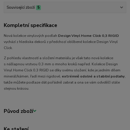
Související zboží
5
Kompletní specifikace
Nová kolekce vinylových podlah
Design Vinyl Home Click 0,3 RIGID
vychází z hlediska dekorů z předchozí oblíbené kolekce Design Vinyl
Click.
Z pohledu vlastností a složení materiálu je však tato nová kolekce
s nášlapnou vrstvou 0,3 mm o mnoho kroků napřed. Kolekce Design
Vinyl Home Click 0,3 RIGID se díky svému složení, kde je jedním dílem
minerál/kámen, řadí mezi rigidové,
extrémně odolné a stabilní podlahy
,
takže můžete podlaze dát pořádně zabrat a ona se vám odvděčí stále
stejnou krásou.
Původ zboží
Ke stažení