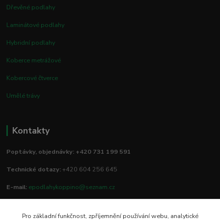
Dřevěné podlahy
Laminátové podlahy
Hybridní podlahy
Koberce metrážové
Kobercové čtverce
Umělé trávy
Kontakty
Poptávky, objednávky: +420 731 199 591
Technické dotazy:
+420 604 256 645
E-mail:
epodlahykoppino@seznam.cz
Pro základní funkčnost, zpříjemnění používání webu, analytické