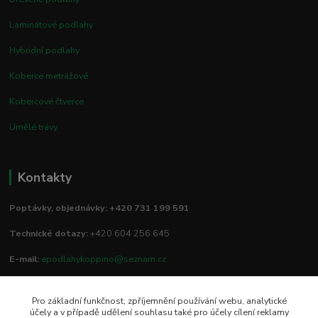
Laminátové podlahy
Hybridní podlahy
Koberce metrážové
Kobercové čtverce
Umělé trávy
Kontakty
Poptávky, objednávky: +420 731 199 591
Technické dotazy:
+420 604 256 645
E-mail:
epodlahykoppino@seznam.cz
Pro základní funkčnost, zpříjemnění používání webu, analytické
Prodejna/vzorkovna:
účely a v případě udělení souhlasu také pro účely cílení reklamy