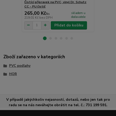
Čistící přípravek na PVC, vinyl Dr. Schutz
Jednosložko
CC - PU čistič
265,00 Kč
1 726,00
skladem u
/
ks
dodavatele
219,01 Kč
bez DPH
1 426,45 Kč
Přidat do košíku
Zboží zařazeno v kategoriích
PVC podlahy
HQR
V případě jakýchkoliv nejasností, dotazů, nebo jen tak pro
radu se na nás neváhejte obrátit na tel. č.: 731 199 591.