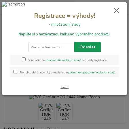
0
ks
+420 731 199 591
za
0,00 Kč
Registrace = výhody!
- množstevní slevy
Menu
Napište si o nezávaznou kalkulaci vybraného produktu.
Hledat
Odeslat
Úvod
PVC podlahy
HQR
PVC Gerflor HQR 1442 Noma Pecan
Souhlasím se
zpracováním osobních údajů
pro účely registrace.
PVC Gerflor HQR 1442 Noma
Přeji si odebírat novinky e-mailem dle
podmínek zpracování osobních údajů
.
Pecan
Zavřít