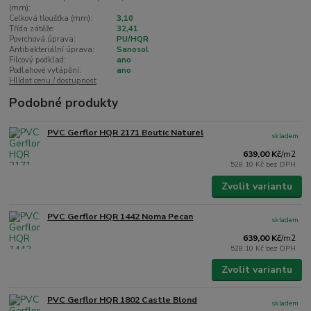
(mm):
Celková tloušťka (mm):
3,10
Třída zátěže:
32,41
Povrchová úprava:
PU/HQR
Antibakteriální úprava:
Sanosol
Filcový podklad:
ano
Podlahové vytápění:
ano
Hlídat cenu / dostupnost
Podobné produkty
PVC Gerflor HQR 2171 Boutic Naturel
skladem
639,00 Kč
/
m2
528,10 Kč
bez DPH
Zvolit variantu
PVC Gerflor HQR 1442 Noma Pecan
skladem
639,00 Kč
/
m2
528,10 Kč
bez DPH
Zvolit variantu
PVC Gerflor HQR 1802 Castle Blond
skladem