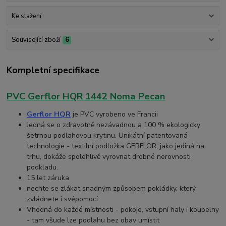
Ke stažení
Související zboží
6
Kompletní specifikace
PVC Gerflor HQR 1442 Noma Pecan
Gerflor HQR
je PVC vyrobeno ve Francii
Jedná se o zdravotně nezávadnou a 100 % ekologicky
šetrnou podlahovou krytinu. Unikátní patentovaná
technologie - textilní podložka GERFLOR, jako jediná na
trhu, dokáže spolehlivě vyrovnat drobné nerovnosti
podkladu.
15 let záruka
nechte se zlákat snadným způsobem pokládky, který
zvládnete i svépomocí
Vhodná do každé místnosti - pokoje, vstupní haly i koupelny
- tam všude lze podlahu bez obav umístit