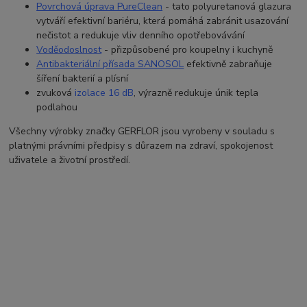
Povrchová úprava PureClean
- tato p
olyuretanová glazura
vytváří efektivní bariéru, která pomáhá zabránit usazování
nečistot a redukuje vliv denního opotřebovávání
Voděodoslnost
- přizpůsobené pro koupelny i kuchyně
Antibakteriální přísada SANOSO
L
efektivně zabraňuje
šíření bakterií a plísní
zvuková
izolace 16 dB
, výrazně redukuje únik tepla
podlahou
Všechny výrobky značky GERFLOR jsou vyrobeny v souladu s
platnými právními předpisy s důrazem na zdraví, spokojenost
uživatele a životní prostředí.