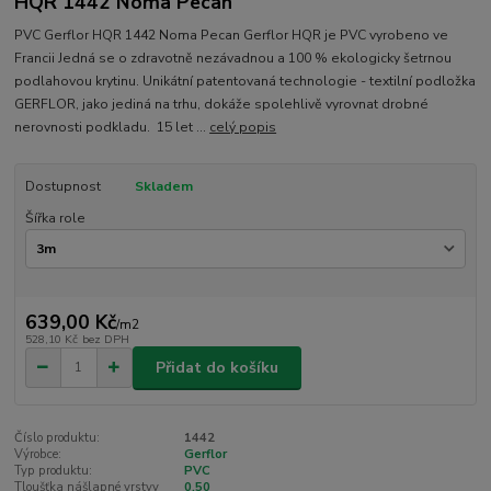
HQR 1442 Noma Pecan
PVC Gerflor HQR 1442 Noma Pecan Gerflor HQR je PVC vyrobeno ve
Francii Jedná se o zdravotně nezávadnou a 100 % ekologicky šetrnou
podlahovou krytinu. Unikátní patentovaná technologie - textilní podložka
GERFLOR, jako jediná na trhu, dokáže spolehlivě vyrovnat drobné
nerovnosti podkladu. 15 let ...
celý popis
Dostupnost
Skladem
Šířka role
639,00 Kč
/
m2
528,10 Kč
bez DPH
Přidat do košíku
Číslo produktu:
1442
Výrobce:
Gerflor
Typ produktu:
PVC
Tloušťka nášlapné vrstvy
0,50