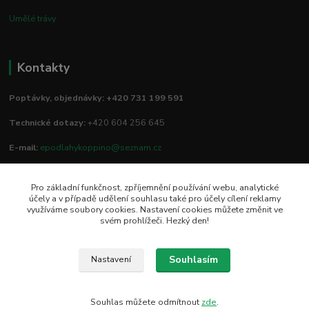
Umělé trávy
Kontakty
Poptávky, objednávky: +420 731 199 591
Technické dotazy:
+420 604 256 645
E-mail:
epodlahykoppino@seznam.cz
Pro základní funkčnost, zpříjemnění používání webu, analytické
Prodejna/vzorkovna:
účely a v případě udělení souhlasu také pro účely cílení reklamy
využíváme soubory cookies. Nastavení cookies můžete změnit ve
Studio Podlah
svém prohlížeči. Hezký den!
Mírové náměstí 16/15
74801 Hlučín
Souhlasím
Nastavení
Souhlas můžete odmítnout
zde
.