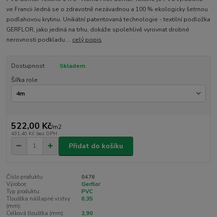
ve Francii Jedná se o zdravotně nezávadnou a 100 % ekologicky šetrnou
podlahovou krytinu. Unikátní patentovaná technologie - textilní podložka
GERFLOR, jako jediná na trhu, dokáže spolehlivě vyrovnat drobné
nerovnosti podkladu....
celý popis
Dostupnost
Skladem
Šířka role
522,00 Kč
/
m2
431,40 Kč
bez DPH
Přidat do košíku
Číslo produktu:
0476
Výrobce:
Gerflor
Typ produktu:
PVC
Tloušťka nášlapné vrstvy
0,35
(mm):
Celková tloušťka (mm):
2,90