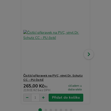
Akce
Čistící přípravek na PVC, vinyl Dr. Schutz
Jednosložko
CC - PU čistič
265,00 Kč
1 726,00
skladem u
/
ks
dodavatele
219,01 Kč
bez DPH
1 426,45 Kč
Přidat do košíku