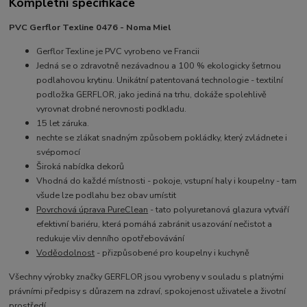
Kompletní specifikace
PVC Gerflor Texline 0476 - Noma Miel
Gerflor Texline je PVC vyrobeno ve Francii
Jedná se o zdravotně nezávadnou a 100 % ekologicky šetrnou
podlahovou krytinu. Unikátní patentovaná technologie - textilní
podložka GERFLOR, jako jediná na trhu, dokáže spolehlivě
vyrovnat drobné nerovnosti podkladu.
15 let záruka.
nechte se zlákat snadným způsobem pokládky, který zvládnete i
svépomocí
Široká nabídka dekorů
Vhodná do každé místnosti - pokoje, vstupní haly i koupelny - tam
všude lze podlahu bez obav umístit
Povrchová úprava PureClean
- tato p
olyuretanová glazura vytváří
efektivní bariéru, která pomáhá zabránit usazování nečistot a
redukuje vliv denního opotřebovávání
Voděodolnost
- přizpůsobené pro koupelny i kuchyně
Všechny výrobky značky GERFLOR jsou vyrobeny v souladu s platnými
právními předpisy s důrazem na zdraví, spokojenost uživatele a životní
prostředí.