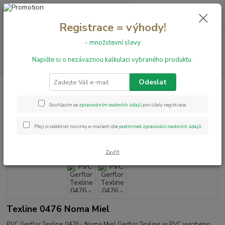
0
ks
+420 731 199 591
za
0,00 Kč
Registrace = výhody!
Menu
- množstevní slevy
Napište si o nezávaznou kalkulaci vybraného produktu.
Hledat
Odeslat
Úvod
PVC podlahy
Texline
PVC Gerflor Texline 0476 - Noma Miel
PVC Gerflor Texline 0476 - Noma
Souhlasím se
zpracováním osobních údajů
pro účely registrace.
Miel
Přeji si odebírat novinky e-mailem dle
podmínek zpracování osobních údajů
.
Zavřít
Texline 0476 Noma Miel
PVC Gerflor Texline 0476 - Noma Miel Gerflor Texline je PVC vyrobeno