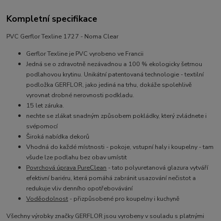
Kompletní specifikace
PVC Gerflor Texline 1727 - Noma Clear
Gerflor Texline je PVC vyrobeno ve Francii
Jedná se o zdravotně nezávadnou a 100 % ekologicky šetrnou
podlahovou krytinu. Unikátní patentovaná technologie - textilní
podložka GERFLOR, jako jediná na trhu, dokáže spolehlivě
vyrovnat drobné nerovnosti podkladu.
15 let záruka.
nechte se zlákat snadným způsobem pokládky, který zvládnete i
svépomocí
Široká nabídka dekorů
Vhodná do každé místnosti - pokoje, vstupní haly i koupelny - tam
všude lze podlahu bez obav umístit
Povrchová úprava PureClean
- tato p
olyuretanová glazura vytváří
efektivní bariéru, která pomáhá zabránit usazování nečistot a
redukuje vliv denního opotřebovávání
Voděodolnost
- přizpůsobené pro koupelny i kuchyně
Všechny výrobky značky GERFLOR jsou vyrobeny v souladu s platnými