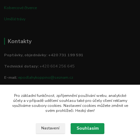
Kobercové čtverce
Umělé trávy
Kontakty
Poptávky, objednávky: +420 731 199 591
Technické dotazy:
+420 604 256 645
E-mail:
epodlahykoppino@seznam.cz
Pro základní funkčnost, zpříjemnění používání webu, analytické
Prodejna/vzorkovna:
účely a v případě udělení souhlasu také pro účely cílení reklamy
využíváme soubory cookies. Nastavení cookies můžete změnit ve
Studio Podlah
svém prohlížeči. Hezký den!
Mírové náměstí 16/15
74801 Hlučín
Souhlasím
Nastavení