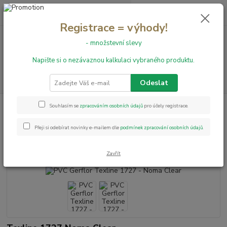
0
ks
+420 731 199 591
za
0,00 Kč
Registrace = výhody!
- množstevní slevy
Menu
Napište si o nezávaznou kalkulaci vybraného produktu.
Hledat
Odeslat
Úvod
PVC podlahy
Texline
PVC Gerflor Texline 1727 - Noma Clear
Souhlasím se
zpracováním osobních údajů
pro účely registrace.
PVC Gerflor Texline 1727 - Noma
Přeji si odebírat novinky e-mailem dle
podmínek zpracování osobních údajů
.
Clear
Zavřít