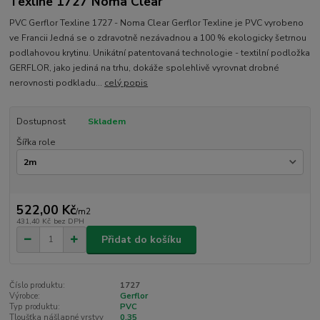
Texline 1727 Noma Clear
PVC Gerflor Texline 1727 - Noma Clear Gerflor Texline je PVC vyrobeno
ve Francii Jedná se o zdravotně nezávadnou a 100 % ekologicky šetrnou
podlahovou krytinu. Unikátní patentovaná technologie - textilní podložka
GERFLOR, jako jediná na trhu, dokáže spolehlivě vyrovnat drobné
nerovnosti podkladu...
celý popis
Dostupnost
Skladem
Šířka role
522,00 Kč
/
m2
431,40 Kč
bez DPH
Přidat do košíku
Číslo produktu:
1727
Výrobce:
Gerflor
Typ produktu:
PVC
Tloušťka nášlapné vrstvy
0,35