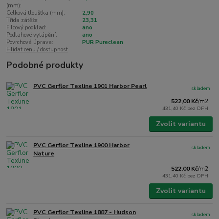
(mm):
Celková tloušťka (mm):
2,90
Třída zátěže:
23,31
Filcový podklad:
ano
Podlahové vytápění:
ano
Povrchová úprava:
PUR Pureclean
Hlídat cenu / dostupnost
Podobné produkty
PVC Gerflor Texline 1901 Harbor Pearl
skladem
522,00 Kč
/
m2
431,40 Kč
bez DPH
Zvolit variantu
PVC Gerflor Texline 1900 Harbor
skladem
Nature
522,00 Kč
/
m2
431,40 Kč
bez DPH
Zvolit variantu
PVC Gerflor Texline 1887 - Hudson
skladem