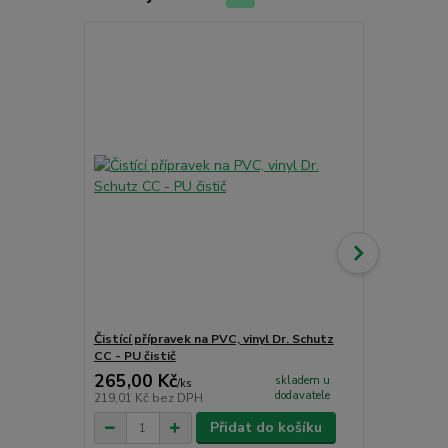
Akce
Čistící přípravek na PVC, vinyl Dr. Schutz
Jednosložko
CC - PU čistič
265,00 Kč
1 726,00
skladem u
/
ks
dodavatele
219,01 Kč
bez DPH
1 426,45 Kč
Přidat do košíku