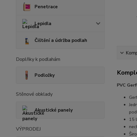
Penetrace
Lepidla
Čištění a údržba podlah
Kompl
Doplňky k podlahám
Komple
Podložky
PVC Gerf
Stěnové obklady
Ger
Jed
Akustické panely
pod
15 l
nec
VÝPRODEJ
Šir