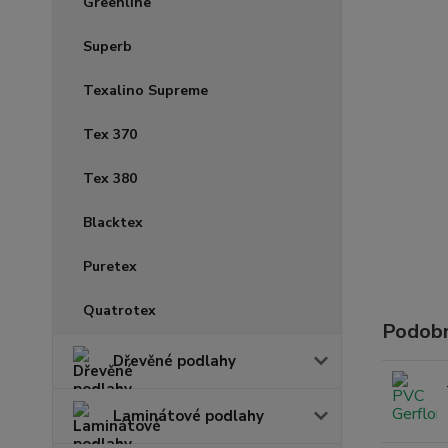
Greenline
Superb
Texalino Supreme
Tex 370
Tex 380
Blacktex
Puretex
Quatrotex
Podobn
Dřevěné podlahy
Laminátové podlahy