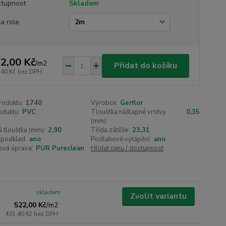
tupnost
Skladem
ka role
2,00 Kč
/
m2
Přidat do košíku
,40 Kč
bez DPH
roduktu:
1740
Výrobce:
Gerflor
oduktu:
PVC
Tloušťka nášlapné vrstvy
0,35
(mm):
 tloušťka (mm):
2,90
Třída zátěže:
23,31
 podklad:
ano
Podlahové vytápění:
ano
ová úprava:
PUR Pureclean
Hlídat cenu / dostupnost
skladem
Zvolit variantu
522,00 Kč
/
m2
431,40 Kč
bez DPH