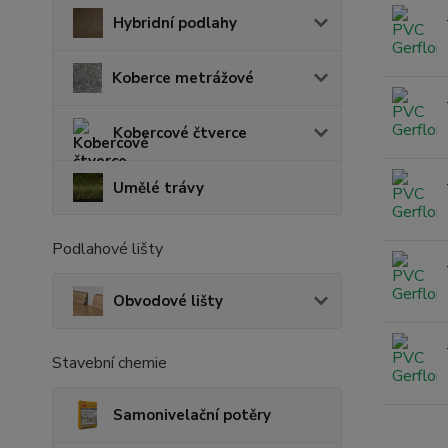
Hybridní podlahy
Koberce metrážové
Kobercové čtverce
Umělé trávy
Podlahové lišty
Obvodové lišty
Stavební chemie
Samonivelační potěry