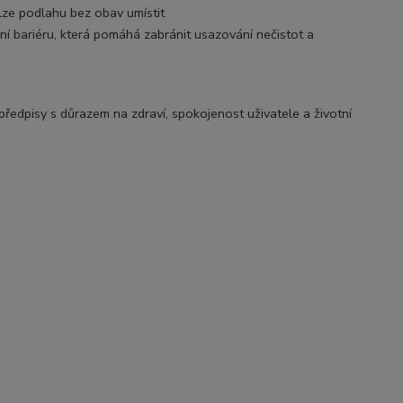
lze podlahu bez obav umístit
vní bariéru, která pomáhá zabránit usazování nečistot a
edpisy s důrazem na zdraví, spokojenost uživatele a životní