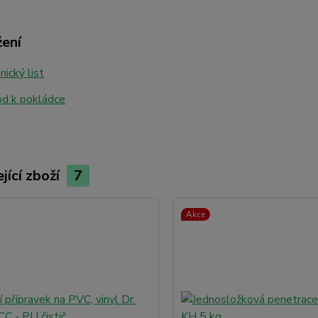
žení
ický list
d k pokládce
jící zboží
7
Akce