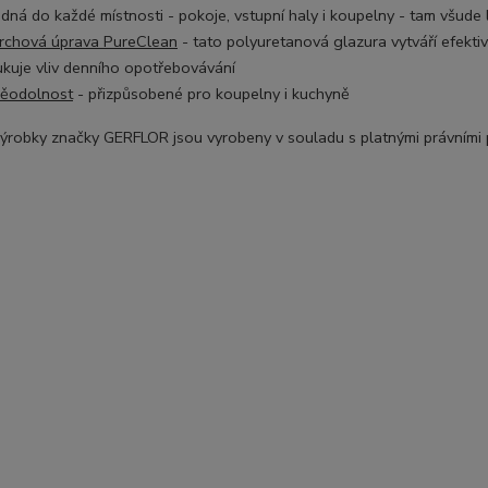
dná do každé místnosti - pokoje, vstupní haly i koupelny - tam všude 
rchová úprava PureClean
- tato p
olyuretanová glazura vytváří efekti
ukuje vliv denního opotřebovávání
ěodolnost
- přizpůsobené pro koupelny i kuchyně
ýrobky značky GERFLOR jsou vyrobeny v souladu s platnými právními př