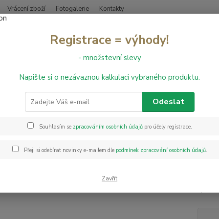
Vrácení zboží
Fotogalerie
Kontakty
Nevíte
Registrace = výhody!
Hledat
+420
- množstevní slevy
Napište si o nezávaznou kalkulaci vybraného produktu.
PVC podlahy
Texline
PVC Gerflor Texline 1740 - Timber Naturel
Gerflor Texline 1740 - Timber 
Odeslat
Texl
Souhlasím se
zpracováním osobních údajů
pro účely registrace.
PVC Ge
Přeji si odebírat novinky e-mailem dle
podmínek zpracování osobních údajů
.
vyrobe
ekolog
techno
Zavřít
spoleh