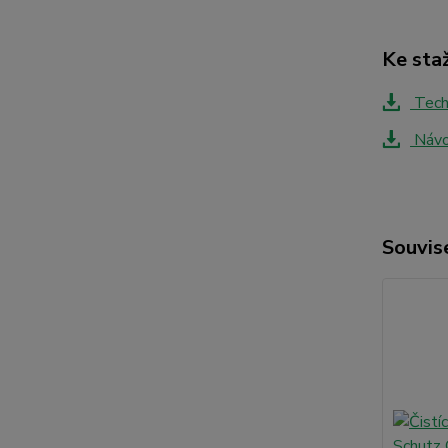
Ke sta
Techn
Návo
Souvise