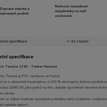
Možnost vyzvednutí
Doprava zdarma u
objednávky na naší
vybraných podlah
vzorkovně
etní specifikace
Ke stažení
tní specifikace
lor Texline 1740 - Timber Naturel
flor Texline je PVC vyrobeno ve Francii
ná se o zdravotně nezávadnou a 100 % ekologicky šetrnou podlahovou 
ložka GERFLOR, jako jediná na trhu, dokáže spolehlivě vyrovnat drob
et záruka.
hte se zlákat snadným způsobem pokládky, který zvládnete i svépomo
oká nabídka dekorů