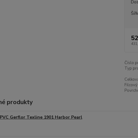
Dos
Šíř
52
431
Číslo p
Typ pr
Celková
Filcový
Povrch
é produkty
PVC Gerflor Texline 1901 Harbor Pearl