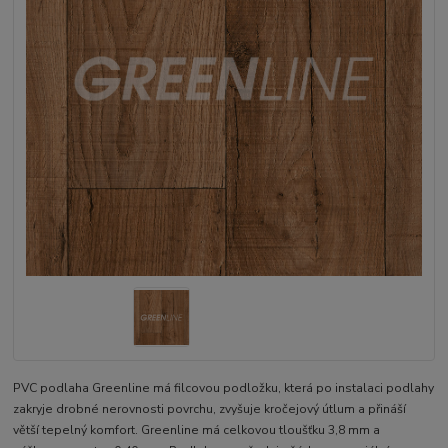
PVC podlaha Greenline má filcovou podložku, která po instalaci podlahy
zakryje drobné nerovnosti povrchu, zvyšuje kročejový útlum a přináší
větší tepelný komfort. Greenline má celkovou tloušťku 3,8 mm a