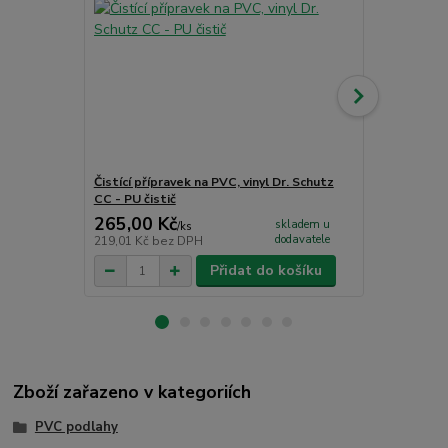
Čistící přípravek na PVC, vinyl Dr. Schutz
Jednosložko
CC - PU čistič
265,00 Kč
1 726,00
skladem u
/
ks
dodavatele
219,01 Kč
bez DPH
1 426,45 Kč
Přidat do košíku
Zboží zařazeno v kategoriích
PVC podlahy