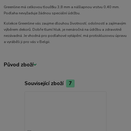
Greenline má celkovou tloušťku 3,8 mm a nášlapnou vrstvu 0,40 mm.
Podlaha nevyžaduje žádnou speciální údržbu.
Kolekce Greenline vás zaujme dlouhou životností, odolností a zajímavým
výběrem dekorů. Dobře tlumí hluk, je nenáročná na údržbu a zdravotně
nezávadná. Je vhodná pro podlahové vytápění, má protiskluzovou úpravu
a vyráběli ji pro vás v Belgii.
Původ zboží
Související zboží
7
Akce