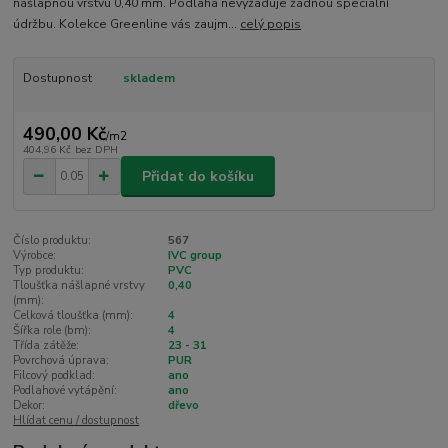
nášlapnou vrstvu 0,40 mm. Podlaha nevyžaduje žádnou speciální
údržbu. Kolekce Greenline vás zaujm...
celý popis
Dostupnost
skladem
490,00 Kč
/
m2
404,96 Kč
bez DPH
Přidat do košíku
Číslo produktu:
567
Výrobce:
IVC group
Typ produktu:
PVC
Tloušťka nášlapné vrstvy
0,40
(mm):
Celková tloušťka (mm):
4
Šířka role (bm):
4
Třída zátěže:
23 - 31
Povrchová úprava:
PUR
Filcový podklad:
ano
Podlahové vytápění:
ano
Dekor:
dřevo
Hlídat cenu / dostupnost