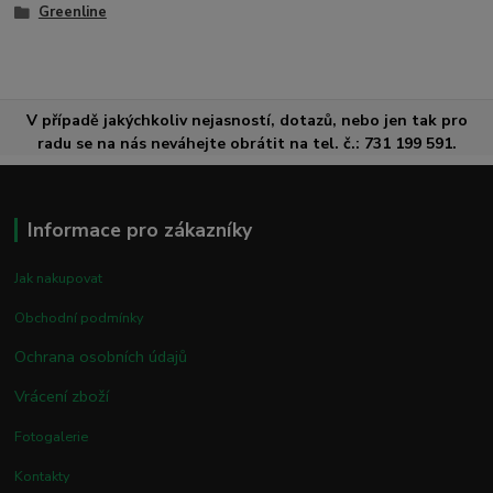
Greenline
V případě jakýchkoliv nejasností, dotazů, nebo jen tak pro
radu se na nás neváhejte obrátit na tel. č.: 731 199 591.
Informace pro zákazníky
Jak nakupovat
Obchodní podmínky
Ochrana osobních údajů
Vrácení zboží
Fotogalerie
Kontakty