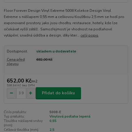
Floor Forever Design Vinyl Extreme 5008 Kolekce Design Vinyl
Extreme s nášlapem 0,55 mm a celkovou tloušťkou 2,5 mm se hodí pro
exponované prostory, jako jsou chodby, restaurace, hotely, kde lze
očekávat vyšší zátěž. Samozřejmostí je vhodnost na podlahové
vytápění, snadná údržba a design, díky kter...
celý popis
Dostupnost
skladem u dodavatele
Cena před
682,00 Kč
slevou
652,00 Kč
/
m2
538,84 Kč
bez DPH
Přidat do košíku
Číslo produktu:
5008-E
Typ produktu:
Vinylová podlaha lepená
Tloušťka nášlapné vrstvy
0,55
(mm):
Celková tloušťka (mm):
2,5