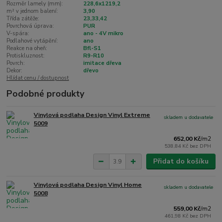
Rozměr lamely (mm):
228,6x1219,2
m² v jednom balení:
3,90
Třída zátěže:
23,33,42
Povrchová úprava:
PUR
V-spára:
ano - 4V mikro
Podlahové vytápění:
ano
Reakce na oheň:
Bfl-S1
Protiskluznost:
R9-R10
Povrch:
imitace dřeva
Dekor:
dřevo
Hlídat cenu / dostupnost
Podobné produkty
Vinylová podlaha Design Vinyl Extreme
skladem u dodavatele
5009
652,00 Kč
/
m2
538,84 Kč
bez DPH
Přidat do košíku
Vinylová podlaha Design Vinyl Home
skladem u dodavatele
5008
559,00 Kč
/
m2
461,98 Kč
bez DPH