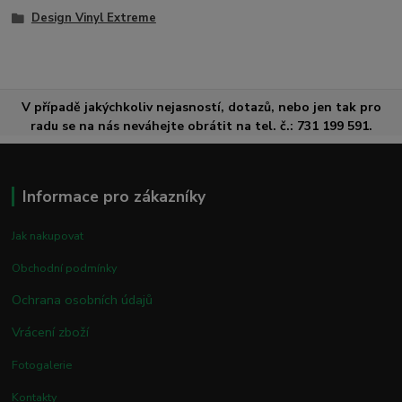
Design Vinyl Extreme
V případě jakýchkoliv nejasností, dotazů, nebo jen tak pro
radu se na nás neváhejte obrátit na tel. č.: 731 199 591.
Informace pro zákazníky
Jak nakupovat
Obchodní podmínky
Ochrana osobních údajů
Vrácení zboží
Fotogalerie
Kontakty