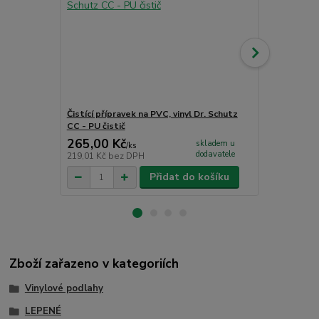
Čistící přípravek na PVC, vinyl Dr. Schutz
Multi-penet
CC - PU čistič
kg
265,00 Kč
3 199,00
skladem u
/
ks
dodavatele
219,01 Kč
bez DPH
2 643,80 Kč
Přidat do košíku
Zboží zařazeno v kategoriích
Vinylové podlahy
LEPENÉ