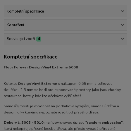
Kompletní specifikace
Ke stažení
Související zboží
4
Kompletní specifikace
Floor Forever Design Vinyl Extreme 5008
Kolekce
Design Vinyl Extreme
s nášlapem 0,55 mm a celkovou
tloušťkou 2,5 mm se hodí pro exponované prostory, jako jsou chodby,
restaurace, hotely, kde lze očekávat vyšší zátěž.
Samozřejmostí je vhodnost na podlahové vytápění, snadná údržba a
design, díky kterému nepoznáte rozdíl od pravého dřeva.
Dekory č. 5005 - 5010
mají povrchovou úpravu
"random embossing"
,
která nekopíruje přesně kresbu dřeva, ale přesto vypadá přirozeně.