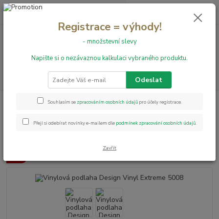
0
ks
+420 731 199 591
za
0,00 Kč
Registrace = výhody!
- množstevní slevy
Menu
Napište si o nezávaznou kalkulaci vybraného produktu.
Hledat
Odeslat
Úvod
Vinylové podlahy
Vinylová podlaha Design Vinyl Extreme 5008
Souhlasím se
zpracováním osobních údajů
pro účely registrace.
Vinylová podlaha Design Vinyl
Přeji si odebírat novinky e-mailem dle
podmínek zpracování osobních údajů
.
Extreme 5008
Zavřít
Akce