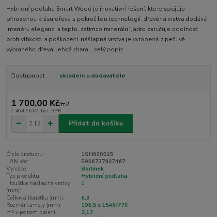
Hybridní podlaha Smart Wood je inovativní řešení, které spojuje
přirozenou krásu dřeva s pokročilou technologií; dřevěná vrstva dodává
interiéru eleganci a teplo, zatímco minerální jádro zaručuje odolnost
proti vlhkosti a poškození. nášlapná vrstva je vyrobená z pečlivě
vybraného dřeva, jehož chara...
celý popis
Dostupnost
skladem u dodavatele
1 700,00 Kč
/
m2
1 404,96 Kč
bez DPH
Přidat do košíku
Číslo produktu:
1SH000015
EAN kód:
5906737907467
Výrobce:
Barlinek
Typ produktu:
Hybridní podlaha
Tloušťka nášlapné vrstvy
1
(mm):
Celková tloušťka (mm):
6,3
Rozměr lamely (mm):
196,5 x 1546/770
m² v jednom balení:
2,12