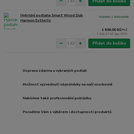
Přidat do košíku
Hybridní podlaha Smart Wood Dub
skladem u dodavatele
Harmon Esthetic
1 636,00 Kč
/
m2
1 352,07 Kč
bez DPH
Přidat do košíku
Doprava zdarma u vybraných podlah
Možnost vyzvednutí objednávky na naší vzorkovně
Nabízíme také profesionální pokládku
Poradíme Vám s výběrem i dostupností produktů