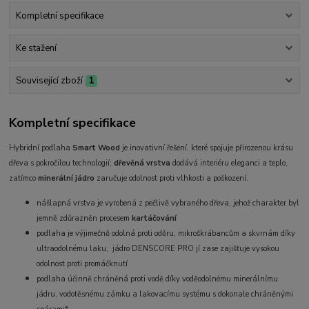
Kompletní specifikace
Ke stažení
Související zboží
1
Kompletní specifikace
Hybridní podlaha
Smart Wood
je inovativní řešení, které spojuje přirozenou krásu
dřeva s pokročilou technologií;
dřevěná vrstva
dodává interiéru eleganci a teplo,
zatímco
minerální jádro
zaručuje odolnost proti vlhkosti a poškození.
nášlapná vrstva je vyrobená z pečlivě vybraného dřeva, jehož charakter byl
jemně zdůrazněn procesem
kartáčování
podlaha je výjimečně odolná proti oděru, mikroškrábancům a skvrnám díky
ultraodolnému laku, jádro DENSCORE PRO jí zase zajišťuje vysokou
odolnost proti promáčknutí
podlaha účinně chráněná proti vodě díky voděodolnému minerálnímu
jádru, vodotěsnému zámku a lakovacímu systému s dokonale chráněnými