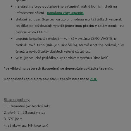
spárami*
na všechny typy podlahového vytápění,
včetně topných rohoží na
infračervené záření -
pokládka vždy lepením
stabilní jádro zajišťuje pevnou oporu, umožňuje montáž těžkých vestaveb
bez dilatace, což dovoluje vytvořit
jednotnou plochu v celém domě
– na
prostoru až do 144 m²
propojuje bezpečnost s ekologií — vzniká v systému ZERO WASTE, je
protiskluzová, tichá (snižuje hluk o 50 %), zdravá a obtížně hořlavá, díky
čemuž se osvědčí takév objektech veřejné užitečnosti
velmi jednoduchá pokládka díky zámkům v systému "drop lock"
*ve vlhkých prostorech (koupelna) se doporučuje pokládka lepením.
Doporučená lepidla pro pokládku lepením naleznete
ZDE
.
Skladba podlahy:
1. ultramatný (voděodolný lak)
2. dřevěná nášlapná vrstva
3. SPC jádro
4. zámkový spoj I4F (drop lock)