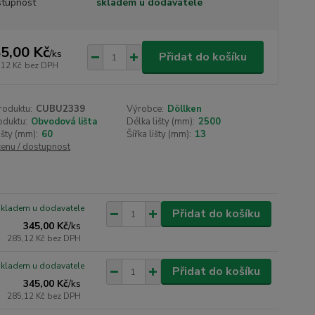
tupnost
skladem u dodavatele
5,00 Kč
/
ks
Přidat do košíku
,12 Kč
bez DPH
roduktu:
CUBU2339
Výrobce:
Döllken
oduktu:
Obvodová lišta
Délka lišty (mm):
2500
išty (mm):
60
Šířka lišty (mm):
13
cenu / dostupnost
skladem u dodavatele
Přidat do košíku
345,00 Kč
/
ks
285,12 Kč
bez DPH
skladem u dodavatele
Přidat do košíku
345,00 Kč
/
ks
285,12 Kč
bez DPH