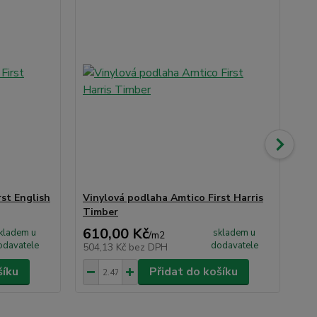
st English
Vinylová podlaha Amtico First Harris
Vi
Timber
Hu
610,00 Kč
61
kladem u
skladem u
/
m2
odavatele
dodavatele
504,13 Kč
bez DPH
50
šíku
Přidat do košíku