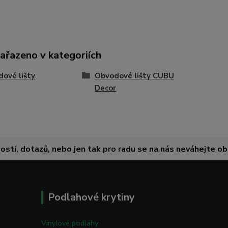
zařazeno v kategoriích
ové lišty
Obvodové lišty CUBU
Decor
ostí, dotazů, nebo jen tak pro radu se na nás neváhejte obr
Podlahové krytiny
Vinylové podlahy