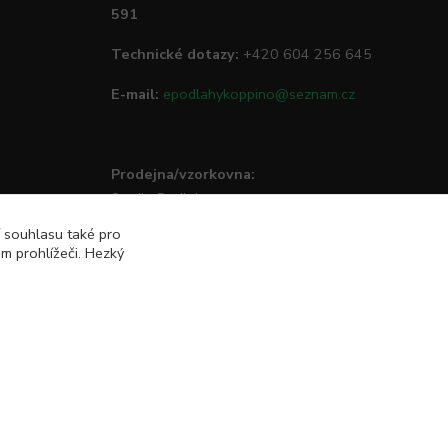
591
Technické dotazy:
+420 604 256 645
E-mail:
epodlahykoppino@seznam.cz
Prodejna/vzorkovna:
Studio Podlah
Mírové náměstí 16/15
í souhlasu také pro
74801 Hlučín
m prohlížeči. Hezký
Vytvořeno na
Eshop-rychle.cz