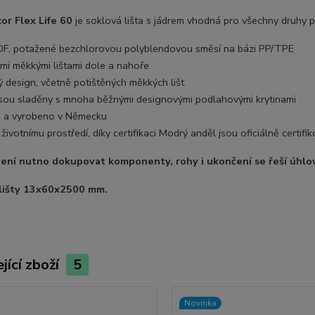
or Flex Life 60
je soklová lišta s jádrem vhodná pro všechny druhy p
DF, potažené bezchlorovou polyblendovou směsí na bázi PP/TPE
ými měkkými lištami dole a nahoře
 design, včetně potištěných měkkých lišt
jsou sladěny s mnoha běžnými designovými podlahovými krytinami
 a vyrobeno v Německu
 životnímu prostředí, díky certifikaci Modrý anděl jsou oficiálně certif
 není nutno dokupovat komponenty, rohy i ukončení se řeší úhl
lišty 13x60x2500 mm.
jící zboží
5
Novinka