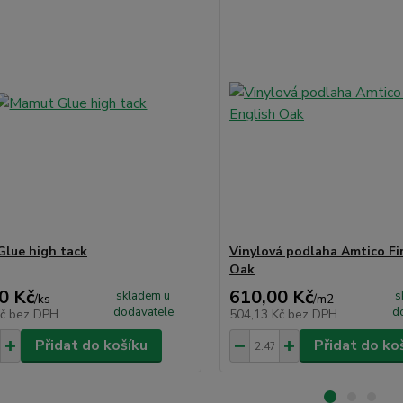
lue high tack
Vinylová podlaha Amtico Fir
Oak
0 Kč
610,00 Kč
skladem u
s
/
ks
/
m2
dodavatele
d
Kč
bez DPH
504,13 Kč
bez DPH
Přidat do košíku
Přidat do ko