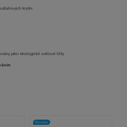
odlahových krytin.
ikovány jako ekologické soklové lišty
ováním
Novinka
No