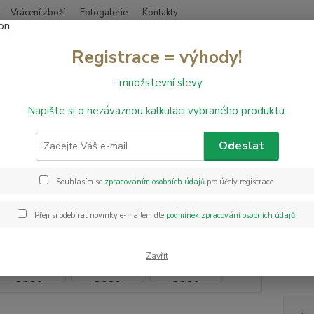
Vrácení zboží
Fotogalerie
Kontakty
Nevíte
Registrace = výhody!
Hledat
+420
- množstevní slevy
Napište si o nezávaznou kalkulaci vybraného produktu.
bvodové lišty
Obvodová lišta CUBU Flex Life 60 - 2339
dová lišta CUBU Flex Life 60 -
Odeslat
Souhlasím se
zpracováním osobních údajů
pro účely registrace.
Cubu D
všechn
Přeji si odebírat novinky e-mailem dle
podmínek zpracování osobních údajů
.
bezchl
měkkým
měkkýc
Zavřít
popis