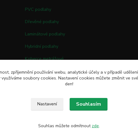
PVC podlahy
Dřevěné podlahy
Laminátové podlahy
Hybridní podlahy
Koberce metrážové
Kobercové čtverce
nost, zpříjemnění používání webu, analytické účely a v případě udělen
my využíváme soubory cookies. Nastavení cookies můžete změnit ve své
Umělé trávy
den!
Souhlasím
Nastavení
Souhlas můžete odmítnout
zde
.