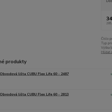
Dos
34
285
Číslo p
Typ pr
Výška l
Hlídat 
é produkty
Obvodová lišta CUBU Flex Life 60 - 2487
Obvodová lišta CUBU Flex Life 60 - 2813