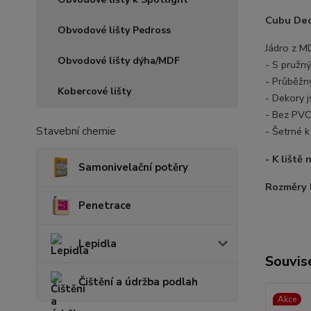
Cubu Dec
Obvodové lišty Pedross
Jádro z M
Obvodové lišty dýha/MDF
- S pružn
- Průběžný
Kobercové lišty
- Dekory 
- Bez PVC
Stavební chemie
- Šetrné k
- K liště
Samonivelační potěry
Rozměry 
Penetrace
Lepidla
Souvise
Čištění a údržba podlah
Akce