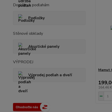
Doplňky k podlahám
Podložky
Stěnové obklady
Akustické panely
VÝPRODEJ
Mamut G
Výprodej podlah a dveří
199,0
164,46 