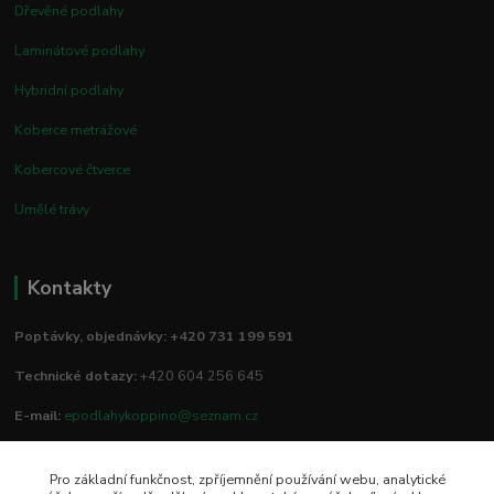
Dřevěné podlahy
Laminátové podlahy
Hybridní podlahy
Koberce metrážové
Kobercové čtverce
Umělé trávy
Kontakty
Poptávky, objednávky: +420 731 199 591
Technické dotazy:
+420 604 256 645
E-mail:
epodlahykoppino@seznam.cz
Pro základní funkčnost, zpříjemnění používání webu, analytické
Prodejna/vzorkovna: