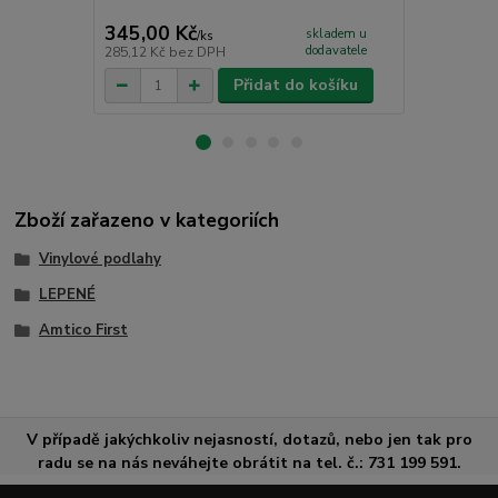
CC - PU čist
345,00 Kč
265,00 K
skladem u
/
ks
dodavatele
285,12 Kč
bez DPH
219,01 Kč
be
Přidat do košíku
Zboží zařazeno v kategoriích
Vinylové podlahy
LEPENÉ
Amtico First
V případě jakýchkoliv nejasností, dotazů, nebo jen tak pro
radu se na nás neváhejte obrátit na tel. č.: 731 199 591.