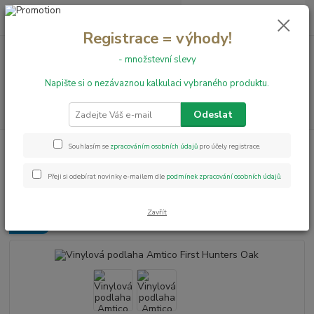
0
ks
+420 731 199 591
za
0,00 Kč
Registrace = výhody!
- množstevní slevy
Menu
Napište si o nezávaznou kalkulaci vybraného produktu.
Hledat
Odeslat
Úvod
Vinylové podlahy
Vinylová podlaha Amtico First Hunters Oak
Souhlasím se
zpracováním osobních údajů
pro účely registrace.
Vinylová podlaha Amtico First
Přeji si odebírat novinky e-mailem dle
podmínek zpracování osobních údajů
.
Hunters Oak
Zavřít
Novinka