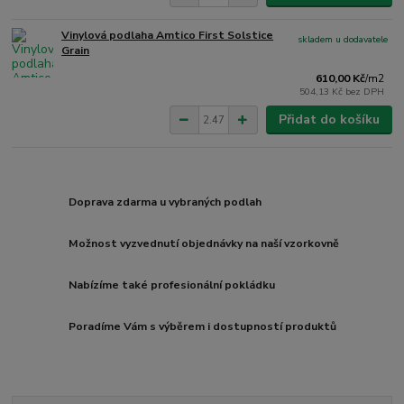
Vinylová podlaha Amtico First Solstice
skladem u dodavatele
Grain
610,00 Kč
/
m2
504,13 Kč
bez DPH
Přidat do košíku
Doprava zdarma u vybraných podlah
Možnost vyzvednutí objednávky na naší vzorkovně
Nabízíme také profesionální pokládku
Poradíme Vám s výběrem i dostupností produktů