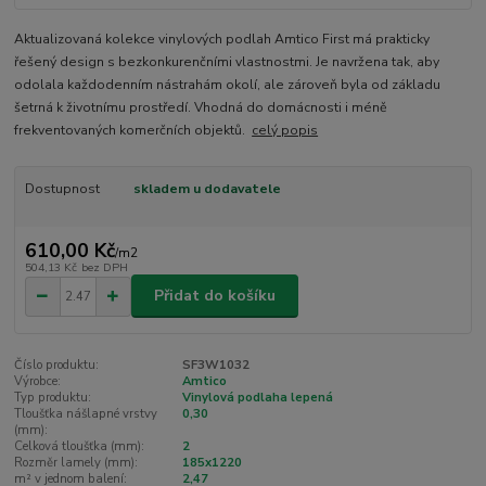
Aktualizovaná kolekce vinylových podlah Amtico First má prakticky
řešený design s bezkonkurenčními vlastnostmi. Je navržena tak, aby
odolala každodenním nástrahám okolí, ale zároveň byla od základu
šetrná k životnímu prostředí. Vhodná do domácnosti i méně
frekventovaných komerčních objektů.
celý popis
Dostupnost
skladem u dodavatele
610,00 Kč
/
m2
504,13 Kč
bez DPH
Přidat do košíku
Číslo produktu:
SF3W1032
Výrobce:
Amtico
Typ produktu:
Vinylová podlaha lepená
Tloušťka nášlapné vrstvy
0,30
(mm):
Celková tloušťka (mm):
2
Rozměr lamely (mm):
185x1220
m² v jednom balení:
2,47