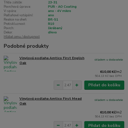
Třída zátěže:
23-31
Povrchová úprava:
PUR - AO Coating
V-spára:
ano - 4V mikro
Podlahové vytápění:
ano
Reakce na oheň:
Bfl-S1
Protiskluznost:
R10
Povrch:
škrábaný
Dekor:
dřevo
Hlídat cenu / dostupnost
Podobné produkty
Vinylová podlaha Amtico First English
skladem u dodavatele
Oak
610,00 Kč
/
m2
504,13 Kč
bez DPH
Přidat do košíku
Vinylová podlaha Amtico First Mead
skladem u dodavatele
Oak
610,00 Kč
/
m2
504,13 Kč
bez DPH
Přidat do košíku