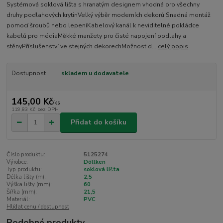
Systémová soklová lišta s hranatým designem vhodná pro všechny
druhy podlahových krytinVelký výběr moderních dekorů Snadná montáž
pomocí šroubů nebo lepeníKabelový kanál k neviditelné pokládce
kabelů pro médiaMěkké manžety pro čisté napojení podlahy a
stěnyPříslušenství ve stejných dekorechMožnost d...
celý popis
Dostupnost
skladem u dodavatele
145,00 Kč
/
ks
119,83 Kč
bez DPH
Přidat do košíku
Číslo produktu:
5125274
Výrobce:
Döllken
Typ produktu:
soklová lišta
Délka lišty (m):
2,5
Výška lišty (mm):
60
Šířka (mm):
21,5
Materiál:
PVC
Hlídat cenu / dostupnost
Podobné produkty