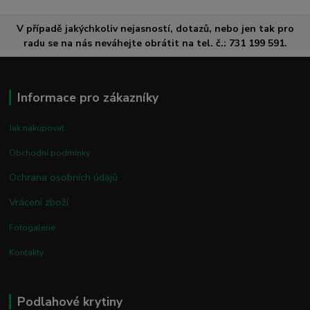
V případě jakýchkoliv nejasností, dotazů, nebo jen tak pro
radu se na nás neváhejte obrátit na tel. č.: 731 199 591.
Informace pro zákazníky
Jak nakupovat
Obchodní podmínky
Ochrana osobních údajů
Vrácení zboží
Fotogalerie
Kontakty
Podlahové krytiny