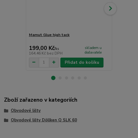
Mamut Glue high tack
Komponenty 
vnější roh
199,00 Kč
30,00 Kč
skladem u
/
ks
dodavatele
164,46 Kč
bez DPH
24,79 Kč
bez
Přidat do košíku
Zboží zařazeno v kategoriích
Obvodové lišty
Obvodové lišty Döllken Q SLK 60