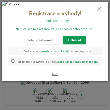
0
ks
+420 731 199 591
za
0,00 Kč
Registrace = výhody!
- množstevní slevy
Menu
Napište si o nezávaznou kalkulaci vybraného produktu.
Hledat
Odeslat
Úvod
Obvodové lišty
Obvodová lišta Döllken Q SLK 60 - 2099
Souhlasím se
zpracováním osobních údajů
pro účely registrace.
Obvodová lišta Döllken Q SLK 60
Přeji si odebírat novinky e-mailem dle
podmínek zpracování osobních údajů
.
- 2099
Zavřít