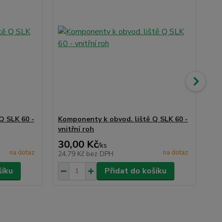
Q SLK 60 -
Komponenty k obvod. liště Q SLK 60 -
Ko
vnitřní roh
sp
30,00 Kč
30
/
ks
na dotaz
na dotaz
24,79 Kč
bez DPH
24
šíku
Přidat do košíku