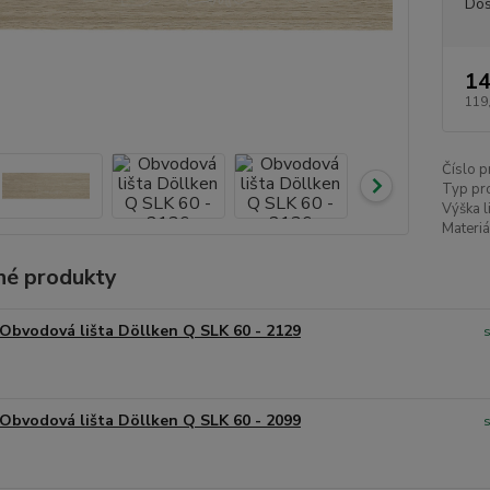
Dos
14
119
Číslo p
Typ pr
Výška l
Materiá
é produkty
Obvodová lišta Döllken Q SLK 60 - 2129
Obvodová lišta Döllken Q SLK 60 - 2099