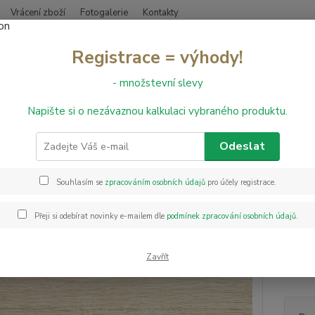
Vrácení zboží
Fotogalerie
Kontakty
Nevíte
Registrace = výhody!
Hledat
+420
- množstevní slevy
Napište si o nezávaznou kalkulaci vybraného produktu.
bvodové lišty
Obvodová lišta Döllken Q SLK 60 - 2136
dová lišta Döllken Q SLK 60 - 
Odeslat
Souhlasím se
zpracováním osobních údajů
pro účely registrace.
Systém
druhy 
Přeji si odebírat novinky e-mailem dle
podmínek zpracování osobních údajů
.
montáž
poklád
podlah
Zavřít
popis