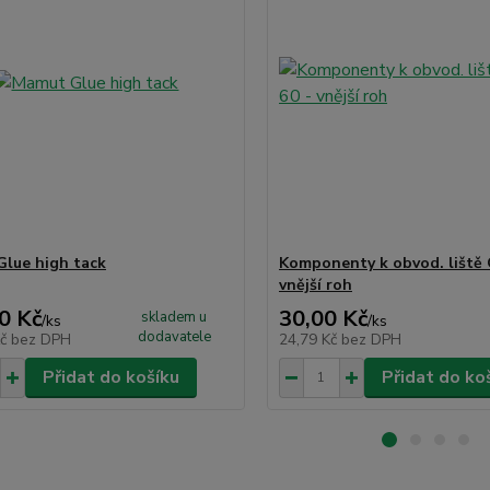
lue high tack
Komponenty k obvod. liště 
vnější roh
0 Kč
30,00 Kč
skladem u
/
ks
/
ks
dodavatele
Kč
bez DPH
24,79 Kč
bez DPH
Přidat do košíku
Přidat do ko