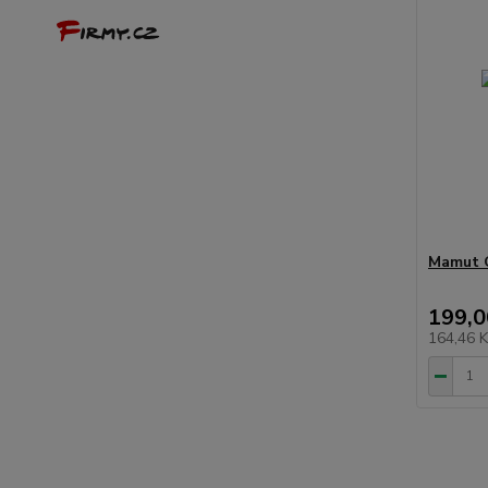
Mamut G
199,0
164,46 