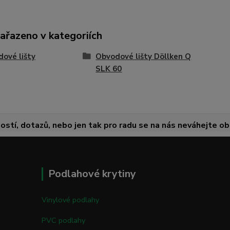
zařazeno v kategoriích
ové lišty
Obvodové lišty Döllken Q
SLK 60
ostí, dotazů, nebo jen tak pro radu se na nás neváhejte obr
Podlahové krytiny
Vinylové podlahy
PVC podlahy