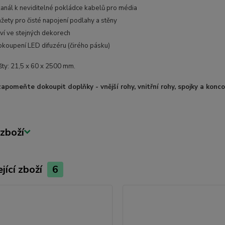
anál k neviditelné pokládce kabelů pro média
ety pro čisté napojení podlahy a stěny
tví ve stejných dekorech
koupení LED difuzéru (čirého pásku)
šty: 21,5 x 60 x 2500 mm.
zapomeňte dokoupit doplňky - vnější rohy, vnitřní rohy, spojky a konc
zboží
jící zboží
6