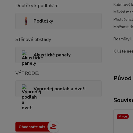
Kabelový k
Doplňky k podlahám
Měkké manž
Příslušens
Podložky
Možnost do
Stěnové obklady
Rozměry li
K liště ne
Akustické panely
VÝPRODEJ
Původ 
Výprodej podlah a dveří
Souvise
Akce