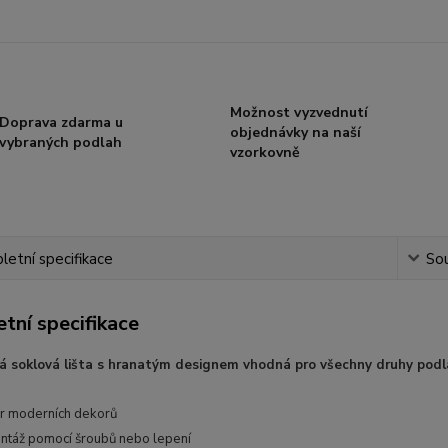
Možnost vyzvednutí
Doprava zdarma u
objednávky na naší
vybraných podlah
vzorkovně
etní specifikace
Sou
tní specifikace
 soklová lišta s hranatým designem vhodná pro všechny druhy podl
ěr moderních dekorů
táž pomocí šroubů nebo lepení