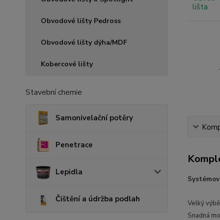
Obvodové lišty Pedross
Obvodové lišty dýha/MDF
Kobercové lišty
Stavební chemie
Samonivelační potěry
Kompl
Penetrace
Komple
Lepidla
Systémová
Čištění a údržba podlah
Velký výb
Snadná mon