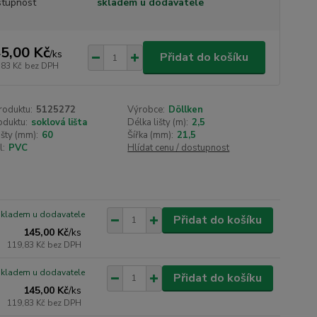
tupnost
skladem u dodavatele
5,00 Kč
/
ks
Přidat do košíku
,83 Kč
bez DPH
roduktu:
5125272
Výrobce:
Döllken
oduktu:
soklová lišta
Délka lišty (m):
2,5
išty (mm):
60
Šířka (mm):
21,5
l:
PVC
Hlídat cenu / dostupnost
skladem u dodavatele
Přidat do košíku
145,00 Kč
/
ks
119,83 Kč
bez DPH
skladem u dodavatele
Přidat do košíku
145,00 Kč
/
ks
119,83 Kč
bez DPH