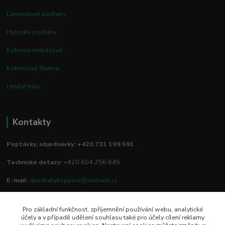
Laminátové podlahy
Hybridní podlahy
Koberce metrážové
Kobercové čtverce
Umělé trávy
Kontakty
Poptávky, objednávky: +420 731 199 591
Technické dotazy:
+420 604 256 645
E-mail:
epodlahykoppino@seznam.cz
Pro základní funkčnost, zpříjemnění používání webu, analytické
Prodejna/vzorkovna:
účely a v případě udělení souhlasu také pro účely cílení reklamy