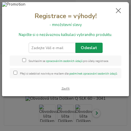
0
ks
+420 731 199 591
za
0,00 Kč
Registrace = výhody!
- množstevní slevy
Menu
Napište si o nezávaznou kalkulaci vybraného produktu.
Hledat
Odeslat
Úvod
Obvodové lišty
Obvodová lišta Döllken Q SLK 60 - 3041
Souhlasím se
zpracováním osobních údajů
pro účely registrace.
Obvodová lišta Döllken Q SLK 60
Přeji si odebírat novinky e-mailem dle
podmínek zpracování osobních údajů
.
- 3041
Zavřít