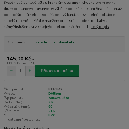
Systémová soklová lišta s hranatým designem vhodná pro všechny
druhy podlahových krytinVelký výběr moderních dekorů Snadná montáž
pomocí šroubů nebo lepeníKabelový kanál k neviditelné pokládce
kabelů pro médiaMěkké manžety pro čisté napojení podlahy a
stěnyPříslušenství ve stejných dekorechMožnost d...
celý popis
Dostupnost
skladem u dodavatele
145,00 Kč
/
ks
119,83 Kč
bez DPH
Přidat do košíku
Číslo produktu:
5116549
Výrobce:
Döllken
Typ produktu:
soklová lišta
Délka lišty (m):
2,5
Výška lišty (mm):
60
Šířka (mm):
21,5
Materiál:
PVC
Hlídat cenu / dostupnost
Podobné produkty