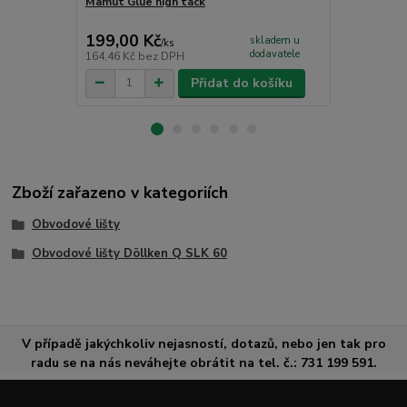
Mamut Glue high tack
Komponenty 
vnější roh
199,00 Kč
30,00 Kč
skladem u
/
ks
dodavatele
164,46 Kč
bez DPH
24,79 Kč
bez
Přidat do košíku
Zboží zařazeno v kategoriích
Obvodové lišty
Obvodové lišty Döllken Q SLK 60
V případě jakýchkoliv nejasností, dotazů, nebo jen tak pro
radu se na nás neváhejte obrátit na tel. č.: 731 199 591.