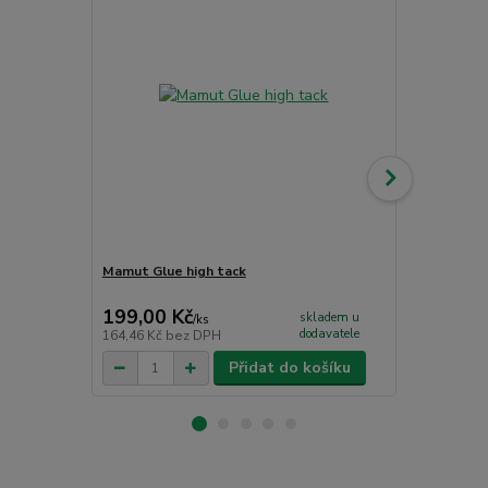
Mamut Glue high tack
Komponenty 
spojka
199,00 Kč
40,00 Kč
skladem u
/
ks
dodavatele
164,46 Kč
bez DPH
33,06 Kč
bez
Přidat do košíku