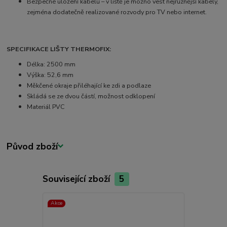
Bezpečné uložení kabelů – v liště je možno vest nejrůznější kabely,
zejména dodatečně realizované rozvody pro TV nebo internet.
SPECIFIKACE LIŠTY THERMOFIX:
Délka: 2500 mm
Výška: 52,6 mm
Měkčené okraje přiléhající ke zdi a podlaze
Skládá se ze dvou částí, možnost odklopení
Materiál PVC
Původ zboží
Související zboží
5
Akce