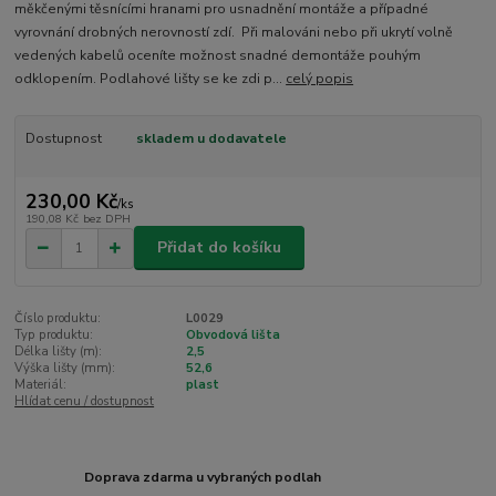
měkčenými těsnícími hranami pro usnadnění montáže a případné
vyrovnání drobných nerovností zdí. Při malováni nebo při ukrytí volně
vedených kabelů oceníte možnost snadné demontáže pouhým
odklopením. Podlahové lišty se ke zdi p...
celý popis
Dostupnost
skladem u dodavatele
230,00 Kč
/
ks
190,08 Kč
bez DPH
Přidat do košíku
Číslo produktu:
L0029
Typ produktu:
Obvodová lišta
Délka lišty (m):
2,5
Výška lišty (mm):
52,6
Materiál:
plast
Hlídat cenu / dostupnost
Doprava zdarma u vybraných podlah