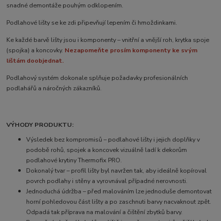
snadné demontáže pouhým odklopením.
Podlahové lišty se ke zdi připevňují lepením či hmoždinkami.
Ke každé barvě lišty jsou i komponenty – vnitřní a vnější roh, krytka spoje
(spojka) a koncovky.
Nezapomeňte prosím komponenty ke svým
lištám doobjednat.
Podlahový systém dokonale splňuje požadavky profesionálních
podlahářů a náročných zákazníků.
VÝHODY PRODUKTU:
Výsledek bez kompromisů – podlahové lišty i jejich doplňky v
podobě rohů, spojek a koncovek vizuálně ladí k dekorům
podlahové krytiny Thermofix PRO.
Dokonalý tvar – profil lišty byl navržen tak, aby ideálně kopíroval
povrch podlahy i stěny a vyrovnával případné nerovnosti.
Jednoduchá údržba – před malováním lze jednoduše demontovat
horní pohledovou část lišty a po zaschnuti barvy nacvaknout zpět.
Odpadá tak příprava na malování a čištění zbytků barvy.