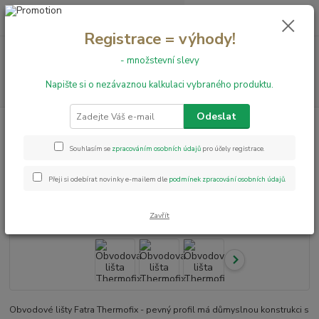
0
ks
+420 731 199 591
za
0,00 Kč
Registrace = výhody!
Menu
- množstevní slevy
Napište si o nezávaznou kalkulaci vybraného produktu.
Hledat
Odeslat
Úvod
Obvodové lišty
Obvodové lišty Thermofix
Obvodová lišta
Thermofix L0029
Souhlasím se
zpracováním osobních údajů
pro účely registrace.
Obvodová lišta Thermofix L0029
Přeji si odebírat novinky e-mailem dle
podmínek zpracování osobních údajů
.
Akce
Zavřít
Obvodové lišty Fatra Thermofix - pevný profil má důmyslnou konstrukci s