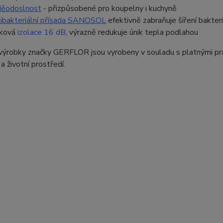
ěodoslnost
- přizpůsobené pro koupelny i kuchyně
ibakteriální přísada SANOSO
L
efektivně zabraňuje šíření bakterií
uková
izolace 16 dB
, výrazně redukuje únik tepla podlahou
výrobky značky GERFLOR jsou vyrobeny v souladu s platnými prá
a životní prostředí.