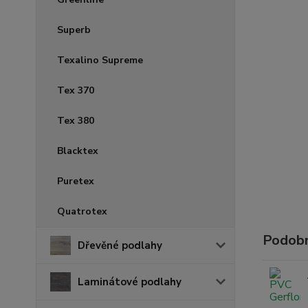
Superb
Texalino Supreme
Tex 370
Tex 380
Blacktex
Puretex
Quatrotex
Podobn
Dřevěné podlahy
Laminátové podlahy