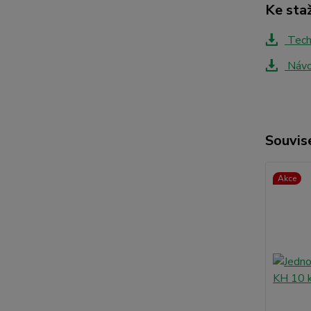
Ke sta
Techn
Návod
Souvise
Akce