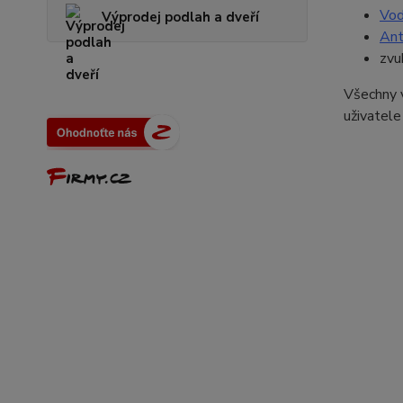
Vod
Výprodej podlah a dveří
Ant
zv
Všechny 
uživatele 