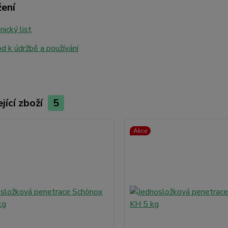
žení
ický list
 k údržbě a používání
jící zboží
5
Akce