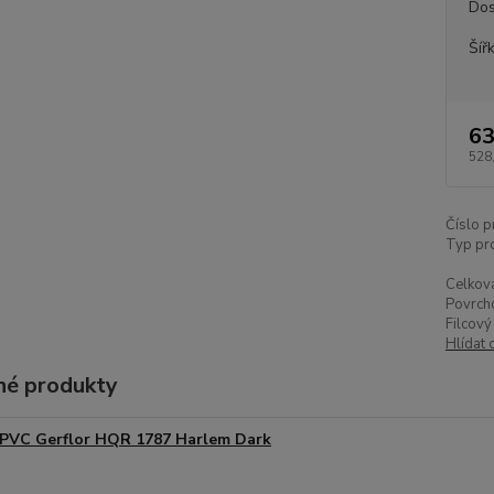
Dos
Šíř
63
528
Číslo p
Typ pr
Celková
Povrch
Filcový
Hlídat 
é produkty
PVC Gerflor HQR 1787 Harlem Dark