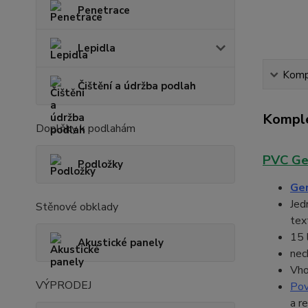
Penetrace
Lepidla
Kompl
Čištění a údržba podlah
Komple
Doplňky k podlahám
PVC Ge
Podložky
Ger
Jed
Stěnové obklady
tex
15 
Akustické panely
nec
Vho
VÝPRODEJ
Pov
a r