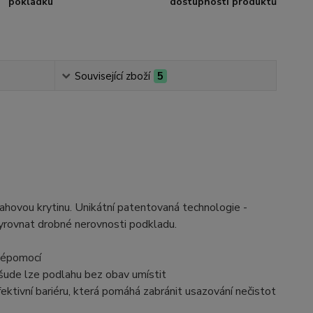
pokládku
dostupností produktů
Související zboží
5
hovou krytinu. Unikátní patentovaná technologie -
vyrovnat drobné nerovnosti podkladu.
vépomocí
všude lze podlahu bez obav umístit
ektivní bariéru, která pomáhá zabránit usazování nečistot