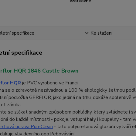
vzorkovně
etní specifikace
Ke stažení
tní specifikace
rflor HQR 1846 Castle Brown
flor HQR
je PVC vyrobeno ve Francii
ná se o zdravotně nezávadnou a 100 % ekologicky šetrnou podla
tilní podložka GERFLOR, jako jediná na trhu, dokáže spolehlivě 
let záruka
hte se zlákat snadným způsobem pokládky, který zvládnete i s
dná do každé místnosti - pokoje, vstupní haly i koupelny - tam 
rchová úprava PureClean
- tato p
olyuretanová glazura vytváří ef
edukuje vliv denního opotřebovávání