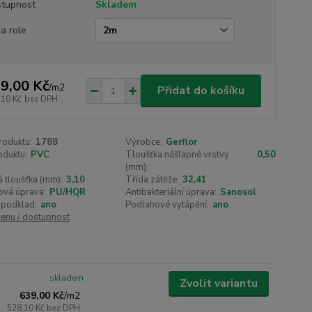
tupnost
Skladem
ka role
9,00 Kč
/
m2
Přidat do košíku
,10 Kč
bez DPH
roduktu:
1788
Výrobce:
Gerflor
oduktu:
PVC
Tloušťka nášlapné vrstvy
0,50
(mm):
 tloušťka (mm):
3,10
Třída zátěže:
32,41
ová úprava:
PU/HQR
Antibakteriální úprava:
Sanosol
 podklad:
ano
Podlahové vytápění:
ano
cenu / dostupnost
skladem
Zvolit variantu
639,00 Kč
/
m2
528,10 Kč
bez DPH