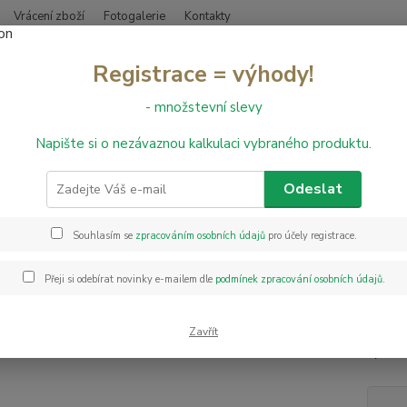
Vrácení zboží
Fotogalerie
Kontakty
Nevíte
Registrace = výhody!
Hledat
+420
- množstevní slevy
Napište si o nezávaznou kalkulaci vybraného produktu.
PVC podlahy
HQR
PVC Gerflor HQR 1846 Castle Brown
Gerflor HQR 1846 Castle Brow
Odeslat
HQR 
Souhlasím se
zpracováním osobních údajů
pro účely registrace.
PVC Ge
Přeji si odebírat novinky e-mailem dle
podmínek zpracování osobních údajů
.
ve Fra
šetrno
textil
Zavřít
vyrovn