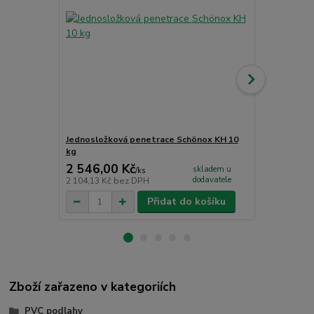
Jednosložková penetrace Schönox KH 10
Jednosložko
kg
2 546,00 Kč
1 726,00
skladem u
/
ks
dodavatele
2 104,13 Kč
bez DPH
1 426,45 Kč
Přidat do košíku
Zboží zařazeno v kategoriích
PVC podlahy