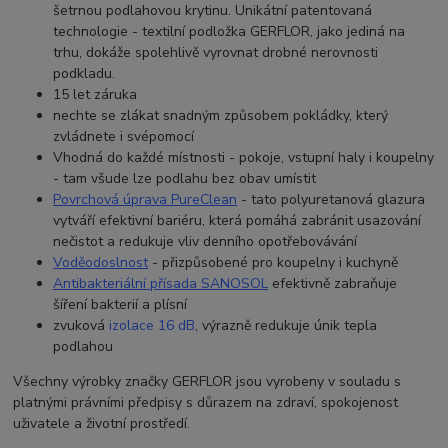
šetrnou podlahovou krytinu. Unikátní patentovaná
technologie - textilní podložka GERFLOR, jako jediná na
trhu, dokáže spolehlivě vyrovnat drobné nerovnosti
podkladu.
15 let záruka
nechte se zlákat snadným způsobem pokládky, který
zvládnete i svépomocí
Vhodná do každé místnosti - pokoje, vstupní haly i koupelny
- tam všude lze podlahu bez obav umístit
Povrchová úprava PureClean
- tato p
olyuretanová glazura
vytváří efektivní bariéru, která pomáhá zabránit usazování
nečistot a redukuje vliv denního opotřebovávání
Voděodoslnost
- přizpůsobené pro koupelny i kuchyně
Antibakteriální přísada SANOSO
L
efektivně zabraňuje
šíření bakterií a plísní
zvuková
izolace 16 dB
, výrazně redukuje únik tepla
podlahou
Všechny výrobky značky GERFLOR jsou vyrobeny v souladu s
platnými právními předpisy s důrazem na zdraví, spokojenost
uživatele a životní prostředí.