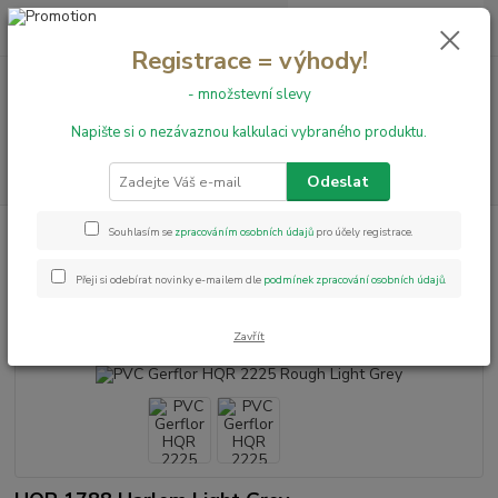
0
ks
+420 731 199 591
za
0,00 Kč
Registrace = výhody!
- množstevní slevy
Menu
Napište si o nezávaznou kalkulaci vybraného produktu.
Hledat
Odeslat
Úvod
PVC podlahy
HQR
PVC Gerflor HQR 2225 Rough Light Grey
Souhlasím se
zpracováním osobních údajů
pro účely registrace.
PVC Gerflor HQR 2225 Rough
Přeji si odebírat novinky e-mailem dle
podmínek zpracování osobních údajů
.
Light Grey
Zavřít