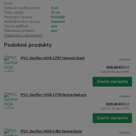
(mm):
Celková tloušťka (mm):
3,10
Třída zátěže:
32,41
Povrchová úprava:
PU/HQR
Antibakteriální úprava:
Sanosol
Filcový podklad:
ano
Podlahové vytápění:
ano
Hlídat cenu / dostupnost
Podobné produkty
PVC Gerflor HQR 1787 Harlem Dark
skladem
639,00 Kč
/
m2
528,10 Kč
bez DPH
Zvolit variantu
PVC Gerflor HQR 1778 Noma Nature
skladem
639,00 Kč
/
m2
528,10 Kč
bez DPH
Zvolit variantu
PVC Gerflor HQR 1451 Noma Kola
skladem