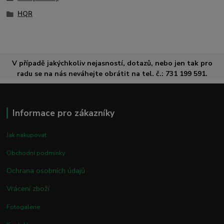
HQR
V případě jakýchkoliv nejasností, dotazů, nebo jen tak pro
radu se na nás neváhejte obrátit na tel. č.: 731 199 591.
Informace pro zákazníky
Jak nakupovat
Obchodní podmínky
Ochrana osobních údajů
Vrácení zboží
Fotogalerie