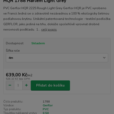
HQR 1788 Harlem Light Grey
PVC Gerflor HQR 2225 Rough Light Grey Gerflor HQR je PVC vyrobeno
ve Francii Jedná se o zdravotně nezávadnou a 100 % ekologicky šetrnou
podlahovou krytinu. Unikátní patentovaná technologie - textilní podložka
GERFLOR, jako jediná na trhu, dokáže spolehlivě vyrovnat drobné
nerovnosti podkladu. 1...
celý popis
Dostupnost
Skladem
Šířka role
639,00 Kč
/
m2
528,10 Kč
bez DPH
Přidat do košíku
Číslo produktu:
1788
Výrobce:
Gerflor
Typ produktu:
PVC
Tloušťka nášlapné vrstvy
0,50