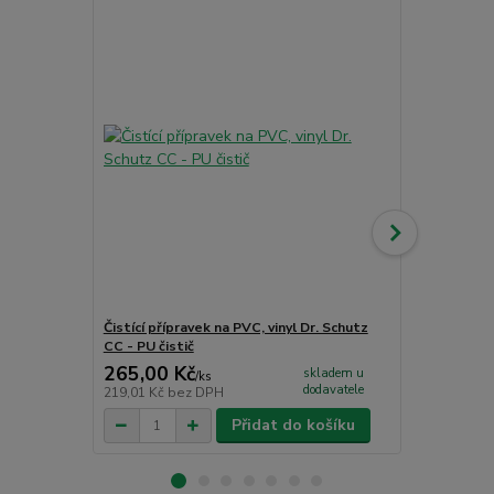
Akce
Čistící přípravek na PVC, vinyl Dr. Schutz
Jednosložko
CC - PU čistič
265,00 Kč
1 726,00
skladem u
/
ks
dodavatele
219,01 Kč
bez DPH
1 426,45 Kč
Přidat do košíku