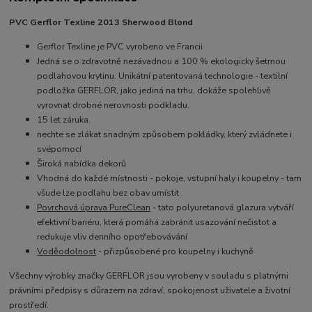
PVC Gerflor Texline 2013 Sherwood Blond
Gerflor Texline je PVC vyrobeno ve Francii
Jedná se o zdravotně nezávadnou a 100 % ekologicky šetrnou
podlahovou krytinu. Unikátní patentovaná technologie - textilní
podložka GERFLOR, jako jediná na trhu, dokáže spolehlivě
vyrovnat drobné nerovnosti podkladu.
15 let záruka.
nechte se zlákat snadným způsobem pokládky, který zvládnete i
svépomocí
Široká nabídka dekorů
Vhodná do každé místnosti - pokoje, vstupní haly i koupelny - tam
všude lze podlahu bez obav umístit
Povrchová úprava PureClean
- tato p
olyuretanová glazura vytváří
efektivní bariéru, která pomáhá zabránit usazování nečistot a
redukuje vliv denního opotřebovávání
Voděodolnost
- přizpůsobené pro koupelny i kuchyně
Všechny výrobky značky GERFLOR jsou vyrobeny v souladu s platnými
právními předpisy s důrazem na zdraví, spokojenost uživatele a životní
prostředí.