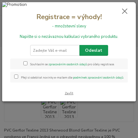
0
ks
+420 731 199 591
za
0,00 Kč
Registrace = výhody!
Menu
- množstevní slevy
Napište si o nezávaznou kalkulaci vybraného produktu.
Hledat
Odeslat
Úvod
PVC podlahy
Texline
PVC Gerflor Texline 2013 Sherwood Blond
PVC Gerflor Texline 2013
Souhlasím se
zpracováním osobních údajů
pro účely registrace.
Sherwood Blond
Přeji si odebírat novinky e-mailem dle
podmínek zpracování osobních údajů
.
Zavřít
PVC Gerflor Texline 2013 Sherwood Blond Gerflor Texline je PVC
vyrobeno ve Francii Jedná se o zdravotně nezávadnou a 100 %