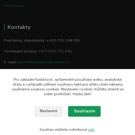
Umělé trávy
Kontakty
Poptávky, objednávky: +420 731 199 591
Technické dotazy:
+420 604 256 645
E-mail:
epodlahykoppino@seznam.cz
Pro základní funkčnost, zpříjemnění používání webu, analytické
Prodejna/vzorkovna:
účely a v případě udělení souhlasu také pro účely cílení reklamy
využíváme soubory cookies. Nastavení cookies můžete změnit ve
Studio Podlah
svém prohlížeči. Hezký den!
Mírové náměstí 16/15
74801 Hlučín
Souhlasím
Nastavení
Souhlas můžete odmítnout
zde
.
Vytvořeno na
Eshop-rychle.cz