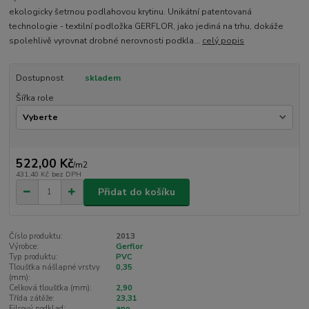
ekologicky šetrnou podlahovou krytinu. Unikátní patentovaná
technologie - textilní podložka GERFLOR, jako jediná na trhu, dokáže
spolehlivě vyrovnat drobné nerovnosti podkla...
celý popis
Dostupnost
skladem
Šířka role
522,00 Kč
/
m2
431,40 Kč
bez DPH
Přidat do košíku
Číslo produktu:
2013
Výrobce:
Gerflor
Typ produktu:
PVC
Tloušťka nášlapné vrstvy
0,35
(mm):
Celková tloušťka (mm):
2,90
Třída zátěže:
23,31
Filcový podklad:
ano