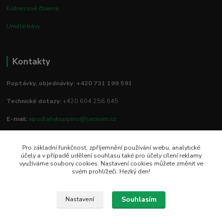
Kobercové čtverce
Umělé trávy
Kontakty
Poptávky, objednávky: +420 731 199 591
Technické dotazy:
+420 604 256 645
E-mail:
epodlahykoppino@seznam.cz
Pro základní funkčnost, zpříjemnění používání webu, analytické
Prodejna/vzorkovna:
účely a v případě udělení souhlasu také pro účely cílení reklamy
využíváme soubory cookies. Nastavení cookies můžete změnit ve
Studio Podlah
svém prohlížeči. Hezký den!
Mírové náměstí 16/15
74801 Hlučín
Souhlasím
Nastavení