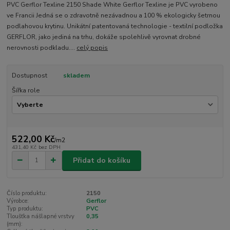
PVC Gerflor Texline 2150 Shade White Gerflor Texline je PVC vyrobeno
ve Francii Jedná se o zdravotně nezávadnou a 100 % ekologicky šetrnou
podlahovou krytinu. Unikátní patentovaná technologie - textilní podložka
GERFLOR, jako jediná na trhu, dokáže spolehlivě vyrovnat drobné
nerovnosti podkladu....
celý popis
Dostupnost
skladem
Šířka role
522,00 Kč
/
m2
431,40 Kč
bez DPH
Přidat do košíku
Číslo produktu:
2150
Výrobce:
Gerflor
Typ produktu:
PVC
Tloušťka nášlapné vrstvy
0,35
(mm):