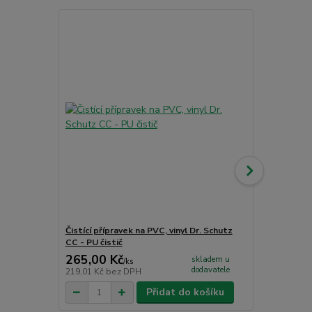
Akce
Čistící přípravek na PVC, vinyl Dr. Schutz
Jednosložko
CC - PU čistič
265,00 Kč
1 726,00
skladem u
/
ks
dodavatele
219,01 Kč
bez DPH
1 426,45 Kč
Přidat do košíku