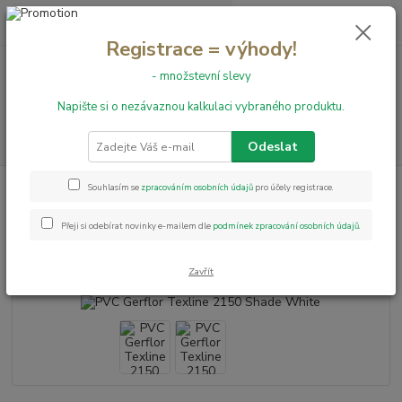
0
ks
+420 731 199 591
za
0,00 Kč
Registrace = výhody!
- množstevní slevy
Menu
Napište si o nezávaznou kalkulaci vybraného produktu.
Hledat
Odeslat
Úvod
PVC podlahy
Texline
PVC Gerflor Texline 2150 Shade White
Souhlasím se
zpracováním osobních údajů
pro účely registrace.
PVC Gerflor Texline 2150 Shade
Přeji si odebírat novinky e-mailem dle
podmínek zpracování osobních údajů
.
White
Zavřít