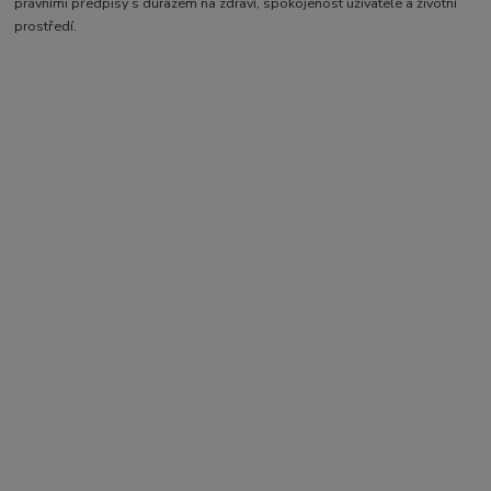
právními předpisy s důrazem na zdraví, spokojenost uživatele a životní
prostředí.