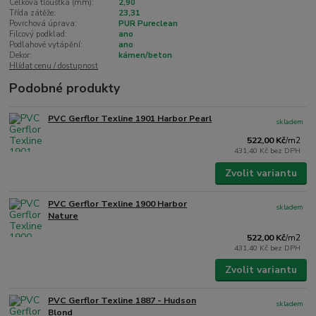
Celková tloušťka (mm):
2,90
Třída zátěže:
23,31
Povrchová úprava:
PUR Pureclean
Filcový podklad:
ano
Podlahové vytápění:
ano
Dekor:
kámen/beton
Hlídat cenu / dostupnost
Podobné produkty
PVC Gerflor Texline 1901 Harbor Pearl
skladem
522,00 Kč
/
m2
431,40 Kč
bez DPH
Zvolit variantu
PVC Gerflor Texline 1900 Harbor
skladem
Nature
522,00 Kč
/
m2
431,40 Kč
bez DPH
Zvolit variantu
PVC Gerflor Texline 1887 - Hudson
skladem
Blond