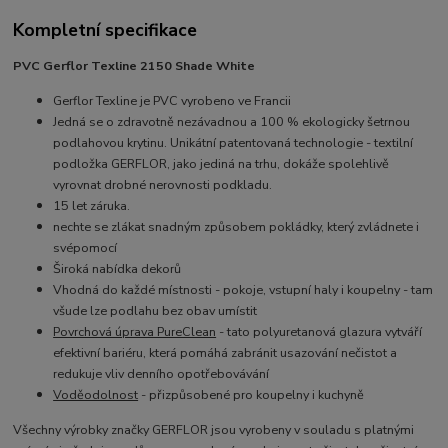
Kompletní specifikace
PVC Gerflor Texline 2150 Shade White
Gerflor Texline je PVC vyrobeno ve Francii
Jedná se o zdravotně nezávadnou a 100 % ekologicky šetrnou
podlahovou krytinu. Unikátní patentovaná technologie - textilní
podložka GERFLOR, jako jediná na trhu, dokáže spolehlivě
vyrovnat drobné nerovnosti podkladu.
15 let záruka.
nechte se zlákat snadným způsobem pokládky, který zvládnete i
svépomocí
Široká nabídka dekorů
Vhodná do každé místnosti - pokoje, vstupní haly i koupelny - tam
všude lze podlahu bez obav umístit
Povrchová úprava PureClean
- tato p
olyuretanová glazura vytváří
efektivní bariéru, která pomáhá zabránit usazování nečistot a
redukuje vliv denního opotřebovávání
Voděodolnost
- přizpůsobené pro koupelny i kuchyně
Všechny výrobky značky GERFLOR jsou vyrobeny v souladu s platnými