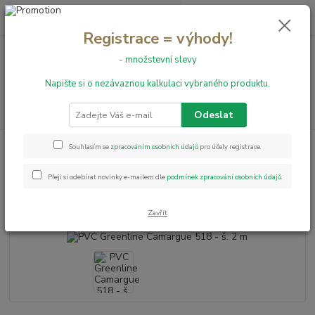
0
ks
+420 731 199 591
za
0,00 Kč
Registrace = výhody!
- množstevní slevy
Menu
Napište si o nezávaznou kalkulaci vybraného produktu.
Hledat
Odeslat
Úvod
PVC podlahy
PVC Greenline Camargue 518 - š. 2 m
Souhlasím se
zpracováním osobních údajů
pro účely registrace.
PVC Greenline Camargue 518 - š.
Přeji si odebírat novinky e-mailem dle
podmínek zpracování osobních údajů
.
2 m
Zavřít