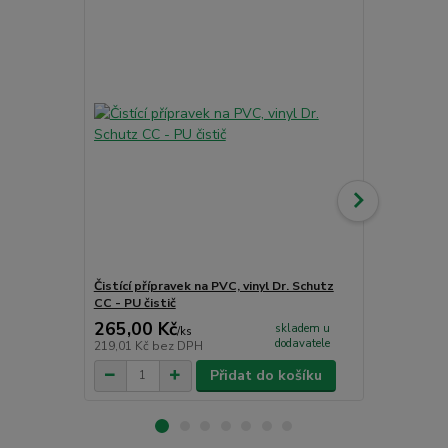
Čistící přípravek na PVC, vinyl Dr. Schutz
Jednosložko
CC - PU čistič
265,00 Kč
1 726,00
skladem u
/
ks
dodavatele
219,01 Kč
bez DPH
1 426,45 Kč
Přidat do košíku