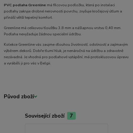
PVC podlaha Greenline
má filcovou podložku, která po instalaci
podlahy zakryje drobné nerovnosti povrchu, zvyšuje kročejový útlum a
přináší větší tepelný komfort.
Greenline má celkovou tloušťku 3,8 mm a nášlapnou vrstvu 0,40 mm.
Podlaha nevyžaduje žádnou speciální údržbu.
Kolekce Greenline vás zaujme dlouhou životností, odolností a zajímavým
výběrem dekorů. Dobře tlumí hluk, je nenáročná na údržbu a zdravotně
nezávadná. Je vhodná pro podlahové vytápění, má protiskluzovou úpravu
a vyráběli ji pro vás v Belgii.
Původ zboží
Související zboží
7
Akce