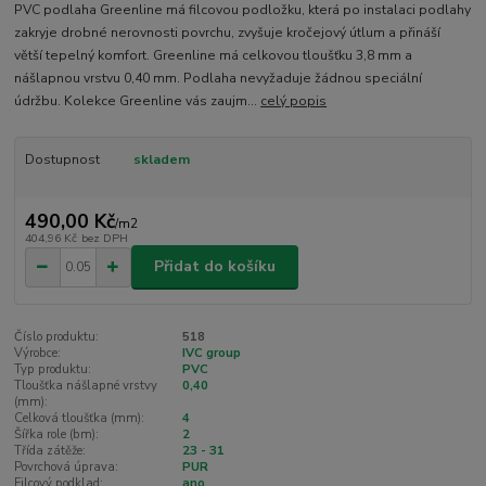
PVC podlaha Greenline má filcovou podložku, která po instalaci podlahy
zakryje drobné nerovnosti povrchu, zvyšuje kročejový útlum a přináší
větší tepelný komfort. Greenline má celkovou tloušťku 3,8 mm a
nášlapnou vrstvu 0,40 mm. Podlaha nevyžaduje žádnou speciální
údržbu. Kolekce Greenline vás zaujm...
celý popis
Dostupnost
skladem
490,00 Kč
/
m2
404,96 Kč
bez DPH
Přidat do košíku
Číslo produktu:
518
Výrobce:
IVC group
Typ produktu:
PVC
Tloušťka nášlapné vrstvy
0,40
(mm):
Celková tloušťka (mm):
4
Šířka role (bm):
2
Třída zátěže:
23 - 31
Povrchová úprava:
PUR
Filcový podklad:
ano