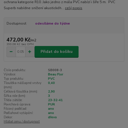
ochrana kategorie R10. Jako jedno z mála PVC nabízí i šíře 5 m. PVC
Superb nabídne snížení akustickéh...
celý popis
Dostupnost
odesíláme do týdne
472,00 Kč
/
m2
390,08 Kč
bez DPH
Přidat do košíku
Číslo produktu:
SB008-3
Výrobce:
Beau Flor
Typ produktu:
PVC
Tloušťka nášlapné vrstvy
0,40
(mm):
Celková tloušťka (mm):
2,90
Šířka role (bm):
3
Třída zátěže:
23-32-41
Povrchová úprava:
PUR
Filcový podklad:
ano
Podlahové vytápění:
ano
Dekor:
dřevo
Hlídat cenu / dostupnost