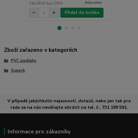
dodavatele
190,08 Kč
bez DPH
107,44 Kč
be
Přidat do košíku
Zboží zařazeno v kategoriích
PVC podlahy
Superb
V případě jakýchkoliv nejasností, dotazů, nebo jen tak pro
radu se na nás neváhejte obrátit na tel. č.: 731 199 591.
Informace pro zákazníky