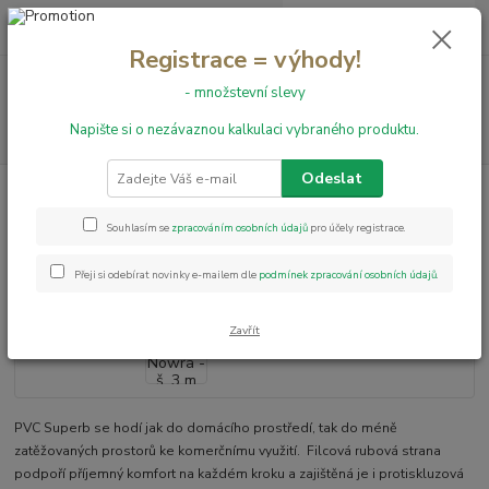
0
ks
+420 731 199 591
za
0,00 Kč
Registrace = výhody!
Menu
- množstevní slevy
Napište si o nezávaznou kalkulaci vybraného produktu.
Hledat
Odeslat
Úvod
PVC podlahy
Superb
PVC Superb Nowra - š. 3 m
PVC Superb Nowra - š. 3 m
Souhlasím se
zpracováním osobních údajů
pro účely registrace.
Přeji si odebírat novinky e-mailem dle
podmínek zpracování osobních údajů
.
Zavřít
PVC Superb se hodí jak do domácího prostředí, tak do méně
zatěžovaných prostorů ke komerčnímu využití. Filcová rubová strana
podpoří příjemný komfort na každém kroku a zajištěná je i protiskluzová