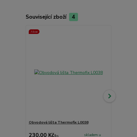
Související zboží
4
Akce
Obvodová lišta Thermofix L0038
Obvodová li
230,00 Kč
130,00 K
skladem u
/
ks