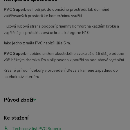
PVC Superb
se hodí jak do domácího prostředí, tak do méně
zatěžovaných prostorů ke komerčnímu využití.
Filcová rubová strana podpoří příjemný komfort na každém kroku a
zajištěná je i protiskluzová ochrana kategorie R10.
Jako jedno z mála PVC nabízí i šíře 5 m.
PVC Superb
nabídne snížení akustického zvuku až o 16 dB, je odolné
vůči běžným chemikáliím a připraveno k použití na podlahové vytápění.
Krásné přírodní dekory v provedení dřeva a kamene zapadnou do
jakéhokoliv interiéru.
Původ zboží
Ke stažení
Technický list PVC Superb