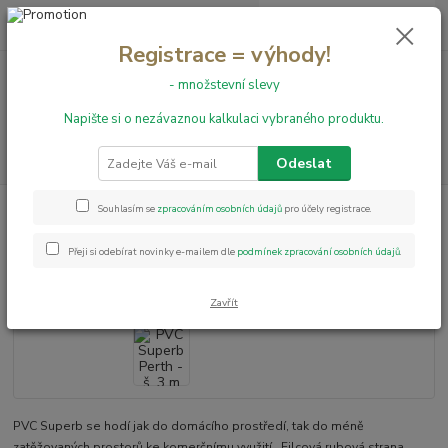
0
ks
+420 731 199 591
za
0,00 Kč
Registrace = výhody!
- množstevní slevy
Menu
Napište si o nezávaznou kalkulaci vybraného produktu.
Hledat
Odeslat
Úvod
PVC podlahy
Superb
PVC Superb Perth - š. 3 m
Souhlasím se
zpracováním osobních údajů
pro účely registrace.
PVC Superb Perth - š. 3 m
Přeji si odebírat novinky e-mailem dle
podmínek zpracování osobních údajů
.
Zavřít
PVC Superb se hodí jak do domácího prostředí, tak do méně
zatěžovaných prostorů ke komerčnímu využití. Filcová rubová strana