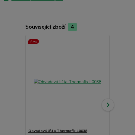
Související zboží
4
Akce
Obvodová lišta Thermofix L0038
Obvodová li