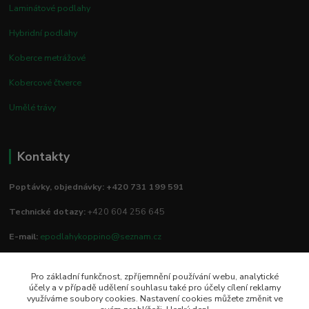
Laminátové podlahy
Hybridní podlahy
Koberce metrážové
Kobercové čtverce
Umělé trávy
Kontakty
Poptávky, objednávky: +420 731 199 591
Technické dotazy:
+420 604 256 645
E-mail:
epodlahykoppino@seznam.cz
Pro základní funkčnost, zpříjemnění používání webu, analytické
Prodejna/vzorkovna:
účely a v případě udělení souhlasu také pro účely cílení reklamy
využíváme soubory cookies. Nastavení cookies můžete změnit ve
Studio Podlah