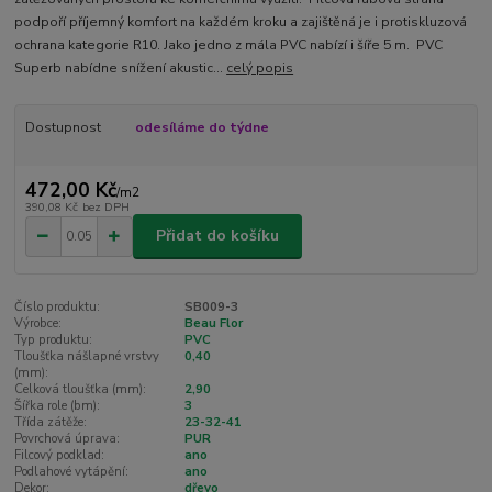
podpoří příjemný komfort na každém kroku a zajištěná je i protiskluzová
ochrana kategorie R10. Jako jedno z mála PVC nabízí i šíře 5 m. PVC
Superb nabídne snížení akustic...
celý popis
Dostupnost
odesíláme do týdne
472,00 Kč
/
m2
390,08 Kč
bez DPH
Přidat do košíku
Číslo produktu:
SB009-3
Výrobce:
Beau Flor
Typ produktu:
PVC
Tloušťka nášlapné vrstvy
0,40
(mm):
Celková tloušťka (mm):
2,90
Šířka role (bm):
3
Třída zátěže:
23-32-41
Povrchová úprava:
PUR
Filcový podklad:
ano
Podlahové vytápění:
ano
Dekor:
dřevo