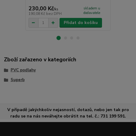
230,00 Kč
130,00 K
skladem u
/
ks
dodavatele
190,08 Kč
bez DPH
107,44 Kč
be
Přidat do košíku
Zboží zařazeno v kategoriích
PVC podlahy
Superb
V případě jakýchkoliv nejasností, dotazů, nebo jen tak pro
radu se na nás neváhejte obrátit na tel. č.: 731 199 591.