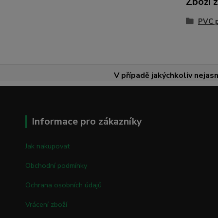
Zboží 
PVC 
V případě jakýchkoliv nejasn
Informace pro zákazníky
Jak nakupovat
Obchodní podmínky
Ochrana osobních údajů
Vrácení zboží