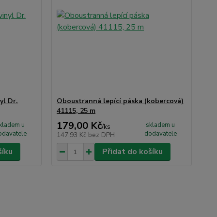
yl Dr.
Oboustranná lepící páska (kobercová)
41115, 25 m
179,00 Kč
kladem u
skladem u
/
ks
odavatele
dodavatele
147,93 Kč
bez DPH
šíku
Přidat do košíku