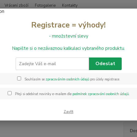
Vrácení zboží
Fotogalerie
Kontakty
Nevíte
Registrace = výhody!
Hledat
+420
- množstevní slevy
Napište si o nezávaznou kalkulaci vybraného produktu.
PVC podlahy
PVC Tex 380 Calabrun 518 - š. 4 m
Tex 380 Calabrun 518 - š. 4 m
Odeslat
Souhlasím se
zpracováním osobních údajů
pro účely registrace.
PVC po
mm a p
Přeji si odebírat novinky e-mailem dle
podmínek zpracování osobních údajů
.
a nášl
údržbo
také P
Zavřít
Dos