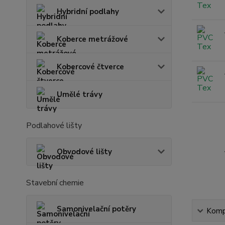
Hybridní podlahy
Koberce metrážové
Kobercové čtverce
Umělé trávy
Podlahové lišty
Obvodové lišty
Stavební chemie
Samonivelační potěry
Kompl