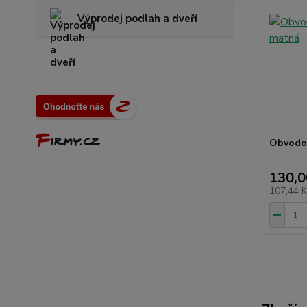
Výprodej podlah a dveří
Obvodov
130,0
107,44 