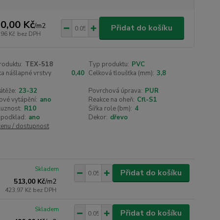
0,00 Kč
/
m2
Přidat do košíku
,96 Kč
bez DPH
roduktu:
TEX-518
Typ produktu:
PVC
a nášlapné vrstvy
0,40
Celková tloušťka (mm):
3,8
átěže:
23-32
Povrchová úprava:
PUR
ové vytápění:
ano
Reakce na oheň:
Cfl-S1
luznost:
R10
Šířka role (bm):
4
 podklad:
ano
Dekor:
dřevo
cenu / dostupnost
Skladem
Přidat do košíku
513,00 Kč
/
m2
423,97 Kč
bez DPH
Skladem
Přidat do košíku