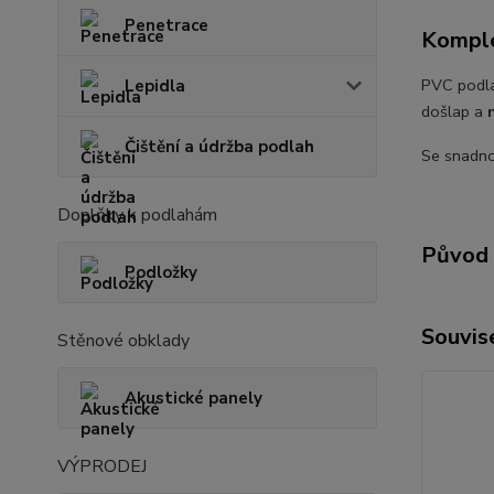
Penetrace
Komple
PVC podl
Lepidla
došlap a
Čištění a údržba podlah
Se snadno
Doplňky k podlahám
Původ 
Podložky
Souvise
Stěnové obklady
Akustické panely
VÝPRODEJ