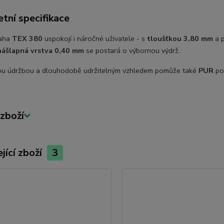
tní specifikace
aha
TEX 380
uspokojí i náročné uživatele - s
tloušťkou 3,80 mm
a 
nášlapná vrstva 0,40 mm
se postará o výbornou výdrž.
u údržbou a dlouhodobě udržitelným vzhledem pomůže také
PUR
po
zboží
jící zboží
3