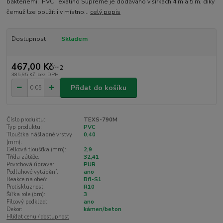
bakteriemi. PVC Texalino Supreme je dodáváno v šířkách 4 m a 5 m, díky
čemuž lze použít i v místno...
celý popis
Dostupnost
Skladem
467,00 Kč
/
m2
385,95 Kč
bez DPH
Přidat do košíku
Číslo produktu:
TEXS-790M
Typ produktu:
PVC
Tloušťka nášlapné vrstvy
0,40
(mm):
Celková tloušťka (mm):
2,9
Třída zátěže:
32,41
Povrchová úprava:
PUR
Podlahové vytápění:
ano
Reakce na oheň:
Bfl-S1
Protiskluznost:
R10
Šířka role (bm):
3
Filcový podklad:
ano
Dekor:
kámen/beton
Hlídat cenu / dostupnost