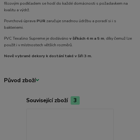
filcovým podkladem se hodí do každé domácnosti s požadavkem na
kvalitu a výdrž.
Povrchová úprava
PUR
zaručuje snadnou údržbu a poradí si i s
bakteriemi.
PVC Texalino Supreme je dodáváno
v šířkách 4 m a 5 m
, díky čemuž lze
použít i v místnostech větších rozměrů.
Nově vybrané dekory k dostání také v šiři 3 m.
Původ zboží
Související zboží
3