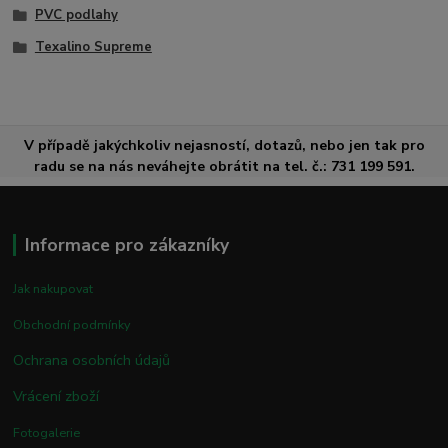
PVC podlahy
Texalino Supreme
V případě jakýchkoliv nejasností, dotazů, nebo jen tak pro
radu se na nás neváhejte obrátit na tel. č.: 731 199 591.
Informace pro zákazníky
Jak nakupovat
Obchodní podmínky
Ochrana osobních údajů
Vrácení zboží
Fotogalerie