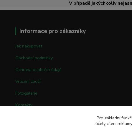
V případě jakýchkoliv nejasn
Informace pro zákazníky
Jak nakupovat
Obchodní podmínky
Ochrana osobních údajů
Vrácení zboží
Fotogalerie
Kontakty
Pro základní funkč
účely cílení rekla