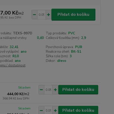
7,00 Kč
/
m2
Přidat do košíku
,95 Kč
bez DPH
roduktu:
TEXS-997D
Typ produktu:
PVC
a nášlapné vrstvy
0,40
Celková tloušťka (mm):
2,9
átěže:
32,41
Povrchová úprava:
PUR
ové vytápění:
ano
Reakce na oheň:
Bfl-S1
luznost:
R10
Šířka role (bm):
3
 podklad:
ano
Dekor:
dřevo
cenu / dostupnost
Skladem
Přidat do košíku
444,00 Kč
/
m2
366,94 Kč
bez DPH
Skladem
Přidat do košíku