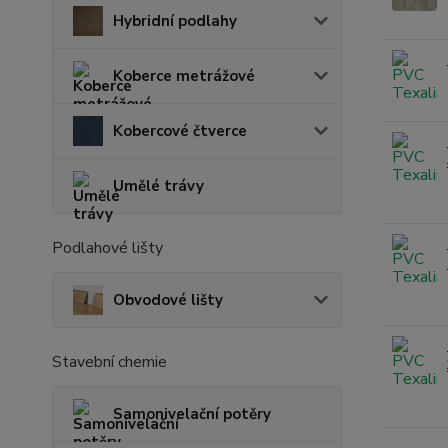
Hybridní podlahy
Koberce metrážové
Kobercové čtverce
Umělé trávy
Podlahové lišty
Obvodové lišty
Stavební chemie
Samonivelační potěry