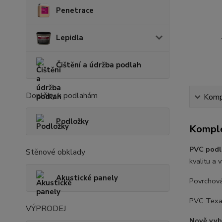
Penetrace
Lepidla
Čištění a údržba podlah
Doplňky k podlahám
Kompl
Podložky
Komple
PVC podl
Stěnové obklady
kvalitu a 
Akustické panely
Povrchov
PVC Texa
VÝPRODEJ
Nově vybr