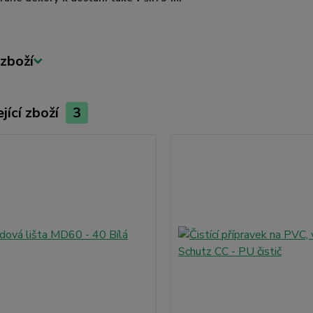
zboží
jící zboží
3