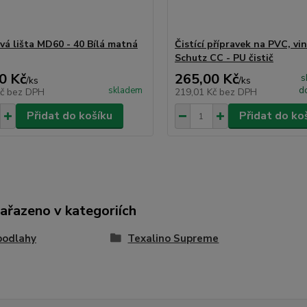
á lišta MD60 - 40 Bílá matná
Čistící přípravek na PVC, vin
Schutz CC - PU čistič
0 Kč
265,00 Kč
s
/
ks
/
ks
skladem
d
Kč
bez DPH
219,01 Kč
bez DPH
Přidat do košíku
Přidat do ko
zařazeno v kategoriích
podlahy
Texalino Supreme