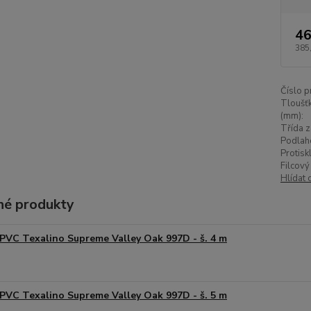
46
385
Číslo p
Tloušťk
(mm):
Třída z
Podlah
Protisk
Filcový
Hlídat 
é produkty
PVC Texalino Supreme Valley Oak 997D - š. 4 m
PVC Texalino Supreme Valley Oak 997D - š. 5 m