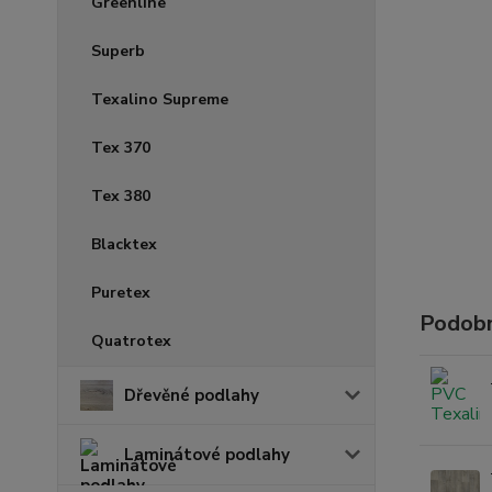
Greenline
Superb
Texalino Supreme
Tex 370
Tex 380
Blacktex
Puretex
Podobn
Quatrotex
Dřevěné podlahy
Laminátové podlahy