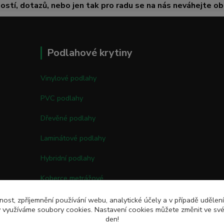
ostí, dotazů, nebo jen tak pro radu se na nás neváhejte obr
Podlahové krytiny
Vinylové podlahy
PVC podlahy
Dřevěné podlahy
Laminátové podlahy
Hybridní podlahy
Koberce metrážové
Kobercové čtverce
nost, zpříjemnění používání webu, analytické účely a v případě udělen
my využíváme soubory cookies. Nastavení cookies můžete změnit ve své
Umělé trávy
den!