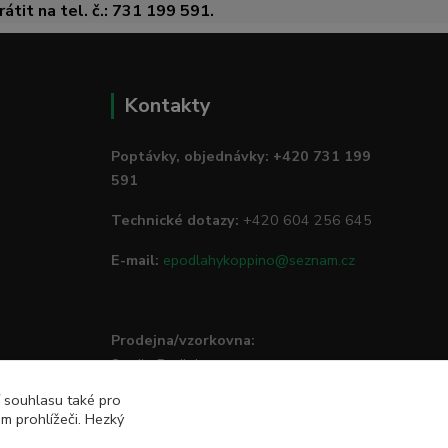
átit na tel. č.: 731 199 591.
Kontakty
Poptávky, objednávky: +420 731 199
591
Technické dotazy:
+420 604 256 645
E-mail:
epodlahykoppino@seznam.cz
Prodejna/vzorkovna:
Studio Podlah
Mírové náměstí 16/15
í souhlasu také pro
74801 Hlučín
m prohlížeči. Hezký