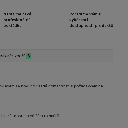
Nabízíme také
Poradíme Vám s
profesionální
výběrem i
pokládku
dostupností produktů
visející zboží
3
dkladem se hodí do každé domácnosti s požadavkem na
t i v místnostech větších rozměrů.