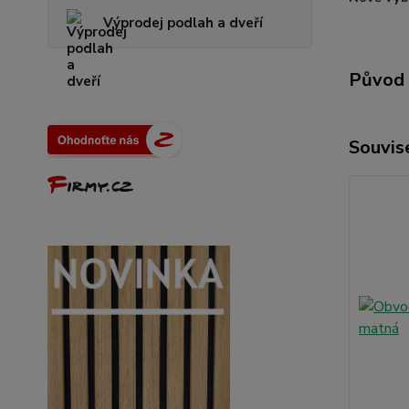
Výprodej podlah a dveří
Původ 
Souvise