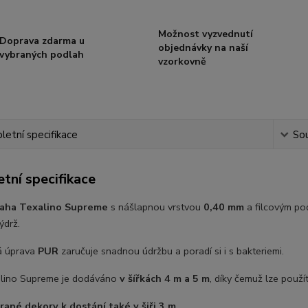
Možnost vyzvednutí
Doprava zdarma u
objednávky na naší
vybraných podlah
vzorkovně
etní specifikace
Sou
tní specifikace
aha Texalino Supreme
s nášlapnou vrstvou
0,40 mm
a filcovým po
výdrž.
á úprava
PUR
zaručuje snadnou údržbu a poradí si i s bakteriemi.
lino Supreme je dodáváno
v šířkách 4 m a 5 m
, díky čemuž lze použí
ané dekory k dostání také v šiři 3 m.