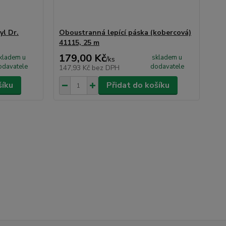
yl Dr.
Oboustranná lepící páska (kobercová)
41115, 25 m
179,00 Kč
kladem u
skladem u
/
ks
odavatele
dodavatele
147,93 Kč
bez DPH
šíku
Přidat do košíku