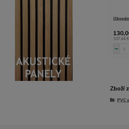
Obvodov
130,0
107,44 
Zboží 
PVC 