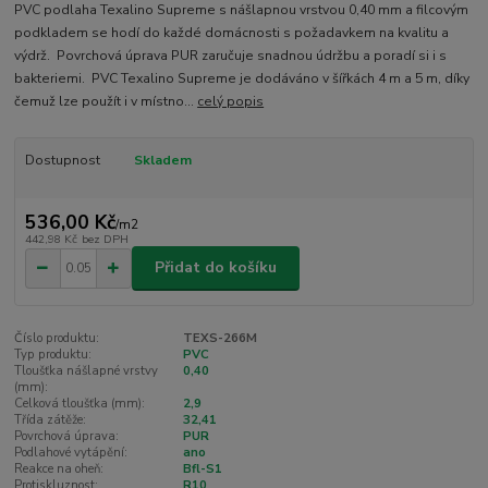
PVC podlaha Texalino Supreme s nášlapnou vrstvou 0,40 mm a filcovým
podkladem se hodí do každé domácnosti s požadavkem na kvalitu a
výdrž. Povrchová úprava PUR zaručuje snadnou údržbu a poradí si i s
bakteriemi. PVC Texalino Supreme je dodáváno v šířkách 4 m a 5 m, díky
čemuž lze použít i v místno...
celý popis
Dostupnost
Skladem
536,00 Kč
/
m2
442,98 Kč
bez DPH
Přidat do košíku
Číslo produktu:
TEXS-266M
Typ produktu:
PVC
Tloušťka nášlapné vrstvy
0,40
(mm):
Celková tloušťka (mm):
2,9
Třída zátěže:
32,41
Povrchová úprava:
PUR
Podlahové vytápění:
ano
Reakce na oheň:
Bfl-S1
Protiskluznost:
R10