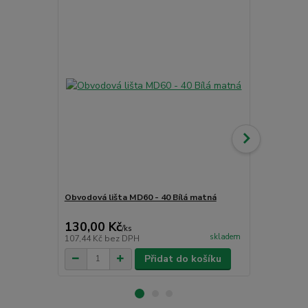
Obvodová lišta MD60 - 40 Bílá matná
Čistící příp
CC - PU čist
130,00 Kč
265,00 K
/
ks
skladem
107,44 Kč
bez DPH
219,01 Kč
be
Přidat do košíku