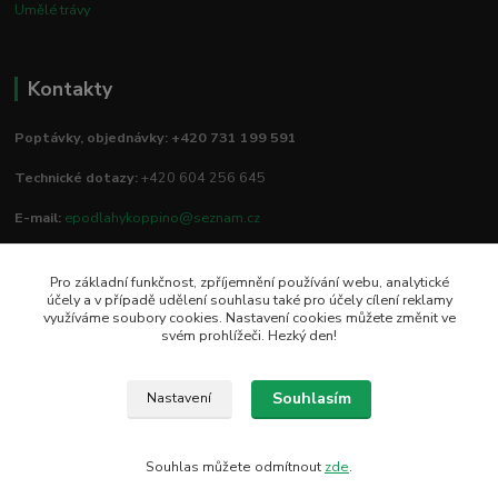
Umělé trávy
Kontakty
Poptávky, objednávky: +420 731 199 591
Technické dotazy:
+420 604 256 645
E-mail:
epodlahykoppino@seznam.cz
Pro základní funkčnost, zpříjemnění používání webu, analytické
Prodejna/vzorkovna:
účely a v případě udělení souhlasu také pro účely cílení reklamy
využíváme soubory cookies. Nastavení cookies můžete změnit ve
Studio Podlah
svém prohlížeči. Hezký den!
Mírové náměstí 16/15
74801 Hlučín
Souhlasím
Nastavení
Souhlas můžete odmítnout
zde
.
Vytvořeno na
Eshop-rychle.cz