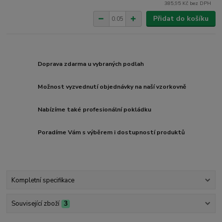
385,95 Kč
bez DPH
Přidat do košíku
Doprava zdarma u vybraných podlah
Možnost vyzvednutí objednávky na naší vzorkovně
Nabízíme také profesionální pokládku
Poradíme Vám s výběrem i dostupností produktů
Kompletní specifikace
Související zboží
3