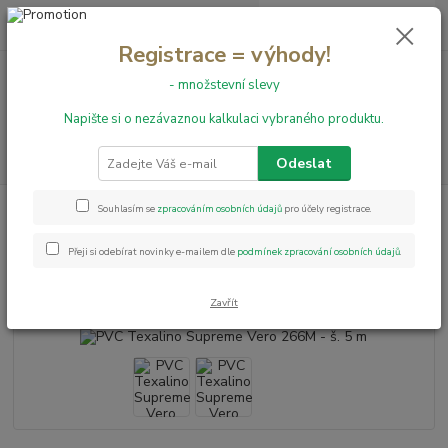
0
ks
+420 731 199 591
za
0,00 Kč
Registrace = výhody!
- množstevní slevy
Menu
Napište si o nezávaznou kalkulaci vybraného produktu.
Hledat
Odeslat
Úvod
PVC podlahy
PVC Texalino Supreme Vero 266M - š. 5 m
Souhlasím se
zpracováním osobních údajů
pro účely registrace.
PVC Texalino Supreme Vero
Přeji si odebírat novinky e-mailem dle
podmínek zpracování osobních údajů
.
266M - š. 5 m
Zavřít