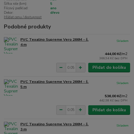
Šířka role (bm):
5
Filcový podklad:
ano
Dekor:
dřevo
Hlídat cenu / dostupnost
Podobné produkty
PVC Texalino Supreme Vero 266M - š.
Skladem
4 m
444,00 Kč
/
m2
366,94 Kč
bez DPH
Přidat do košíku
PVC Texalino Supreme Vero 266M - š.
Skladem
5 m
536,00 Kč
/
m2
442,98 Kč
bez DPH
Přidat do košíku
PVC Texalino Supreme Vero 266M - š.
Skladem
3 m