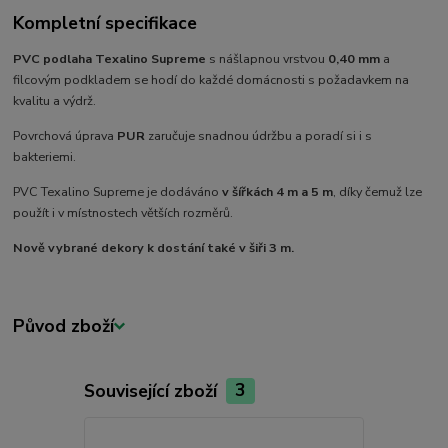
Kompletní specifikace
PVC podlaha Texalino Supreme
s nášlapnou vrstvou
0,40 mm
a
filcovým podkladem se hodí do každé domácnosti s požadavkem na
kvalitu a výdrž.
Povrchová úprava
PUR
zaručuje snadnou údržbu a poradí si i s
bakteriemi.
PVC Texalino Supreme je dodáváno
v šířkách 4 m a 5 m
, díky čemuž lze
použít i v místnostech větších rozměrů.
Nově vybrané dekory k dostání také v šiři 3 m.
Původ zboží
Související zboží
3