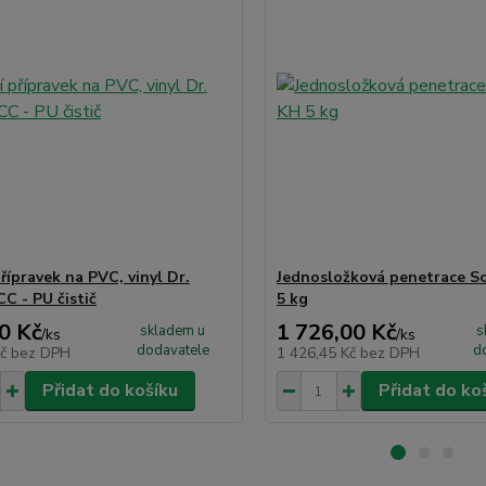
přípravek na PVC, vinyl Dr.
Jednosložková penetrace S
C - PU čistič
5 kg
0 Kč
1 726,00 Kč
skladem u
s
/
ks
/
ks
dodavatele
d
Kč
bez DPH
1 426,45 Kč
bez DPH
Přidat do košíku
Přidat do ko