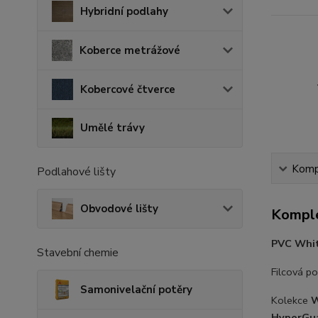
Hybridní podlahy
Koberce metrážové
Kobercové čtverce
Umělé trávy
Kompl
Podlahové lišty
Obvodové lišty
Komple
PVC
Whi
Stavební chemie
Filcová po
Samonivelační potěry
Kolekce
W
HyperGua