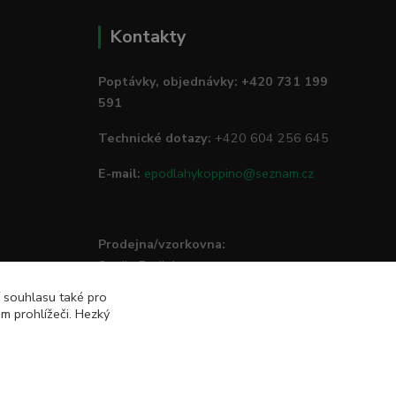
Kontakty
Poptávky, objednávky: +420 731 199
591
Technické dotazy:
+420 604 256 645
E-mail:
epodlahykoppino@seznam.cz
Prodejna/vzorkovna:
Studio Podlah
Mírové náměstí 16/15
í souhlasu také pro
74801 Hlučín
m prohlížeči. Hezký