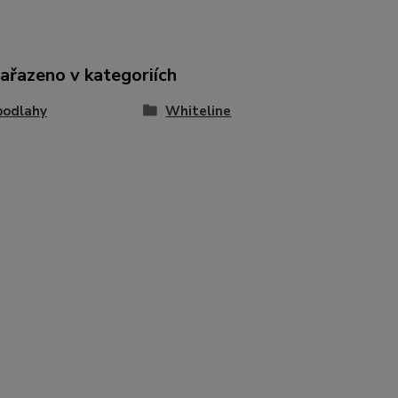
zařazeno v kategoriích
podlahy
Whiteline