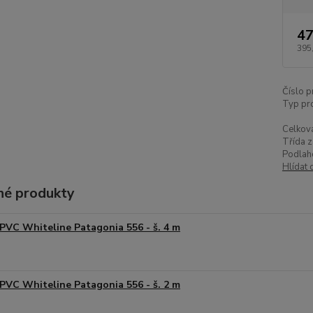
47
395
Číslo p
Typ pr
Celková
Třída z
Podlah
Hlídat 
é produkty
PVC Whiteline Patagonia 556 - š. 4 m
PVC Whiteline Patagonia 556 - š. 2 m