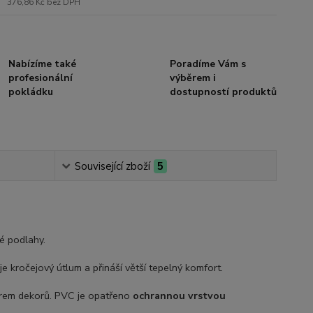
376,86 Kč
bez DPH
Nabízíme také
Poradíme Vám s
profesionální
výběrem i
pokládku
dostupností produktů
Související zboží
5
vé podlahy.
e kročejový útlum a přináší větší tepelný komfort.
ěrem dekorů. PVC je opatřeno
ochrannou vrstvou