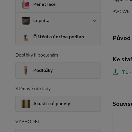
Penetrace
PVC White
Lepidla
Čištění a údržba podlah
Původ 
Doplňky k podlahám
Ke sta
Podložky
TL -
Stěnové obklady
Souvise
Akustické panely
VÝPRODEJ