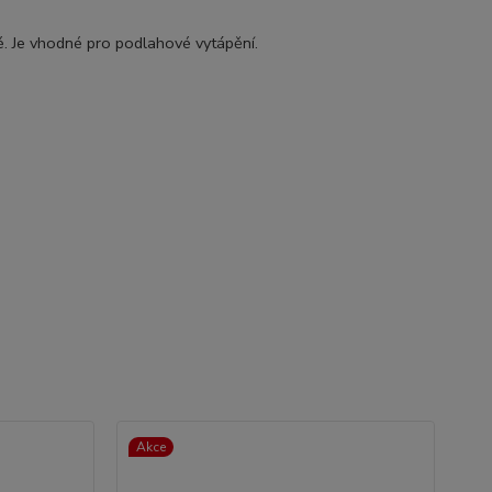
. Je vhodné pro podlahové vytápění.
Akce
Ak