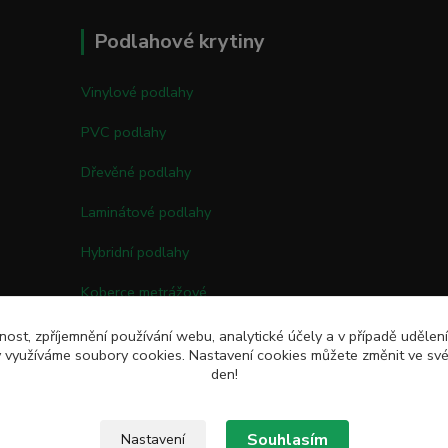
Podlahové krytiny
Vinylové podlahy
PVC podlahy
Dřevěné podlahy
Laminátové podlahy
Hybridní podlahy
Koberce metrážové
Kobercové čtverce
nost, zpříjemnění používání webu, analytické účely a v případě udělen
my využíváme soubory cookies. Nastavení cookies můžete změnit ve své
Umělé trávy
den!
Souhlasím
Nastavení