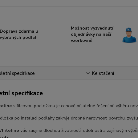
Možnost vyzvednutí
Doprava zdarma u
objednávky na naší
vybraných podlah
vzorkovně
etní specifikace
Ke stažení
tní specifikace
teline
s filcovou podložkou je cenově přijatelné řešení při výběru no
dložka po instalaci podlahy zakryje drobné nerovnosti povrchu, zvyšuj
hiteline
vás zaujme dlouhou životností, odolností a zajímavým výb
rd+.