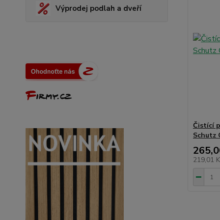
Výprodej podlah a dveří
Čistící 
Schutz C
265,0
219,01 