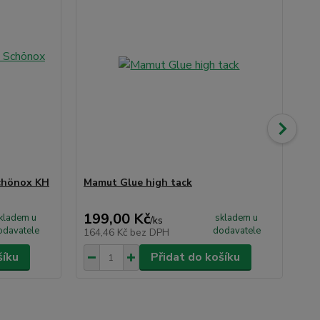
chönox KH
Mamut Glue high tack
Le
kg
199,00 Kč
3 
kladem u
skladem u
/
ks
odavatele
dodavatele
164,46 Kč
bez DPH
2 9
šíku
Přidat do košíku