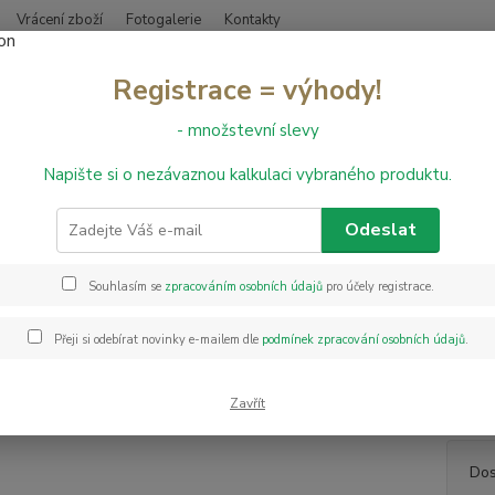
Vrácení zboží
Fotogalerie
Kontakty
Nevíte
Registrace = výhody!
Hledat
+420
- množstevní slevy
Napište si o nezávaznou kalkulaci vybraného produktu.
PVC podlahy
PVC Whiteline Patagonia 556 - š. 3 m
Whiteline Patagonia 556 - š. 3
Odeslat
Souhlasím se
zpracováním osobních údajů
pro účely registrace.
PVC Wh
výběru
Přeji si odebírat novinky e-mailem dle
podmínek zpracování osobních údajů
.
drobné
tepeln
odolno
Zavřít
Dos