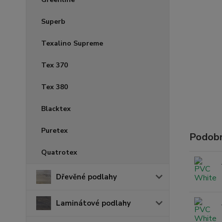
Superb
Texalino Supreme
Tex 370
Tex 380
Blacktex
Puretex
Podobn
Quatrotex
Dřevěné podlahy
Laminátové podlahy