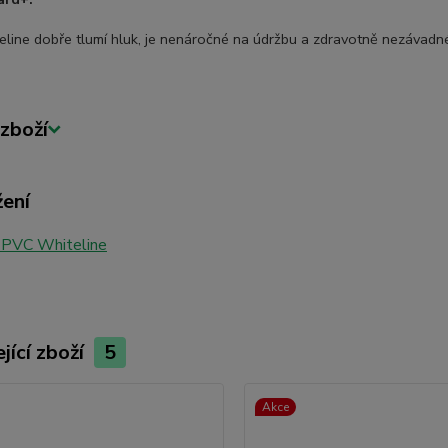
line dobře tlumí hluk, je nenáročné na údržbu a zdravotně nezávadné
zboží
žení
 PVC Whiteline
jící zboží
5
Akce