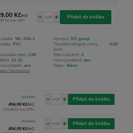
9,00 Kč
/
m2
Přidat do košíku
,87 Kč
bez DPH
roduktu:
WL-556-3
Výrobce:
IVC group
oduktu:
PVC
Tloušťka nášlapné vrstvy
0,40
(mm):
 tloušťka (mm):
2,80
Šířka role (bm):
3
átěže:
23-31
Filcový podklad:
ano
ové vytápění:
ano
Dekor:
dřevo
cenu / dostupnost
skladem
Přidat do košíku
456,00 Kč
/
m2
376,86 Kč
bez DPH
skladem
Přidat do košíku
456,00 Kč
/
m2