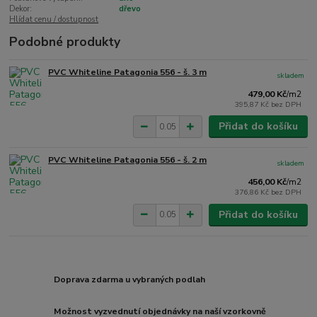
Dekor:
dřevo
Hlídat cenu / dostupnost
Podobné produkty
PVC Whiteline Patagonia 556 - š. 3 m
skladem
479,00 Kč
/
m2
395,87 Kč
bez DPH
Přidat do košíku
PVC Whiteline Patagonia 556 - š. 2 m
skladem
456,00 Kč
/
m2
376,86 Kč
bez DPH
Přidat do košíku
Doprava zdarma u vybraných podlah
Možnost vyzvednutí objednávky na naší vzorkovně