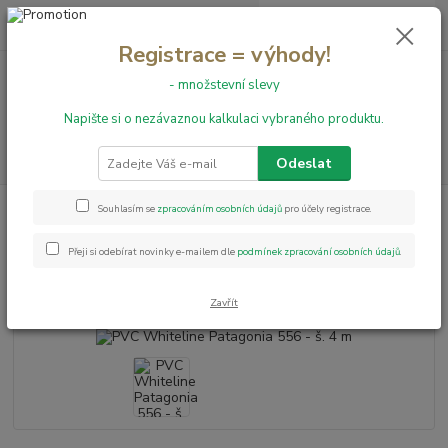
0
ks
+420 731 199 591
za
0,00 Kč
Registrace = výhody!
- množstevní slevy
Menu
Napište si o nezávaznou kalkulaci vybraného produktu.
Hledat
Odeslat
Úvod
PVC podlahy
PVC Whiteline Patagonia 556 - š. 4 m
Souhlasím se
zpracováním osobních údajů
pro účely registrace.
PVC Whiteline Patagonia 556 - š.
Přeji si odebírat novinky e-mailem dle
podmínek zpracování osobních údajů
.
4 m
Zavřít