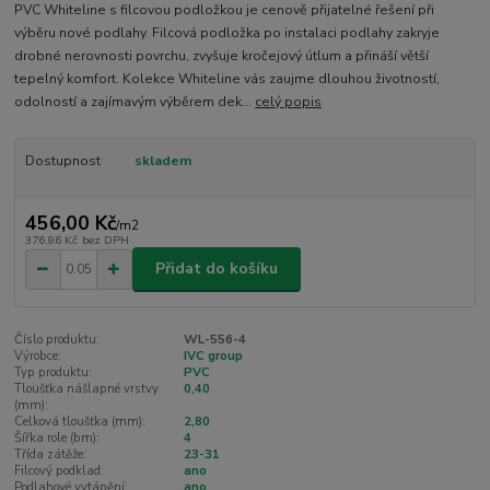
PVC Whiteline s filcovou podložkou je cenově přijatelné řešení při
výběru nové podlahy. Filcová podložka po instalaci podlahy zakryje
drobné nerovnosti povrchu, zvyšuje kročejový útlum a přináší větší
tepelný komfort. Kolekce Whiteline vás zaujme dlouhou životností,
odolností a zajímavým výběrem dek...
celý popis
Dostupnost
skladem
456,00 Kč
/
m2
376,86 Kč
bez DPH
Přidat do košíku
Číslo produktu:
WL-556-4
Výrobce:
IVC group
Typ produktu:
PVC
Tloušťka nášlapné vrstvy
0,40
(mm):
Celková tloušťka (mm):
2,80
Šířka role (bm):
4
Třída zátěže:
23-31
Filcový podklad:
ano
Podlahové vytápění:
ano