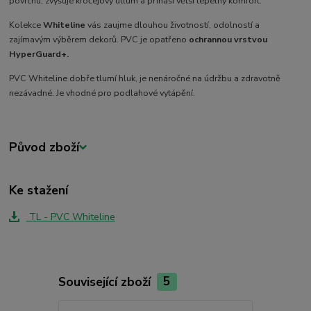
povrchu, zvyšuje kročejový útlum a přináší větší tepelný komfort.
Kolekce
Whiteline
vás zaujme dlouhou životností, odolností a
zajímavým výběrem dekorů. PVC je opatřeno
ochrannou vrstvou
HyperGuard+.
PVC Whiteline dobře tlumí hluk, je nenáročné na údržbu a zdravotně
nezávadné. Je vhodné pro podlahové vytápění.
Původ zboží
Ke stažení
TL - PVC Whiteline
Související zboží
5