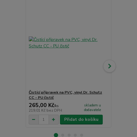
Akce
Čistící přípravek na PVC, vinyl Dr. Schutz
Jednosložko
CC - PU čistič
265,00 Kč
1 726,00
skladem u
/
ks
dodavatele
219,01 Kč
bez DPH
1 426,45 Kč
Přidat do košíku