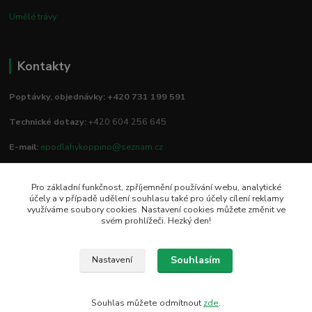
Umělé trávy
Kontakty
Poptávky, objednávky: +420 731 199 591
Technické dotazy:
+420 604 256 645
E-mail:
epodlahykoppino@seznam.cz
Pro základní funkčnost, zpříjemnění používání webu, analytické
Prodejna/vzorkovna:
účely a v případě udělení souhlasu také pro účely cílení reklamy
využíváme soubory cookies. Nastavení cookies můžete změnit ve
Studio Podlah
svém prohlížeči. Hezký den!
Mírové náměstí 16/15
74801 Hlučín
Souhlasím
Nastavení
Souhlas můžete odmítnout
zde
.