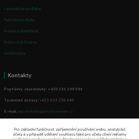
Laminátové podlahy
Hybridní podlahy
Koberce metrážové
Kobercové čtverce
Umělé trávy
Kontakty
Poptávky, objednávky: +420 731 199 591
Technické dotazy:
+420 604 256 645
E-mail:
epodlahykoppino@seznam.cz
Pro základní funkčnost, zpříjemnění používání webu, analytické
Prodejna/vzorkovna:
účely a v případě udělení souhlasu také pro účely cílení reklamy