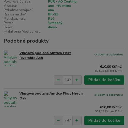
Povrchová úprava:
PUR - AO Coating
V-spára:
ano - 4V mikro
Podlahové vytápění:
ano
Reakce na oheň:
Bfl-S1
Protiskluznost:
R10
Povrch:
škrábaný
Dekor:
dřevo
Hlídat cenu / dostupnost
Podobné produkty
Vinylová podlaha Amtico First
skladem u dodavatele
Riverside Ash
610,00 Kč
/
m2
504,13 Kč
bez DPH
Přidat do košíku
Vinylová podlaha Amtico First Heron
skladem u dodavatele
Oak
610,00 Kč
/
m2
504,13 Kč
bez DPH
Přidat do košíku