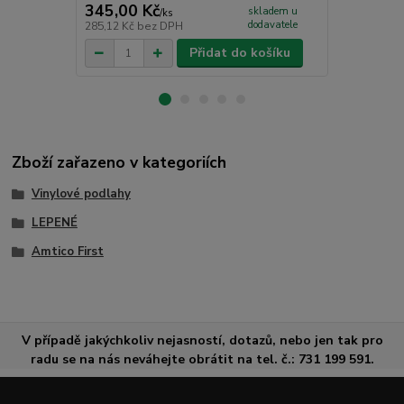
345,00 Kč
265,00 K
skladem u
/
ks
dodavatele
285,12 Kč
bez DPH
219,01 Kč
be
Přidat do košíku
Zboží zařazeno v kategoriích
Vinylové podlahy
LEPENÉ
Amtico First
V případě jakýchkoliv nejasností, dotazů, nebo jen tak pro
radu se na nás neváhejte obrátit na tel. č.: 731 199 591.