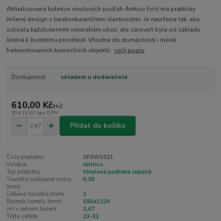
Aktualizovaná kolekce vinylových podlah Amtico First má prakticky
řešený design s bezkonkurenčními vlastnostmi. Je navržena tak, aby
odolala každodenním nástrahám okolí, ale zároveň byla od základu
šetrná k životnímu prostředí. Vhodná do domácnosti i méně
frekventovaných komerčních objektů.
celý popis
Dostupnost
skladem u dodavatele
610,00 Kč
/
m2
504,13 Kč
bez DPH
Přidat do košíku
Číslo produktu:
SF3W1021
Výrobce:
Amtico
Typ produktu:
Vinylová podlaha lepená
Tloušťka nášlapné vrstvy
0,30
(mm):
Celková tloušťka (mm):
2
Rozměr lamely (mm):
185x1220
m² v jednom balení:
2,47
Třída zátěže:
23-31