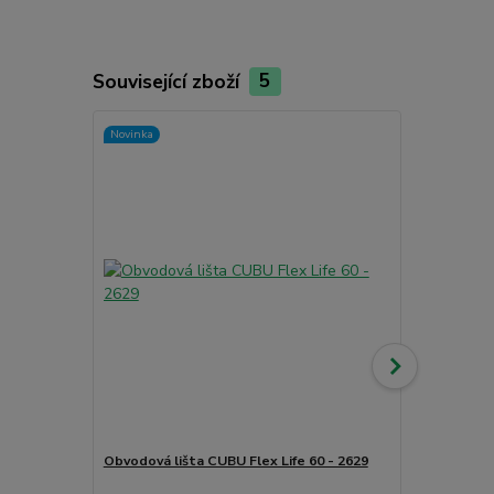
Související zboží
5
Novinka
Obvodová lišta CUBU Flex Life 60 - 2629
Čistící příp
CC - PU čist