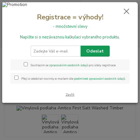
0
ks
+420 731 199 591
za
0,00 Kč
Registrace = výhody!
Menu
- množstevní slevy
Napište si o nezávaznou kalkulaci vybraného produktu.
Hledat
Odeslat
Úvod
Vinylové podlahy
Vinylová podlaha Amtico First Salt Washed
Timber
Souhlasím se
zpracováním osobních údajů
pro účely registrace.
Vinylová podlaha Amtico First
Přeji si odebírat novinky e-mailem dle
podmínek zpracování osobních údajů
.
Salt Washed Timber
Zavřít
Novinka