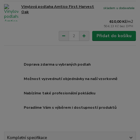
Vinylová podlaha Amtico First Harvest
skladem u dodavatele
Oak
610,00 Kč
/
m2
504,13 Kč
bez DPH
Přidat do košíku
Doprava zdarma u vybraných podlah
Možnost vyzvednutí objednávky na naší vzorkovně
Nabízíme také profesionální pokládku
Poradíme Vám s výběrem i dostupností produktů
Kompletní specifikace