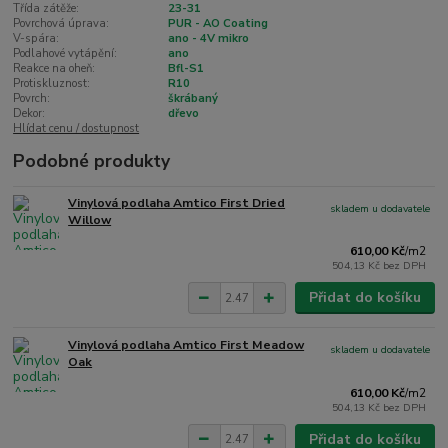
Třída zátěže:
23-31
Povrchová úprava:
PUR - AO Coating
V-spára:
ano - 4V mikro
Podlahové vytápění:
ano
Reakce na oheň:
Bfl-S1
Protiskluznost:
R10
Povrch:
škrábaný
Dekor:
dřevo
Hlídat cenu / dostupnost
Podobné produkty
Vinylová podlaha Amtico First Dried
skladem u dodavatele
Willow
610,00 Kč
/
m2
504,13 Kč
bez DPH
Přidat do košíku
Vinylová podlaha Amtico First Meadow
skladem u dodavatele
Oak
610,00 Kč
/
m2
504,13 Kč
bez DPH
Přidat do košíku