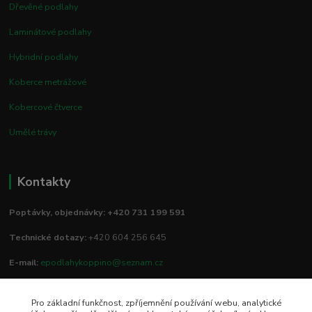
Dřevěné podlahy
Laminátové podlahy
Hybridní podlahy
Koberce metrážové
Kobercové čtverce
Umělé trávy
Kontakty
Poptávky, objednávky: +420 731 199 591
Technické dotazy:
+420 604 256 645
E-mail:
epodlahykoppino@seznam.cz
Pro základní funkčnost, zpříjemnění používání webu, analytické
Prodejna/vzorkovna: