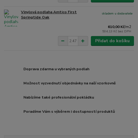
Vinylová podlaha Amtico First
skladem u dodavatele
Springtide Oak
610,00 Kč
/
m2
504,13 Kč
bez DPH
Přidat do košíku
Doprava zdarma u vybraných podlah
Možnost vyzvednutí objednávky na naší vzorkovně
Nabízíme také profesionální pokládku
Poradíme Vám s výběrem i dostupností produktů