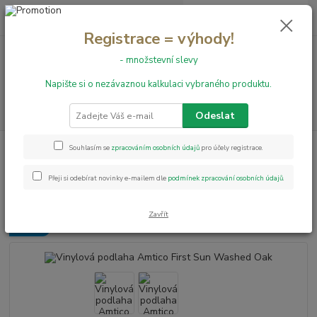
0
ks
+420 731 199 591
za
0,00 Kč
Registrace = výhody!
- množstevní slevy
Menu
Napište si o nezávaznou kalkulaci vybraného produktu.
Hledat
Odeslat
Úvod
Vinylové podlahy
Vinylová podlaha Amtico First Sun Washed Oak
Souhlasím se
zpracováním osobních údajů
pro účely registrace.
Vinylová podlaha Amtico First
Přeji si odebírat novinky e-mailem dle
podmínek zpracování osobních údajů
.
Sun Washed Oak
Zavřít
Novinka