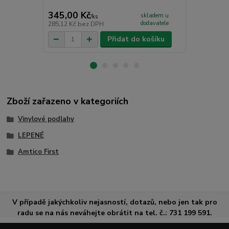
CC - PU čist
345,00 Kč
265,00 K
skladem u
/
ks
dodavatele
285,12 Kč
bez DPH
219,01 Kč
be
Přidat do košíku
Zboží zařazeno v kategoriích
Vinylové podlahy
LEPENÉ
Amtico First
V případě jakýchkoliv nejasností, dotazů, nebo jen tak pro
radu se na nás neváhejte obrátit na tel. č.: 731 199 591.