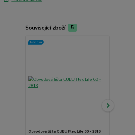
Související zboží
5
Novinka
Obvodová lišta CUBU Flex Life 60 - 2813
Čistící příp