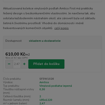
Aktualizovaná kolekce vinylových podlah Amtico First má prakticky
řešený design s bezkonkurenčními vlastnostmi. Je navržena tak, aby
odolala každodenním nástrahám okolí, ale zároveň byla od základu
šetrná k životnímu prostředí. Vhodná do domácnosti i méně
frekventovaných komerčních objektů.
celý popis
Dostupnost
skladem u dodavatele
610,00 Kč
/
m2
504,13 Kč
bez DPH
Přidat do košíku
Číslo produktu:
SF3W1026
Výrobce:
Amtico
Typ produktu:
Vinylová podlaha lepená
Tloušťka nášlapné vrstvy
0,30
(mm):
Celková tloušťka (mm):
2
Rozměr lamely (mm):
185x1220
m² v jednom balení:
2,47