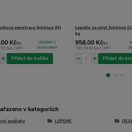
ožková penetrace Schönox KH
Lepidlo na vinyl Schönox Du
kg
,00 Kč
958,00 Kč
skladem u
s
/
ks
/
ks
dodavatele
d
5 Kč
bez DPH
791,74 Kč
bez DPH
Přidat do košíku
Přidat do ko
zařazeno v kategoriích
ové podlahy
LEPENÉ
DES