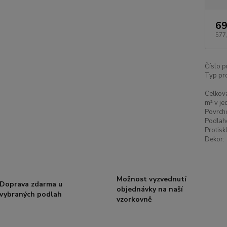
69
577
Číslo p
Typ pr
Celková
m² v je
Povrch
Podlah
Protisk
Dekor:
Možnost vyzvednutí
Doprava zdarma u
objednávky na naší
vybraných podlah
vzorkovně