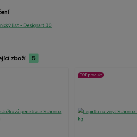
žení
ický list - Designart 30
jící zboží
5
TOP produkt