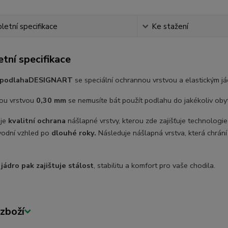
etní specifikace
Ke stažení
tní specifikace
 podlaha
DESIGNART
se speciální ochrannou vrstvou a elastickým j
ou vrstvou
0,30 mm
se nemusíte bát použít podlahu do jakékoliv obyt
 je
kvalitní ochrana
nášlapné vrstvy, kterou zde zajišťuje technologi
vodní vzhled po
dlouhé roky.
Následuje nášlapná vrstva, která chrání
 jádro pak zajištuje stálost
, stabilitu a komfort pro vaše chodila.
zboží