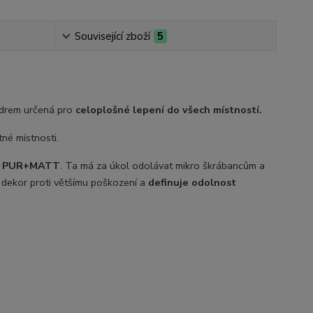
Související zboží
5
ádrem určená pro
celoplošné lepení do všech místností.
né místnosti.
e
PUR+MATT
. Ta má za úkol odolávat mikro škrábancům a
 dekor proti většímu poškození a
definuje odolnost