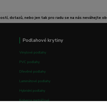
ostí, dotazů, nebo jen tak pro radu se na nás neváhejte obr
Podlahové krytiny
Vinylové podlahy
PVC podlahy
Dřevěné podlahy
Laminátové podlahy
Hybridní podlahy
Koberce metrážové