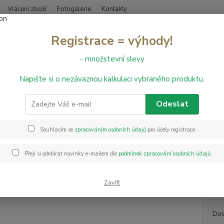
Vrácení zboží
Fotogalerie
Kontakty
Nevíte
Registrace = výhody!
Hledat
+420
- množstevní slevy
Napište si o nezávaznou kalkulaci vybraného produktu.
inylové podlahy
Vinylová podlaha DESIGNART 0,30 Baita Taupe
lová podlaha DESIGNART 0,30 B
Odeslat
Souhlasím se
zpracováním osobních údajů
pro účely registrace.
Vinylo
elasti
Přeji si odebírat novinky e-mailem dle
podmínek zpracování osobních údajů
.
S nášl
jakéko
vrstvy,
Zavřít
Dos