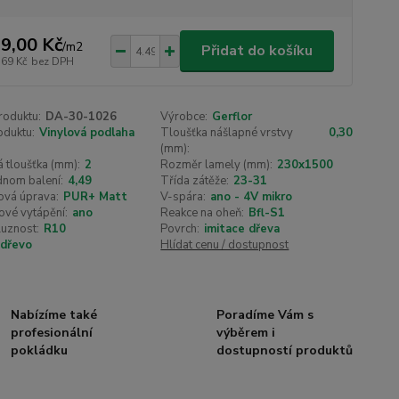
9,00 Kč
/
m2
Přidat do košíku
,69 Kč
bez DPH
roduktu:
DA-30-1026
Výrobce:
Gerflor
oduktu:
Vinylová podlaha
Tloušťka nášlapné vrstvy
0,30
(mm):
 tloušťka (mm):
2
Rozměr lamely (mm):
230x1500
dnom balení:
4,49
Třída zátěže:
23-31
ová úprava:
PUR+ Matt
V-spára:
ano - 4V mikro
ové vytápění:
ano
Reakce na oheň:
Bfl-S1
luznost:
R10
Povrch:
imitace dřeva
dřevo
Hlídat cenu / dostupnost
Nabízíme také
Poradíme Vám s
profesionální
výběrem i
pokládku
dostupností produktů