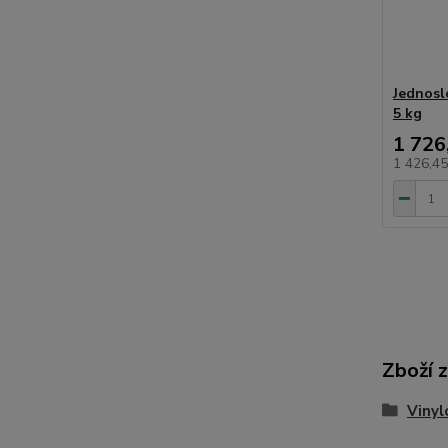
Jednosl
5 kg
1 726
1 426,4
Zboží 
Vinyl