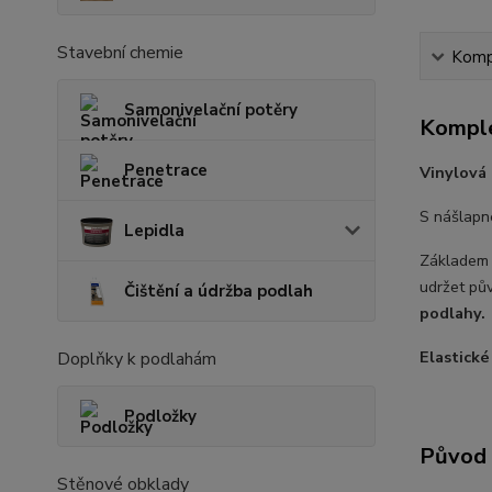
Stavební chemie
Kompl
Samonivelační potěry
Komple
Penetrace
Vinylová
S nášlapn
Lepidla
Základem
udržet pů
Čištění a údržba podlah
podlahy.
Elastické
Doplňky k podlahám
Podložky
Původ 
Stěnové obklady