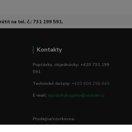
átit na tel. č.: 731 199 591.
Kontakty
Poptávky, objednávky: +420 731 199
591
Technické dotazy:
+420 604 256 645
E-mail:
epodlahykoppino@seznam.cz
Prodejna/vzorkovna:
Studio Podlah