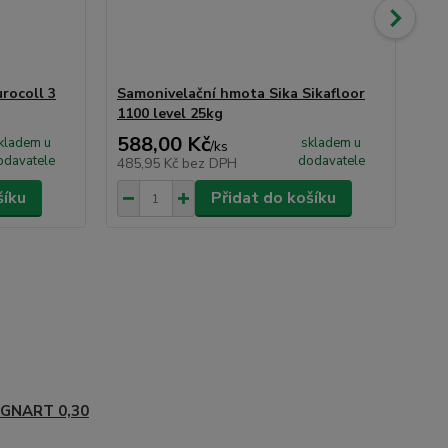
rocoll 3
Samonivelační hmota Sika Sikafloor
Čis
1100 level 25kg
Sch
588,00 Kč
26
kladem u
skladem u
/
ks
odavatele
dodavatele
485,95 Kč
bez DPH
21
šíku
Přidat do košíku
IGNART 0,30