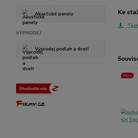
Ke sta
Akustické panely
Techn
VÝPRODEJ
Výprodej podlah a dveří
Souvise
Akce