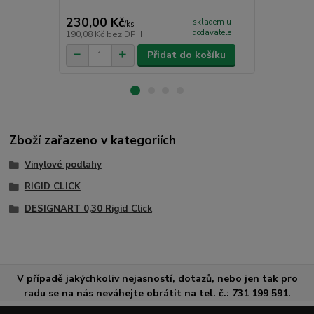
CC - PU čist
230,00 Kč
265,00 K
skladem u
/
ks
dodavatele
190,08 Kč
bez DPH
219,01 Kč
be
Přidat do košíku
Zboží zařazeno v kategoriích
Vinylové podlahy
RIGID CLICK
DESIGNART 0,30 Rigid Click
V případě jakýchkoliv nejasností, dotazů, nebo jen tak pro
radu se na nás neváhejte obrátit na tel. č.: 731 199 591.