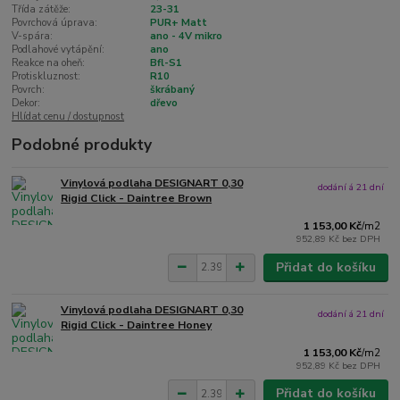
Třída zátěže:
23-31
Povrchová úprava:
PUR+ Matt
V-spára:
ano - 4V mikro
Podlahové vytápění:
ano
Reakce na oheň:
Bfl-S1
Protiskluznost:
R10
Povrch:
škrábaný
Dekor:
dřevo
Hlídat cenu / dostupnost
Podobné produkty
Vinylová podlaha DESIGNART 0,30
dodání á 21 dní
Rigid Click - Daintree Brown
1 153,00 Kč
/
m2
952,89 Kč
bez DPH
Přidat do košíku
Vinylová podlaha DESIGNART 0,30
dodání á 21 dní
Rigid Click - Daintree Honey
1 153,00 Kč
/
m2
952,89 Kč
bez DPH
Přidat do košíku