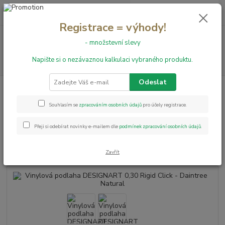
0
ks
+420 731 199 591
za
0,00 Kč
Registrace = výhody!
Menu
- množstevní slevy
Napište si o nezávaznou kalkulaci vybraného produktu.
Hledat
Odeslat
Úvod
Vinylové podlahy
Vinylová podlaha DESIGNART 0,30 Rigid Click -
Daintree Natural
Souhlasím se
zpracováním osobních údajů
pro účely registrace.
Vinylová podlaha DESIGNART
Přeji si odebírat novinky e-mailem dle
podmínek zpracování osobních údajů
.
0,30 Rigid Click - Daintree
Natural
Zavřít