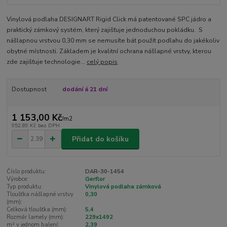
Vinylová podlaha DESIGNART Rigid Click má patentované SPC jádro a
praktický zámkový systém, který zajišťuje jednoduchou pokládku. S
nášlapnou vrstvou 0,30 mm se nemusíte bát použít podlahu do jakékoliv
obytné místnosti. Základem je kvalitní ochrana nášlapné vrstvy, kterou
zde zajišťuje technologie...
celý popis
Dostupnost
dodání á 21 dní
1 153,00 Kč
/
m2
952,89 Kč
bez DPH
Přidat do košíku
Číslo produktu:
DAR-30-1454
Výrobce:
Gerflor
Typ produktu:
Vinylová podlaha zámková
Tloušťka nášlapné vrstvy
0,30
(mm):
Celková tloušťka (mm):
5,4
Rozměr lamely (mm):
229x1492
m² v jednom balení:
2,39