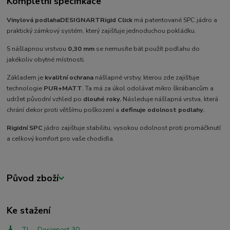
Kompletní specifikace
Vinylová podlaha
DESIGNART
Rigid Click
má patentované SPC jádro a
praktický zámkový systém, který zajišťuje jednoduchou pokládku.
S nášlapnou vrstvou
0,30 mm
se nemusíte bát použít podlahu do
jakékoliv obytné místnosti.
Základem je
kvalitní ochrana
nášlapné vrstvy, kterou zde zajišťuje
technologie
PUR+MATT
. Ta má za úkol odolávat mikro škrábancům a
udržet původní vzhled po
dlouhé roky.
Následuje nášlapná vrstva, která
chrání dekor proti většímu poškození a
definuje odolnost podlahy.
Rigidní SPC
jádro zajištuje stabilitu, vysokou odolnost proti promáčknutí
a celkový komfort pro vaše chodidla.
Původ zboží
Ke stažení
TL - Designart 30