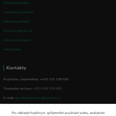
Dřevěné podlahy
Laminátové podlahy
Hybridní podlahy
Koberce metrážové
Kobercové čtverce
Umělé trávy
Kontakty
Poptávky, objednávky: +420 731 199 591
Technické dotazy:
+420 604 256 645
E-mail:
epodlahykoppino@seznam.cz
Pro základní funkčnost, zpříjemnění používání webu, analytické