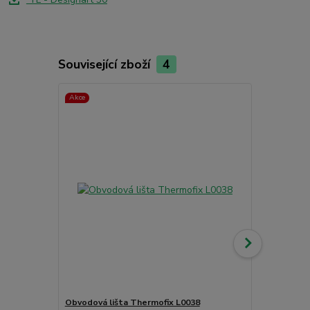
Související zboží
4
Akce
Obvodová lišta Thermofix L0038
Čistící příp