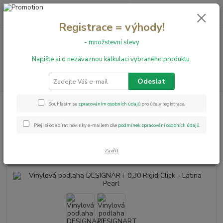
0
ks
+420 731 199 591
za
0,00 Kč
Registrace = výhody!
- množstevní slevy
Menu
Napište si o nezávaznou kalkulaci vybraného produktu.
Hledat
Odeslat
Úvod
Vinylové podlahy
Vinylová podlaha DESIGNART 0,30 Rigid Click -
Souhlasím se
zpracováním osobních údajů
pro účely registrace.
Latina Pearl
Přeji si odebírat novinky e-mailem dle
podmínek zpracování osobních údajů
.
Vinylová podlaha DESIGNART
0,30 Rigid Click - Latina Pearl
Zavřít