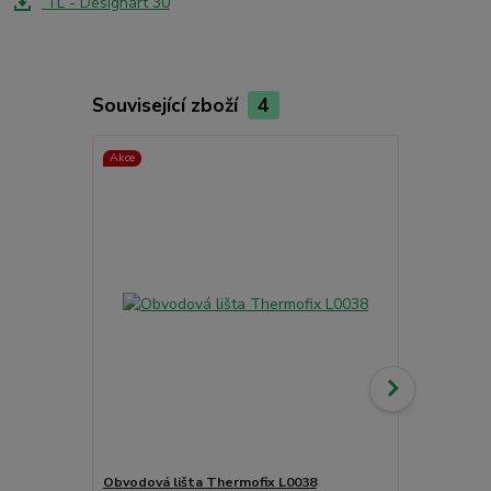
TL - Designart 30
Související zboží
4
Akce
Obvodová lišta Thermofix L0038
Čistící příp