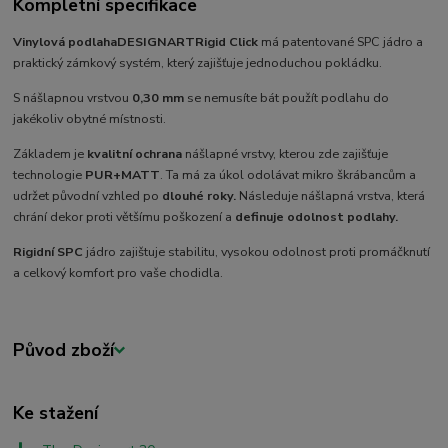
Kompletní specifikace
Vinylová podlaha
DESIGNART
Rigid Click
má patentované SPC jádro a
praktický zámkový systém, který zajišťuje jednoduchou pokládku.
S nášlapnou vrstvou
0,30 mm
se nemusíte bát použít podlahu do
jakékoliv obytné místnosti.
Základem je
kvalitní ochrana
nášlapné vrstvy, kterou zde zajišťuje
technologie
PUR+MATT
. Ta má za úkol odolávat mikro škrábancům a
udržet původní vzhled po
dlouhé roky.
Následuje nášlapná vrstva, která
chrání dekor proti většímu poškození a
definuje odolnost podlahy.
Rigidní SPC
jádro zajištuje stabilitu, vysokou odolnost proti promáčknutí
a celkový komfort pro vaše chodidla.
Původ zboží
Ke stažení