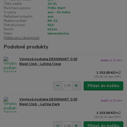
Třída zátěže:
23-31
Povrchová úprava:
PUR+ Matt
V-spára:
ano - 4V mikro
Podlahové vytápění:
ano
Reakce na oheň:
Bfl-S1
Protiskluznost:
R10
Povrch:
beton
Dekor:
kámen/beton
Hlídat cenu / dostupnost
Podobné produkty
Vinylová podlaha DESIGNART 0,30
dodání á 21 dní
Rigid Click - Latina Clear
1 153,00 Kč
/
m2
952,89 Kč
bez DPH
Přidat do košíku
Vinylová podlaha DESIGNART 0,30
dodání á 21 dní
Rigid Click - Latina Dark
1 153,00 Kč
/
m2
952,89 Kč
bez DPH
Přidat do košíku