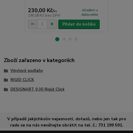
CC - PU čist
230,00 Kč
265,00 K
skladem u
/
ks
dodavatele
190,08 Kč
bez DPH
219,01 Kč
be
Přidat do košíku
Zboží zařazeno v kategoriích
Vinylové podlahy
RIGID CLICK
DESIGNART 0,30 Rigid Click
V případě jakýchkoliv nejasností, dotazů, nebo jen tak pro
radu se na nás neváhejte obrátit na tel. č.: 731 199 591.