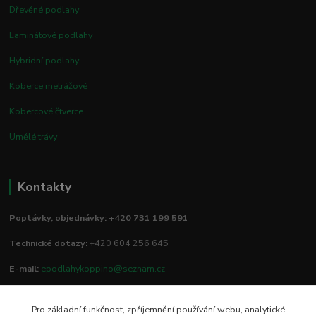
Dřevěné podlahy
Laminátové podlahy
Hybridní podlahy
Koberce metrážové
Kobercové čtverce
Umělé trávy
Kontakty
Poptávky, objednávky: +420 731 199 591
Technické dotazy:
+420 604 256 645
E-mail:
epodlahykoppino@seznam.cz
Pro základní funkčnost, zpříjemnění používání webu, analytické