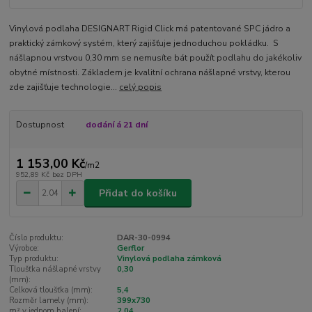
Vinylová podlaha DESIGNART Rigid Click má patentované SPC jádro a
praktický zámkový systém, který zajišťuje jednoduchou pokládku. S
nášlapnou vrstvou 0,30 mm se nemusíte bát použít podlahu do jakékoliv
obytné místnosti. Základem je kvalitní ochrana nášlapné vrstvy, kterou
zde zajišťuje technologie...
celý popis
Dostupnost
dodání á 21 dní
1 153,00 Kč
/
m2
952,89 Kč
bez DPH
Přidat do košíku
Číslo produktu:
DAR-30-0994
Výrobce:
Gerflor
Typ produktu:
Vinylová podlaha zámková
Tloušťka nášlapné vrstvy
0,30
(mm):
Celková tloušťka (mm):
5,4
Rozměr lamely (mm):
399x730
m² v jednom balení:
2,04