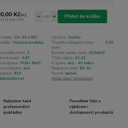
0,00 Kč
/
m2
Přidat do košíku
,31 Kč
bez DPH
roduktu:
DA-30-1453
Výrobce:
Gerflor
oduktu:
Vinylová podlaha
Tloušťka nášlapné vrstvy
0,30
(mm):
 tloušťka (mm):
2
Rozměr lamely (mm):
610x610
dnom balení:
4,83
Třída zátěže:
23-31
ová úprava:
PUR+ Matt
V-spára:
ano - 4V mikro
ové vytápění:
ano
Reakce na oheň:
Bfl-S1
luznost:
R10
Povrch:
beton
kámen/beton
Hlídat cenu / dostupnost
Nabízíme také
Poradíme Vám s
profesionální
výběrem i
pokládku
dostupností produktů