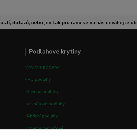
ostí, dotazů, nebo jen tak pro radu se na nás neváhejte obr
Podlahové krytiny
Vinylové podlahy
PVC podlahy
Dřevěné podlahy
Laminátové podlahy
Hybridní podlahy
Koberce metrážové