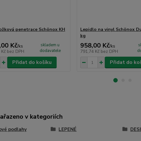
ožková penetrace Schönox KH
Lepidlo na vinyl Schönox Du
kg
,00 Kč
958,00 Kč
skladem u
s
/
ks
/
ks
dodavatele
d
5 Kč
bez DPH
791,74 Kč
bez DPH
Přidat do košíku
Přidat do ko
zařazeno v kategoriích
ové podlahy
LEPENÉ
DES