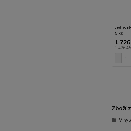
Jednosl
5 kg
1 726
1 426,4
Zboží 
Vinyl