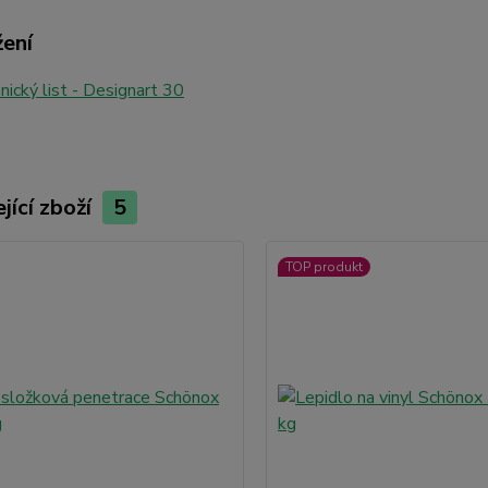
žení
ický list - Designart 30
jící zboží
5
TOP produkt