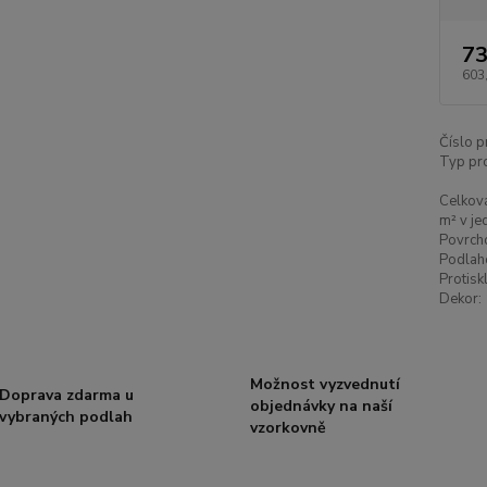
73
603
Číslo p
Typ pr
Celková
m² v je
Povrch
Podlah
Protisk
Dekor:
Možnost vyzvednutí
Doprava zdarma u
objednávky na naší
vybraných podlah
vzorkovně