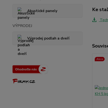
Ke sta
Akustické panely
Techn
VÝPRODEJ
Výprodej podlah a dveří
Souvise
Akce