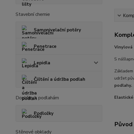
Stavební chemie
Kompl
Samonivelační potěry
Komple
Penetrace
Vinylová
S nášlapn
Lepidla
Základem
udržet pů
Čištění a údržba podlah
podlahy.
Elastické
Doplňky k podlahám
Podložky
Původ 
Stěnové obklady