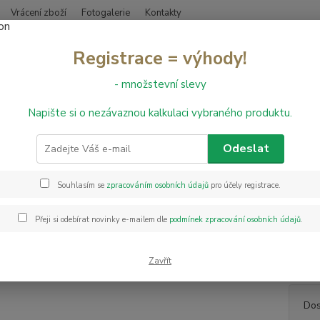
Vrácení zboží
Fotogalerie
Kontakty
Nevíte
Registrace = výhody!
Hledat
+420
- množstevní slevy
Napište si o nezávaznou kalkulaci vybraného produktu.
inylové podlahy
Vinylová podlaha DESIGNART 0,30 Tavla Dark
lová podlaha DESIGNART 0,30 T
Odeslat
Souhlasím se
zpracováním osobních údajů
pro účely registrace.
Vinylo
elasti
Přeji si odebírat novinky e-mailem dle
podmínek zpracování osobních údajů
.
S nášl
jakéko
vrstvy,
Zavřít
Dos