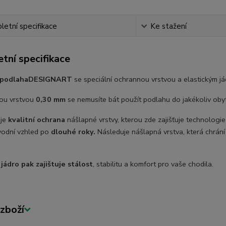
etní specifikace
Ke stažení
tní specifikace
 podlaha
DESIGNART
se speciální ochrannou vrstvou a elastickým j
ou vrstvou
0,30 mm
se nemusíte bát použít podlahu do jakékoliv obyt
 je
kvalitní ochrana
nášlapné vrstvy, kterou zde zajišťuje technologi
vodní vzhled po
dlouhé roky.
Následuje nášlapná vrstva, která chrání
 jádro pak zajištuje stálost
, stabilitu a komfort pro vaše chodila.
zboží