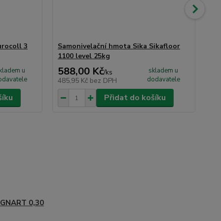
rocoll 3
Samonivelační hmota Sika Sikafloor
Čis
1100 level 25kg
Sch
588,00 Kč
26
kladem u
skladem u
/
ks
odavatele
dodavatele
485,95 Kč
bez DPH
21
šíku
Přidat do košíku
IGNART 0,30