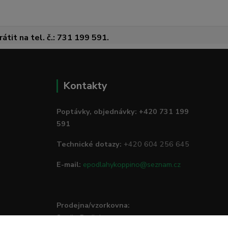
átit na tel. č.: 731 199 591.
Kontakty
Poptávky, objednávky: +420 731 199
591
Technické dotazy:
+420 604 256 645
E-mail:
epodlahykoppino@seznam.cz
Prodejna/vzorkovna:
Studio Podlah