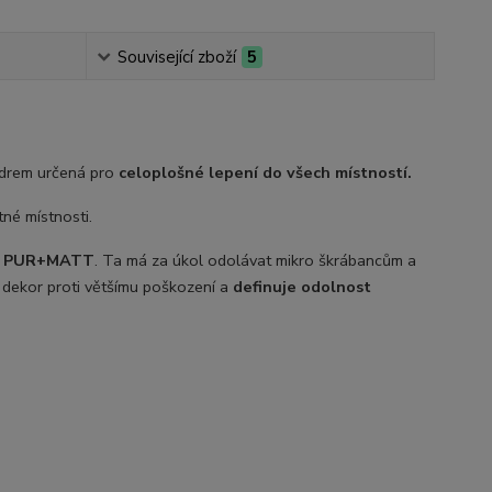
Související zboží
5
ádrem určená pro
celoplošné lepení do všech místností.
né místnosti.
e
PUR+MATT
. Ta má za úkol odolávat mikro škrábancům a
 dekor proti většímu poškození a
definuje odolnost