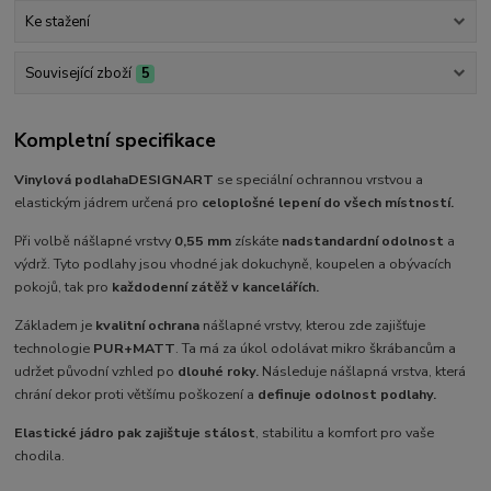
Ke stažení
Související zboží
5
Kompletní specifikace
Vinylová podlaha
DESIGNART
se speciální ochrannou vrstvou a
elastickým jádrem určená pro
celoplošné lepení do všech místností.
Při volbě nášlapné vrstvy
0,55 mm
získáte
nadstandardní odolnost
a
výdrž. Tyto podlahy jsou vhodné jak do
kuchyně, koupelen a obývacích
pokojů, tak pro
každodenní zátěž v kancelářích.
Základem je
kvalitní ochrana
nášlapné vrstvy, kterou zde zajišťuje
technologie
PUR+MATT
. Ta má za úkol odolávat mikro škrábancům a
udržet původní vzhled po
dlouhé roky.
Následuje nášlapná vrstva, která
chrání dekor proti většímu poškození a
definuje odolnost podlahy.
Elastické jádro pak zajištuje stálost
, stabilitu a komfort pro vaše
chodila.