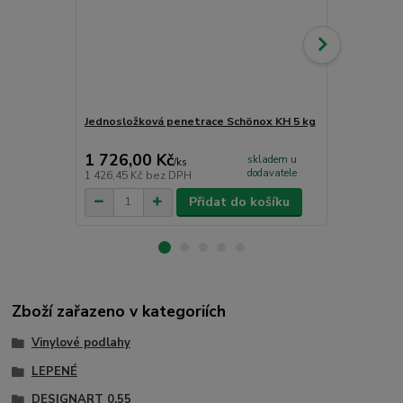
Jednosložková penetrace Schönox KH 5 kg
Lepidlo na v
1 726,00 Kč
958,00 K
skladem u
/
ks
dodavatele
1 426,45 Kč
bez DPH
791,74 Kč
be
Přidat do košíku
Zboží zařazeno v kategoriích
Vinylové podlahy
LEPENÉ
DESIGNART 0,55