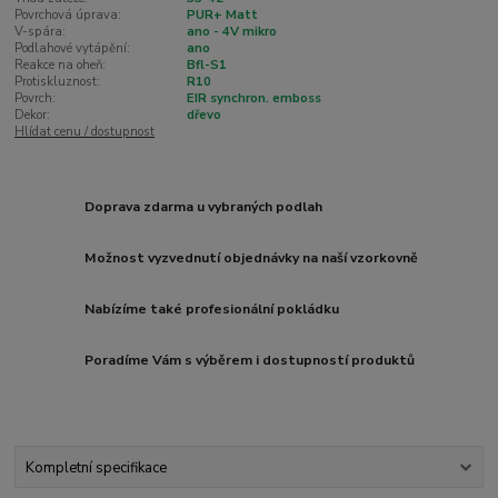
Povrchová úprava:
PUR+ Matt
V-spára:
ano - 4V mikro
Podlahové vytápění:
ano
Reakce na oheň:
Bfl-S1
Protiskluznost:
R10
Povrch:
EIR synchron. emboss
Dekor:
dřevo
Hlídat cenu / dostupnost
Doprava zdarma u vybraných podlah
Možnost vyzvednutí objednávky na naší vzorkovně
Nabízíme také profesionální pokládku
Poradíme Vám s výběrem i dostupností produktů
Kompletní specifikace