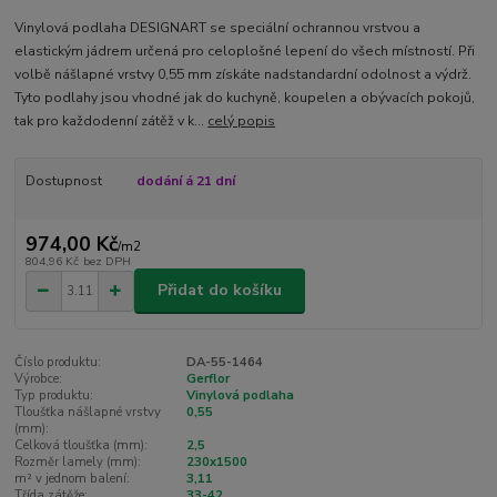
Vinylová podlaha DESIGNART se speciální ochrannou vrstvou a
elastickým jádrem určená pro celoplošné lepení do všech místností. Při
volbě nášlapné vrstvy 0,55 mm získáte nadstandardní odolnost a výdrž.
Tyto podlahy jsou vhodné jak do kuchyně, koupelen a obývacích pokojů,
tak pro každodenní zátěž v k...
celý popis
Dostupnost
dodání á 21 dní
974,00 Kč
/
m2
804,96 Kč
bez DPH
Přidat do košíku
Číslo produktu:
DA-55-1464
Výrobce:
Gerflor
Typ produktu:
Vinylová podlaha
Tloušťka nášlapné vrstvy
0,55
(mm):
Celková tloušťka (mm):
2,5
Rozměr lamely (mm):
230x1500
m² v jednom balení:
3,11
Třída zátěže:
33-42