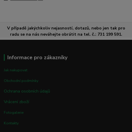
V případě jakýchkoliv nejasností, dotazů, nebo jen tak pro
radu se na nás neváhejte obrátit na tel. č.: 731 199 591.
Informace pro zákazníky
Jak nakupovat
Obchodní podmínky
Ochrana osobních údajů
Vrácení zboží
Fotogalerie
Kontakty