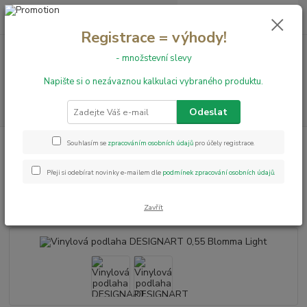
0
ks
+420 731 199 591
za
0,00 Kč
Registrace = výhody!
- množstevní slevy
Menu
Napište si o nezávaznou kalkulaci vybraného produktu.
Hledat
Odeslat
Úvod
Vinylové podlahy
Vinylová podlaha DESIGNART 0,55 Blomma
Souhlasím se
zpracováním osobních údajů
pro účely registrace.
Light
Přeji si odebírat novinky e-mailem dle
podmínek zpracování osobních údajů
.
Vinylová podlaha DESIGNART
0,55 Blomma Light
Zavřít