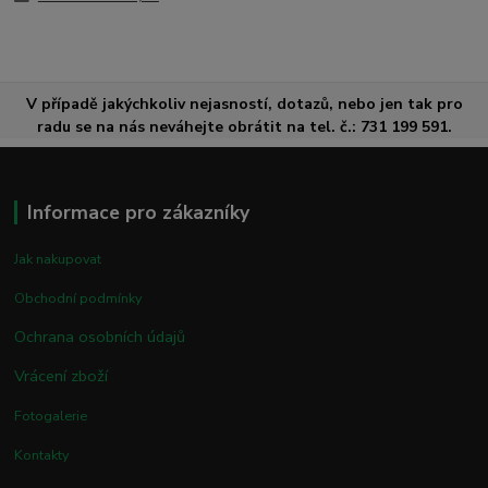
V případě jakýchkoliv nejasností, dotazů, nebo jen tak pro
radu se na nás neváhejte obrátit na tel. č.: 731 199 591.
Informace pro zákazníky
Jak nakupovat
Obchodní podmínky
Ochrana osobních údajů
Vrácení zboží
Fotogalerie
Kontakty