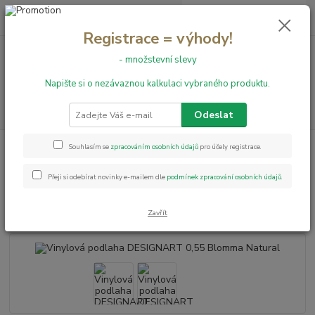
0
ks
+420 731 199 591
za
0,00 Kč
Registrace = výhody!
- množstevní slevy
Menu
Napište si o nezávaznou kalkulaci vybraného produktu.
Hledat
Odeslat
Úvod
Vinylové podlahy
Vinylová podlaha DESIGNART 0,55 Blomma
Souhlasím se
zpracováním osobních údajů
pro účely registrace.
Natural
Přeji si odebírat novinky e-mailem dle
podmínek zpracování osobních údajů
.
Vinylová podlaha DESIGNART
0,55 Blomma Natural
Zavřít