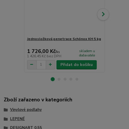
Jednosložková penetrace Schönox KH 5 kg
Lepidlo na v
1 726,00 Kč
958,00 K
skladem u
/
ks
dodavatele
1 426,45 Kč
bez DPH
791,74 Kč
be
Přidat do košíku
Zboží zařazeno v kategoriích
Vinylové podlahy
LEPENÉ
DESIGNART 0,55