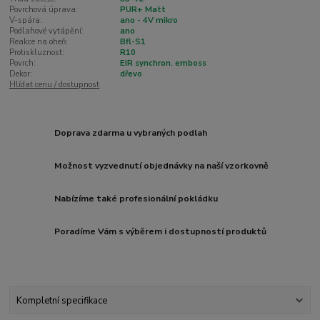
Povrchová úprava:
PUR+ Matt
V-spára:
ano - 4V mikro
Podlahové vytápění:
ano
Reakce na oheň:
Bfl-S1
Protiskluznost:
R10
Povrch:
EIR synchron. emboss
Dekor:
dřevo
Hlídat cenu / dostupnost
Doprava zdarma u vybraných podlah
Možnost vyzvednutí objednávky na naší vzorkovně
Nabízíme také profesionální pokládku
Poradíme Vám s výběrem i dostupností produktů
Kompletní specifikace