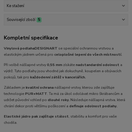
Ke stažení
Související zboží
5
Kompletní specifikace
Vinylová podlaha
DESIGNART
se speciální ochrannou vrstvou a
elastickým jádrem určená pro
celoplošné lepení do všech místností.
Při volbě nášlapné vrstvy
0,55 mm
získáte
nadstandardní odolnost
a
výdrž. Tyto podlahy jsou vhodné jak do
kuchyně, koupelen a obývacích
pokojů, tak pro
každodenní zátěž v kancelářích.
Základem je
kvalitní ochrana
nášlapné vrstvy, kterou zde zajišťuje
technologie
PUR+MATT
. Ta má za úkol odolávat mikro škrábancům a
udržet původní vzhled po
dlouhé roky.
Následuje nášlapná vrstva, která
chrání dekor proti většímu poškození a
definuje odolnost podlahy.
Elastické jádro pak zajištuje stálost
, stabilitu a komfort pro vaše
chodila.