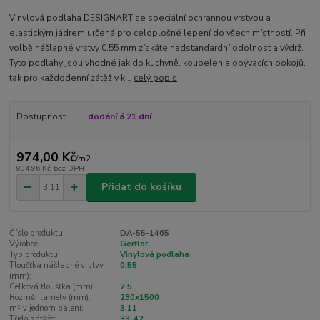
Vinylová podlaha DESIGNART se speciální ochrannou vrstvou a
elastickým jádrem určená pro celoplošné lepení do všech místností. Při
volbě nášlapné vrstvy 0,55 mm získáte nadstandardní odolnost a výdrž.
Tyto podlahy jsou vhodné jak do kuchyně, koupelen a obývacích pokojů,
tak pro každodenní zátěž v k...
celý popis
Dostupnost
dodání á 21 dní
974,00 Kč
/
m2
804,96 Kč
bez DPH
Přidat do košíku
Číslo produktu:
DA-55-1465
Výrobce:
Gerflor
Typ produktu:
Vinylová podlaha
Tloušťka nášlapné vrstvy
0,55
(mm):
Celková tloušťka (mm):
2,5
Rozměr lamely (mm):
230x1500
m² v jednom balení:
3,11
Třída zátěže:
33-42