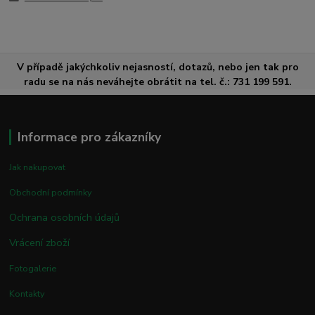
V případě jakýchkoliv nejasností, dotazů, nebo jen tak pro
radu se na nás neváhejte obrátit na tel. č.: 731 199 591.
Informace pro zákazníky
Jak nakupovat
Obchodní podmínky
Ochrana osobních údajů
Vrácení zboží
Fotogalerie
Kontakty