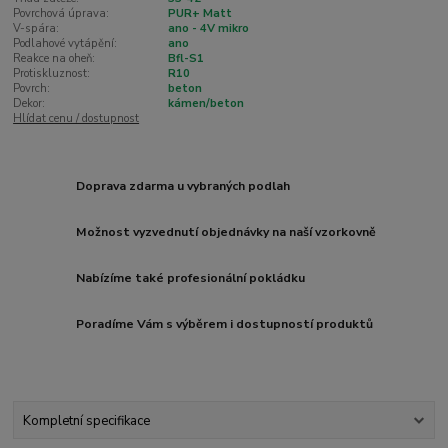
Povrchová úprava:
PUR+ Matt
V-spára:
ano - 4V mikro
Podlahové vytápění:
ano
Reakce na oheň:
Bfl-S1
Protiskluznost:
R10
Povrch:
beton
Dekor:
kámen/beton
Hlídat cenu / dostupnost
Doprava zdarma u vybraných podlah
Možnost vyzvednutí objednávky na naší vzorkovně
Nabízíme také profesionální pokládku
Poradíme Vám s výběrem i dostupností produktů
Kompletní specifikace