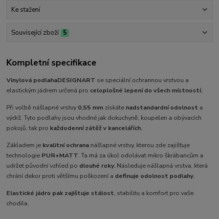
Ke stažení
Související zboží
5
Kompletní specifikace
Vinylová podlaha
DESIGNART
se speciální ochrannou vrstvou a
elastickým jádrem určená pro
celoplošné lepení do všech místností.
Při volbě nášlapné vrstvy
0,55 mm
získáte
nadstandardní odolnost
a
výdrž. Tyto podlahy jsou vhodné jak do
kuchyně, koupelen a obývacích
pokojů, tak pro
každodenní zátěž v kancelářích.
Základem je
kvalitní ochrana
nášlapné vrstvy, kterou zde zajišťuje
technologie
PUR+MATT
. Ta má za úkol odolávat mikro škrábancům a
udržet původní vzhled po
dlouhé roky.
Následuje nášlapná vrstva, která
chrání dekor proti většímu poškození a
definuje odolnost podlahy.
Elastické jádro pak zajištuje stálost
, stabilitu a komfort pro vaše
chodila.