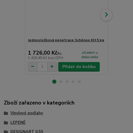
Jednosložková penetrace Schönox KH 5 kg
Lepidlo na v
1 726,00 Kč
958,00 K
skladem u
/
ks
dodavatele
1 426,45 Kč
bez DPH
791,74 Kč
be
Přidat do košíku
Zboží zařazeno v kategoriích
Vinylové podlahy
LEPENÉ
DESIGNART 0,55