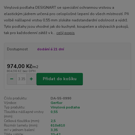
Vinylová podlaha DESIGNART se speciální ochrannou vrstvou a
elastickým jádrem určená pro celoplošné lepení do všech místností. Při
volbě nášlapné vrstvy 0,55 mm získáte nadstandardní odolnost a výdrž.
Tyto podlahy jsou vhodné jak do kuchyně, koupelen a obývacích pokojů,
tak pro každodenní zátěž v k...
celý popis
Dostupnost
dodání á 21 dní
974,00 Kč
/
m2
804,96 Kč
bez DPH
Přidat do košíku
Číslo produktu:
DA-55-0990
Výrobce:
Gerflor
Typ produktu:
Vinylová podlaha
Tloušťka nášlapné vrstvy
0,55
(mm):
Celková tloušťka (mm):
2,5
Rozměr lamely (mm):
610x610
m² v jednom balení:
3,35
Třída zátěže:
33-42