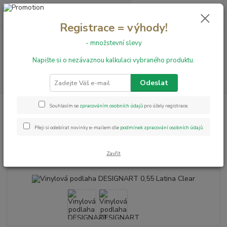
0
ks
+420 731 199 591
za
0,00 Kč
Registrace = výhody!
- množstevní slevy
Menu
Napište si o nezávaznou kalkulaci vybraného produktu.
Hledat
Odeslat
Úvod
Vinylové podlahy
Vinylová podlaha DESIGNART 0,55 Latina
Souhlasím se
zpracováním osobních údajů
pro účely registrace.
Clear
Přeji si odebírat novinky e-mailem dle
podmínek zpracování osobních údajů
.
Vinylová podlaha DESIGNART
0,55 Latina Clear
Zavřít