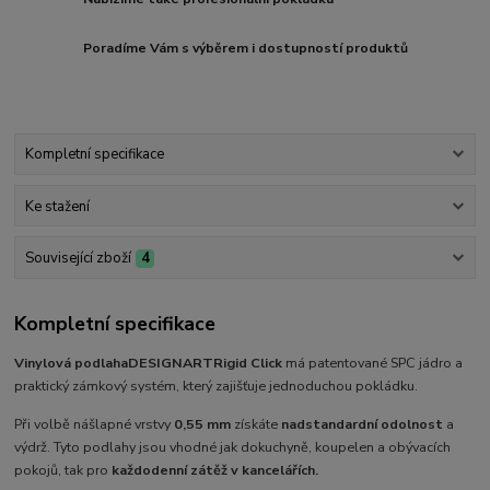
Poradíme Vám s výběrem i dostupností produktů
Kompletní specifikace
Ke stažení
Související zboží
4
Kompletní specifikace
Vinylová podlaha
DESIGNART
Rigid Click
má patentované SPC jádro a
praktický zámkový systém, který zajišťuje jednoduchou pokládku.
Při volbě nášlapné vrstvy
0,55 mm
získáte
nadstandardní odolnost
a
výdrž. Tyto podlahy jsou vhodné jak dokuchyně, koupelen a obývacích
pokojů, tak pro
každodenní zátěž v kancelářích.