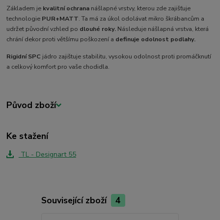
Základem je
kvalitní ochrana
nášlapné vrstvy, kterou zde zajišťuje
technologie
PUR+MATT
. Ta má za úkol odolávat mikro škrábancům a
udržet původní vzhled po
dlouhé roky.
Následuje nášlapná vrstva, která
chrání dekor proti většímu poškození a
definuje odolnost podlahy.
Rigidní SPC
jádro zajištuje stabilitu, vysokou odolnost proti promáčknutí
a celkový komfort pro vaše chodidla.
Původ zboží
Ke stažení
TL - Designart 55
Související zboží
4