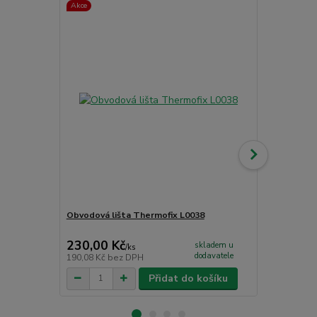
Akce
Obvodová lišta Thermofix L0038
Čistící příp
CC - PU čist
230,00 Kč
265,00 K
skladem u
/
ks
dodavatele
190,08 Kč
bez DPH
219,01 Kč
be
Přidat do košíku