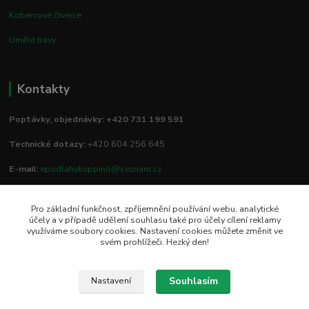
Kobercové čtverce
Umělé trávy
Kontakty
Poptávky, objednávky: +420 731 199 591
Technické dotazy:
+420 604 256 645
E-mail:
epodlahykoppino@seznam.cz
Pro základní funkčnost, zpříjemnění používání webu, analytické
Prodejna/vzorkovna:
účely a v případě udělení souhlasu také pro účely cílení reklamy
využíváme soubory cookies. Nastavení cookies můžete změnit ve
Studio Podlah
svém prohlížeči. Hezký den!
Mírové náměstí 16/15
74801 Hlučín
Souhlasím
Nastavení