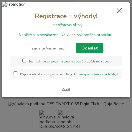
0
ks
+420 731 199 591
za
0,00 Kč
Registrace = výhody!
- množstevní slevy
Menu
Napište si o nezávaznou kalkulaci vybraného produktu.
Hledat
Odeslat
Úvod
Vinylové podlahy
Vinylová podlaha DESIGNART 0,55 Rigid Click -
Souhlasím se
zpracováním osobních údajů
pro účely registrace.
Qaja Beige
Přeji si odebírat novinky e-mailem dle
podmínek zpracování osobních údajů
.
Vinylová podlaha DESIGNART
0,55 Rigid Click - Qaja Beige
Zavřít