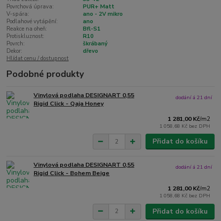
Povrchová úprava:
PUR+ Matt
V-spára:
ano - 2V mikro
Podlahové vytápění:
ano
Reakce na oheň:
Bfl-S1
Protiskluznost:
R10
Povrch:
škrábaný
Dekor:
dřevo
Hlídat cenu / dostupnost
Podobné produkty
Vinylová podlaha DESIGNART 0,55
dodání á 21 dní
Rigid Click - Qaja Honey
1 281,00 Kč
/
m2
1 058,68 Kč
bez DPH
Přidat do košíku
Vinylová podlaha DESIGNART 0,55
dodání á 21 dní
Rigid Click - Bohem Beige
1 281,00 Kč
/
m2
1 058,68 Kč
bez DPH
Přidat do košíku