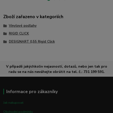
Zboží zařazeno v kategoriích
Vinylové podlahy
RIGID CLICK
DESIGNART 0,55 Rigid Click
V případě jakýchkoliv nejasností, dotazů, nebo jen tak pro
radu se na nás neváhejte obrátit na tel. č.: 731 199 591.
Informace pro zákazníky
Jak nakupovat
Obchodní podmínky