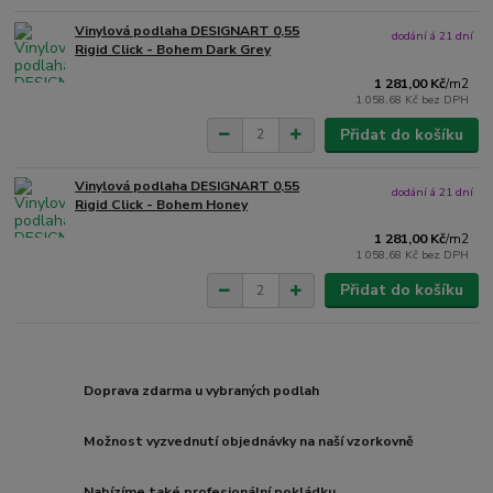
Vinylová podlaha DESIGNART 0,55
dodání á 21 dní
Rigid Click - Bohem Dark Grey
1 281,00 Kč
/
m2
1 058,68 Kč
bez DPH
Přidat do košíku
Vinylová podlaha DESIGNART 0,55
dodání á 21 dní
Rigid Click - Bohem Honey
1 281,00 Kč
/
m2
1 058,68 Kč
bez DPH
Přidat do košíku
Doprava zdarma u vybraných podlah
Možnost vyzvednutí objednávky na naší vzorkovně
Nabízíme také profesionální pokládku