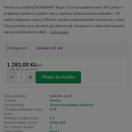
Vinylová podlaha DESIGNART Rigid Click má patentované SPC jádro a
praktický zámkový systém, který zajišťuje jednoduchou pokládku. Při
volbě nášlapné vrstvy 0,55 mm získáte nadstandardní odolnost a výdrž.
Tyto podlahy jsou vhodné jak dokuchyně, koupelen a obývacích pokojů,
tak pro každodenní zátěž ...
celý popis
Dostupnost
dodání á 21 dní
1 281,00 Kč
/
m2
1 058,68 Kč
bez DPH
Přidat do košíku
Číslo produktu:
DAR-55-1473
Výrobce:
Gerflor
Typ produktu:
Vinylová podlaha zámková
Tloušťka nášlapné vrstvy
0,55
(mm):
Celková tloušťka (mm):
5,7
Rozměr lamely (mm):
229x1250
m² v jednom balení:
2
Třída zátěže:
33-42