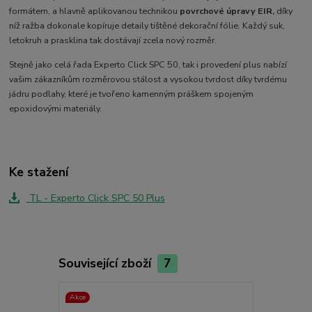
formátem, a hlavně aplikovanou technikou
povrchové úpravy EIR,
díky
níž ražba dokonale kopíruje detaily tištěné dekorační fólie. Každý suk,
letokruh a prasklina tak dostávají zcela nový rozměr.
Stejně jako celá řada Experto Click SPC 50, tak i provedení plus nabízí
vašim zákazníkům rozměrovou stálost a vysokou tvrdost díky tvrdému
jádru podlahy, které je tvořeno kamenným práškem spojeným
epoxidovými materiály.
Ke stažení
TL - Experto Click SPC 50 Plus
Související zboží
7
Akce