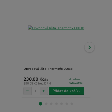
Obvodová lišta Thermofix L0038
Čistící příp
CC - PU čist
230,00 Kč
265,00 K
skladem u
/
ks
dodavatele
190,08 Kč
bez DPH
219,01 Kč
be
Přidat do košíku