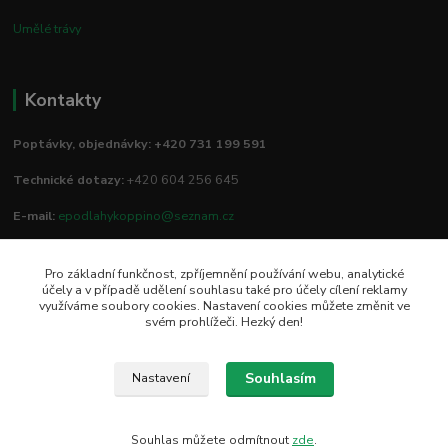
Umělé trávy
Kontakty
Poptávky, objednávky: +420 731 199 591
Technické dotazy:
+420 604 256 645
E-mail:
epodlahykoppino@seznam.cz
Pro základní funkčnost, zpříjemnění používání webu, analytické
Prodejna/vzorkovna:
účely a v případě udělení souhlasu také pro účely cílení reklamy
využíváme soubory cookies. Nastavení cookies můžete změnit ve
Studio Podlah
svém prohlížeči. Hezký den!
Mírové náměstí 16/15
74801 Hlučín
Souhlasím
Nastavení
Souhlas můžete odmítnout
zde
.