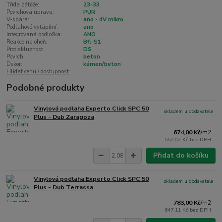
Třída zátěže:
23-33
Povrchová úprava:
PUR
V-spára:
ano - 4V mikro
Podlahové vytápění:
ano
Integrovaná podložka:
ANO
Reakce na oheň:
Bfl-S1
Protiskluznost:
DS
Povrch:
beton
Dekor:
kámen/beton
Hlídat cenu / dostupnost
Podobné produkty
Vinylová podlaha Experto Click SPC 50
skladem u dodavatele
Plus - Dub Zaragoza
674,00 Kč
/
m2
557,02 Kč
bez DPH
Přidat do košíku
Vinylová podlaha Experto Click SPC 50
skladem u dodavatele
Plus - Dub Terrassa
783,00 Kč
/
m2
647,11 Kč
bez DPH