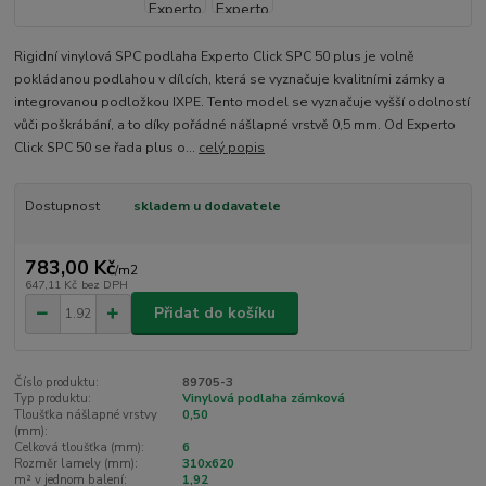
Rigidní vinylová SPC podlaha Experto Click SPC 50 plus je volně
pokládanou podlahou v dílcích, která se vyznačuje kvalitními zámky a
integrovanou podložkou IXPE. Tento model se vyznačuje vyšší odolností
vůči poškrábání, a to díky pořádné nášlapné vrstvě 0,5 mm. Od Experto
Click SPC 50 se řada plus o...
celý popis
Dostupnost
skladem u dodavatele
783,00 Kč
/
m2
647,11 Kč
bez DPH
Přidat do košíku
Číslo produktu:
89705-3
Typ produktu:
Vinylová podlaha zámková
Tloušťka nášlapné vrstvy
0,50
(mm):
Celková tloušťka (mm):
6
Rozměr lamely (mm):
310x620
m² v jednom balení:
1,92