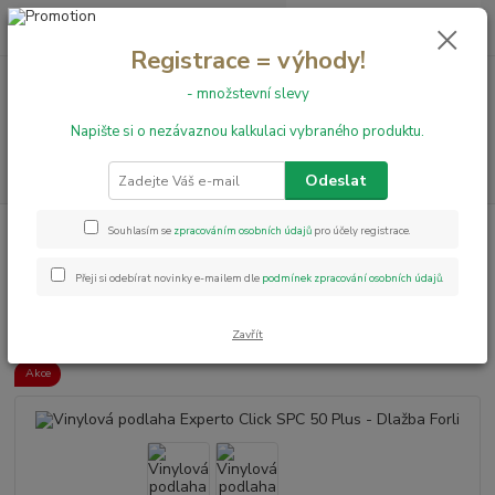
0
ks
+420 731 199 591
za
0,00 Kč
Registrace = výhody!
- množstevní slevy
Menu
Napište si o nezávaznou kalkulaci vybraného produktu.
Hledat
Odeslat
Úvod
Vinylové podlahy
Vinylová podlaha Experto Click SPC 50 Plus -
Souhlasím se
zpracováním osobních údajů
pro účely registrace.
Dlažba Forli
Přeji si odebírat novinky e-mailem dle
podmínek zpracování osobních údajů
.
Vinylová podlaha Experto Click
SPC 50 Plus - Dlažba Forli
Zavřít
Akce