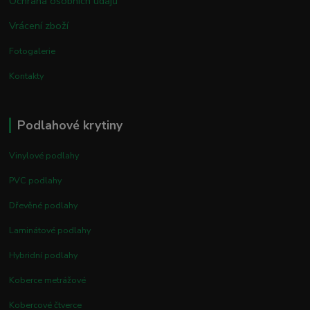
Ochrana osobních údajů
Vrácení zboží
Fotogalerie
Kontakty
Podlahové krytiny
Vinylové podlahy
PVC podlahy
Dřevěné podlahy
Laminátové podlahy
Hybridní podlahy
Koberce metrážové
Kobercové čtverce