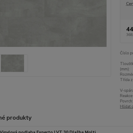
Cen
44
368
Číslo p
Tloušťk
(mm):
Rozměr
Třída z
V-spár
Reakce 
Povrch:
Hlídat 
é produkty
Vinylová podlaha Experto LVT 30 Dlažba Molti