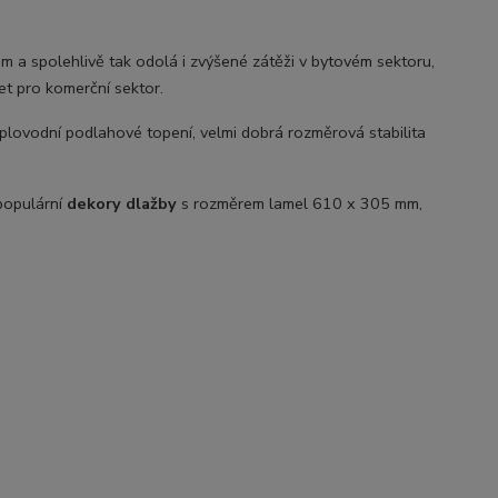
 a spolehlivě tak odolá i zvýšené zátěži v bytovém sektoru,
et pro komerční sektor.
eplovodní podlahové topení, velmi dobrá rozměrová stabilita
 populární
dekory dlažby
s rozměrem lamel 610 x 305 mm,