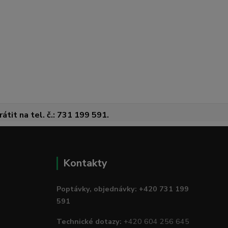
átit na tel. č.: 731 199 591.
Kontakty
Poptávky, objednávky: +420 731 199
591
Technické dotazy:
+420 604 256 645