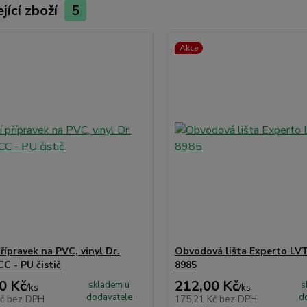
jící zboží
5
Akce
přípravek na PVC, vinyl Dr.
Obvodová lišta Experto LVT
C - PU čistič
8985
0 Kč
212,00 Kč
skladem u
s
/
ks
/
ks
dodavatele
d
Kč
bez DPH
175,21 Kč
bez DPH