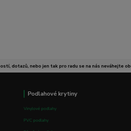
ostí, dotazů, nebo jen tak pro radu se na nás neváhejte obr
Podlahové krytiny
Vinylové podlahy
PVC podlahy