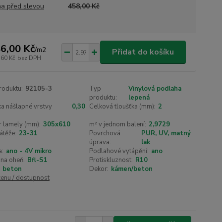
a před slevou
458,00 Kč
6,00 Kč
/
m2
Přidat do košíku
,60 Kč
bez DPH
roduktu:
92105-3
Typ
Vinylová podlaha
produktu:
lepená
a nášlapné vrstvy
0,30
Celková tloušťka (mm):
2
 lamely (mm):
305x610
m² v jednom balení:
2,9729
átěže:
23-31
Povrchová
PUR, UV, matný
úprava:
lak
a:
ano - 4V mikro
Podlahové vytápění:
ano
na oheň:
Bfl-S1
Protiskluznost:
R10
beton
Dekor:
kámen/beton
cenu / dostupnost