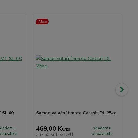
Akce
TO
Ak
 SL 60
Samonivelační hmota Ceresit DL 25kg
Mu
15
469,00 Kč
3 
kladem u
skladem u
/
ks
odavatele
dodavatele
387,60 Kč
bez DPH
2 6