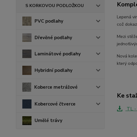
Komple
S KORKOVOU PODLOŽKOU
Lepená vi
PVC podlahy
což dokazu
Mezi stěže
Dřevěné podlahy
jednotlivý
Laminátové podlahy
Nová kole
který odp
Hybridní podlahy
Koberce metrážové
Ke sta
Kobercové čtverce
TL -
Umělé trávy