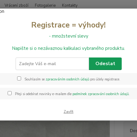
Vrácení zboží
Fotogalerie
Kontakty
Nevíte
Registrace = výhody!
Hledat
+420
- množstevní slevy
Napište si o nezávaznou kalkulaci vybraného produktu.
inylové podlahy
LEPENÉ
Vinylová podlaha Experto LVT 30 Dlažba
lová podlaha Experto LVT 30 Dl
Odeslat
Souhlasím se
zpracováním osobních údajů
pro účely registrace.
Akce
Lepená
vrstvo
Přeji si odebírat novinky e-mailem dle
podmínek zpracování osobních údajů
.
sektoru
let pro
vám Ex
Zavřít
Dos