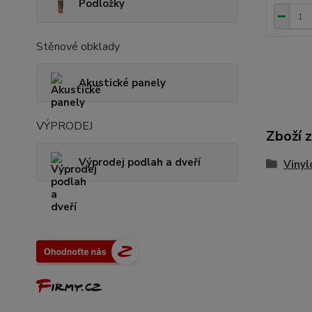
Podložky
Stěnové obklady
Akustické panely
VÝPRODEJ
Zboží 
Výprodej podlah a dveří
Vinyl