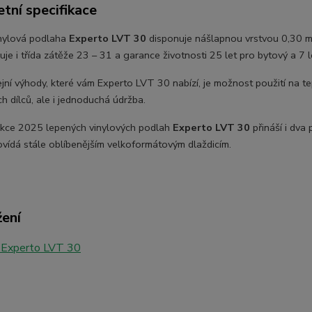
tní specifikace
nylová podlaha
Experto LVT 30
disponuje nášlapnou vrstvou 0,30 mm
je i třída zátěže 23 – 31 a garance životnosti 25 let pro bytový a 7 l
jní výhody, které vám Experto LVT 30 nabízí, je možnost použití na t
ch dílců, ale i jednoduchá údržba.
kce 2025 lepených vinylových podlah
Experto LVT 30
přináší i dva
ovídá stále oblíbenějším velkoformátovým dlaždicím.
žení
 Experto LVT 30