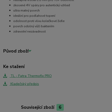
zkosené 4V spáry pro autentický vzhled
ultra matný povrch
ideální pro podlahové topení
odolnost proti vlivu kolečkové židle
povrch odolný vůči bakteriím
zdravotní nezávadnost
Původ zboží
Ke stažení
TL - Fatra Thermofix PRO
Kladečský předpis
Související zboží
6