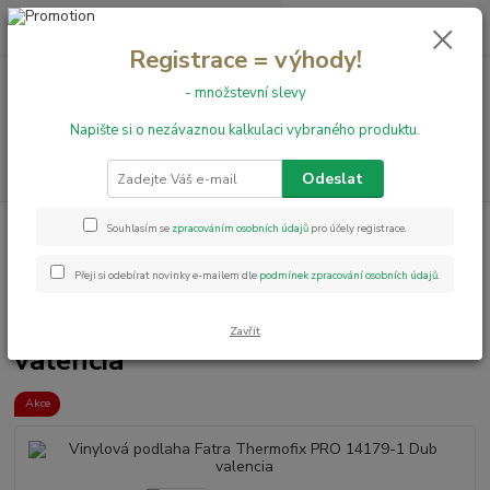
0
ks
+420 731 199 591
za
0,00 Kč
Registrace = výhody!
- množstevní slevy
Menu
Napište si o nezávaznou kalkulaci vybraného produktu.
Hledat
Odeslat
Úvod
Vinylové podlahy
LEPENÉ
Thermofix PRO
Vinylová
Souhlasím se
zpracováním osobních údajů
pro účely registrace.
podlaha Fatra Thermofix PRO 14179-1 Dub valencia
Přeji si odebírat novinky e-mailem dle
podmínek zpracování osobních údajů
.
Vinylová podlaha Fatra
Thermofix PRO 14179-1 Dub
Zavřít
valencia
Akce