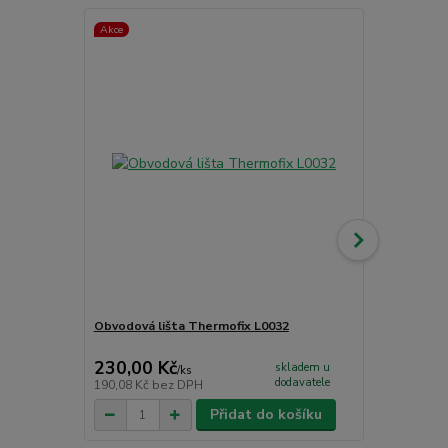
Akce
Obvodová lišta Thermofix L0032
Čistící příp
CC - PU čist
230,00 Kč
265,00 K
skladem u
/
ks
dodavatele
190,08 Kč
bez DPH
219,01 Kč
be
Přidat do košíku