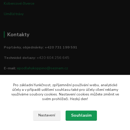
Kobercové čtverce
Umělé trávy
Kontakty
Poptávky, objednávky: +420 731 199 591
Technické dotazy:
+420 604 256 645
E-mail:
epodlahykoppino@seznam.cz
Pro základní funkčnost, zpříjemnění používání webu, analytické
Prodejna/vzorkovna:
účely a v případě udělení souhlasu také pro účely cílení reklamy
využíváme soubory cookies. Nastavení cookies můžete změnit ve
Studio Podlah
svém prohlížeči. Hezký den!
Mírové náměstí 16/15
74801 Hlučín
Souhlasím
Nastavení