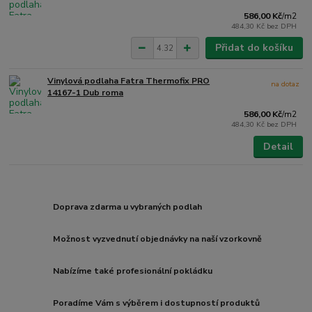
586,00 Kč
/
m2
484,30 Kč
bez DPH
Přidat do košíku
Vinylová podlaha Fatra Thermofix PRO
na dotaz
14167-1 Dub roma
586,00 Kč
/
m2
484,30 Kč
bez DPH
Detail
Doprava zdarma u vybraných podlah
Možnost vyzvednutí objednávky na naší vzorkovně
Nabízíme také profesionální pokládku
Poradíme Vám s výběrem i dostupností produktů