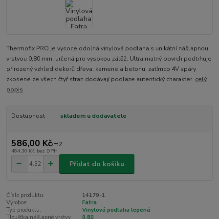
Thermofix PRO je vysoce odolná vinylová podlaha s unikátní nášlapnou
vrstvou 0,80 mm, určená pro vysokou zátěž. Ultra matný povrch podtrhuje
přirozený vzhled dekorů dřeva, kamene a betonu, zatímco 4V spáry
zkosené ze všech čtyř stran dodávají podlaze autentický charakter.
celý
popis
Dostupnost
skladem u dodavatele
586,00 Kč
/
m2
484,30 Kč
bez DPH
Přidat do košíku
Číslo produktu:
14179-1
Výrobce:
Fatra
Typ produktu:
Vinylová podlaha lepená
Tloušťka nášlapné vrstvy
0,80