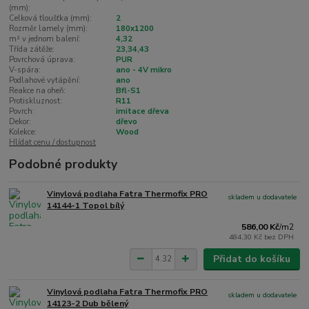
(mm):
Celková tloušťka (mm):
2
Rozměr lamely (mm):
180x1200
m² v jednom balení:
4,32
Třída zátěže:
23,34,43
Povrchová úprava:
PUR
V-spára:
ano - 4V mikro
Podlahové vytápění:
ano
Reakce na oheň:
Bfl-S1
Protiskluznost:
R11
Povrch:
imitace dřeva
Dekor:
dřevo
Kolekce:
Wood
Hlídat cenu / dostupnost
Podobné produkty
Vinylová podlaha Fatra Thermofix PRO
skladem u dodavatele
14144-1 Topol bílý
586,00 Kč
/
m2
484,30 Kč
bez DPH
Přidat do košíku
Vinylová podlaha Fatra Thermofix PRO
skladem u dodavatele
14123-2 Dub bělený