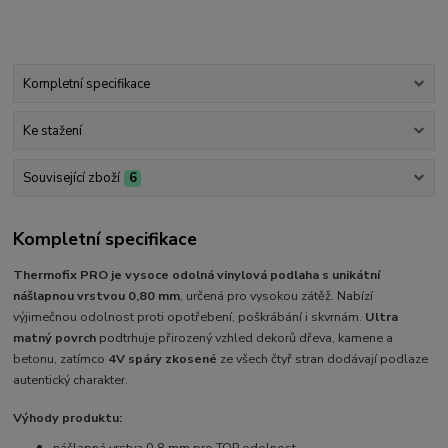
Kompletní specifikace
Ke stažení
Související zboží
6
Kompletní specifikace
Thermofix PRO je
vysoce odolná vinylová podlaha
s unikátní
nášlapnou vrstvou 0,80 mm
, určená pro vysokou zátěž. Nabízí
výjimečnou odolnost proti opotřebení, poškrábání i skvrnám.
Ultra
matný povrch
podtrhuje přirozený vzhled dekorů dřeva, kamene a
betonu, zatímco
4V spáry zkosené
ze všech čtyř stran dodávají podlaze
autentický charakter.
Výhody produktu:
nášlapná vrstva 0,8 mm pro TOP odolnost