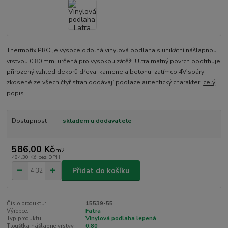
Thermofix PRO je vysoce odolná vinylová podlaha s unikátní nášlapnou
vrstvou 0,80 mm, určená pro vysokou zátěž. Ultra matný povrch podtrhuje
přirozený vzhled dekorů dřeva, kamene a betonu, zatímco 4V spáry
zkosené ze všech čtyř stran dodávají podlaze autentický charakter.
celý
popis
Dostupnost
skladem u dodavatele
586,00 Kč
/
m2
484,30 Kč
bez DPH
Přidat do košíku
Číslo produktu:
15539-55
Výrobce:
Fatra
Typ produktu:
Vinylová podlaha lepená
Tloušťka nášlapné vrstvy
0,80