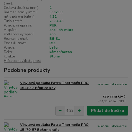
(mm):
Celková tloušťka (mm):
2
Rozměr lamely (mm):
300x900
m² v jednom balení:
4,32
Třída zátěže:
23,34,43
Povrchová úprava:
PUR
V-spára:
ano - 4V mikro
Podlahové vytápění:
ano
Reakce na oheň:
Bfl-S1
Protiskluznost:
R11
Povrch:
beton
Dekor:
kámen/beton
Kolekce:
Stone
Hlídat cenu / dostupnost
Podobné produkty
Vinylová podlaha Fatra Thermofix PRO
skladem u dodavatele
15410-2 Břidlice kov
586,00 Kč
/
m2
484,30 Kč
bez DPH
Přidat do košíku
Vinylová podlaha Fatra Thermofix PRO
skladem u dodavatele
15470-57 Beton grafit