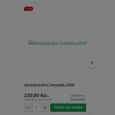
Akce
Obvodová lišta Thermofix L0038
Čistící příp
CC - PU čist
230,00 Kč
265,00 K
skladem u
/
ks
dodavatele
190,08 Kč
bez DPH
219,01 Kč
be
Přidat do košíku