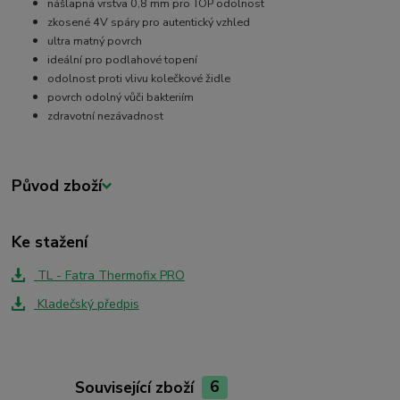
nášlapná vrstva 0,8 mm pro TOP odolnost
zkosené 4V spáry pro autentický vzhled
ultra matný povrch
ideální pro podlahové topení
odolnost proti vlivu kolečkové židle
povrch odolný vůči bakteriím
zdravotní nezávadnost
Původ zboží
Ke stažení
TL - Fatra Thermofix PRO
Kladečský předpis
Související zboží
6