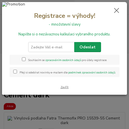
0
ks
+420 731 199 591
za
0,00 Kč
Registrace = výhody!
- množstevní slevy
Menu
Napište si o nezávaznou kalkulaci vybraného produktu.
Hledat
Odeslat
Úvod
Vinylové podlahy
LEPENÉ
Thermofix PRO
Vinylová
Souhlasím se
zpracováním osobních údajů
pro účely registrace.
podlaha Fatra Thermofix PRO 15539-55 Cement dark
Přeji si odebírat novinky e-mailem dle
podmínek zpracování osobních údajů
.
Vinylová podlaha Fatra
Thermofix PRO 15539-55
Zavřít
Cement dark
Akce