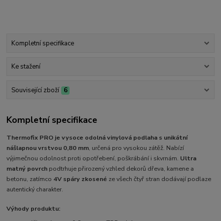
Kompletní specifikace
Ke stažení
Související zboží
6
Kompletní specifikace
Thermofix PRO je
vysoce odolná vinylová podlaha
s unikátní
nášlapnou vrstvou 0,80 mm
, určená pro vysokou zátěž. Nabízí
výjimečnou odolnost proti opotřebení, poškrábání i skvrnám.
Ultra
matný povrch
podtrhuje přirozený vzhled dekorů dřeva, kamene a
betonu, zatímco
4V spáry zkosené
ze všech čtyř stran dodávají podlaze
autentický charakter.
Výhody produktu: