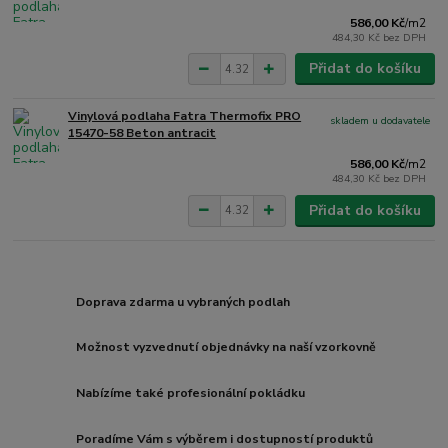
586,00 Kč
/
m2
484,30 Kč
bez DPH
Přidat do košíku
Vinylová podlaha Fatra Thermofix PRO
skladem u dodavatele
15470-58 Beton antracit
586,00 Kč
/
m2
484,30 Kč
bez DPH
Přidat do košíku
Doprava zdarma u vybraných podlah
Možnost vyzvednutí objednávky na naší vzorkovně
Nabízíme také profesionální pokládku
Poradíme Vám s výběrem i dostupností produktů