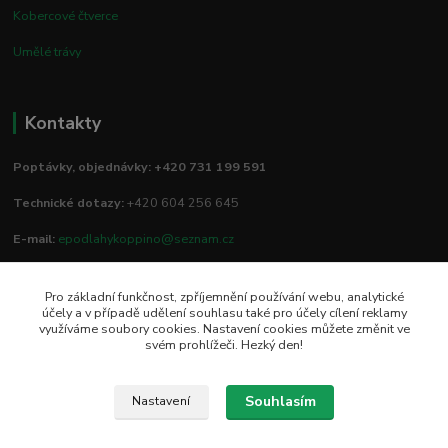
Kobercové čtverce
Umělé trávy
Kontakty
Poptávky, objednávky: +420 731 199 591
Technické dotazy:
+420 604 256 645
E-mail:
epodlahykoppino@seznam.cz
Pro základní funkčnost, zpříjemnění používání webu, analytické
Prodejna/vzorkovna:
účely a v případě udělení souhlasu také pro účely cílení reklamy
využíváme soubory cookies. Nastavení cookies můžete změnit ve
Studio Podlah
svém prohlížeči. Hezký den!
Mírové náměstí 16/15
74801 Hlučín
Souhlasím
Nastavení