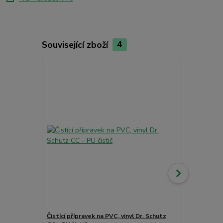
Související zboží
4
TOP produkt
Akce
Čistící přípravek na PVC, vinyl Dr. Schutz
Multi-penet