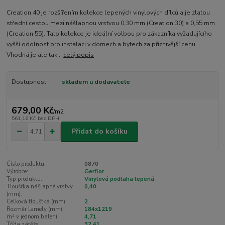
Creation 40 je rozšířením kolekce lepených vinylových dílců a je zlatou
střední cestou mezi nášlapnou vrstvou 0,30 mm (Creation 30) a 0,55 mm
(Creation 55). Tato kolekce je ideální volbou pro zákazníka vyžadujícího
vyšší odolnost pro instalaci v domech a bytech za příznivější cenu.
Vhodná je ale tak...
celý popis
Dostupnost
skladem u dodavatele
679,00 Kč
/
m2
561,16 Kč
bez DPH
Přidat do košíku
Číslo produktu:
0870
Výrobce:
Gerflor
Typ produktu:
Vinylová podlaha lepená
Tloušťka nášlapné vrstvy
0,40
(mm):
Celková tloušťka (mm):
2
Rozměr lamely (mm):
184x1219
m² v jednom balení:
4,71
Třída zátěže:
32,41