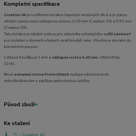
Kompletní specifikace
Creation 40
je rozšířením kolekce lepených vinylových dílců a je zlatou
střední cestou mezi nášlapnou vrstvou 0,30 mm (Creation 30) a 0,55 mm
(Creation 55).
Tato kolekce je ideální volbou pro zákazníka vyžadujícího
vyšší odolnost
pro instalaci v domech a bytech za příznivější cenu. Vhodná je ale také do
komerčních prostor.
Celková tloušťka je 2 mm a
nášlapná vrstva 0,40 mm
. Užitná třída
32/41.
Nová
ochranná vrstva ProtecShield
zvyšuje odolnost proti
mikroškrábancům a zajišťuje jednoduchou údržbu.
Původ zboží
Ke stažení
TL - Creation 40