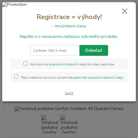
0
ks
+420 731 199 591
za
0,00 Kč
Registrace = výhody!
- množstevní slevy
Menu
Napište si o nezávaznou kalkulaci vybraného produktu.
Hledat
Odeslat
Úvod
Vinylové podlahy
LEPENÉ
Vinylová podlaha Gerflor Creation
Souhlasím se
zpracováním osobních údajů
pro účely registrace.
40 Quartet Honey
Přeji si odebírat novinky e-mailem dle
podmínek zpracování osobních údajů
.
Vinylová podlaha Gerflor
Creation 40 Quartet Honey
Zavřít