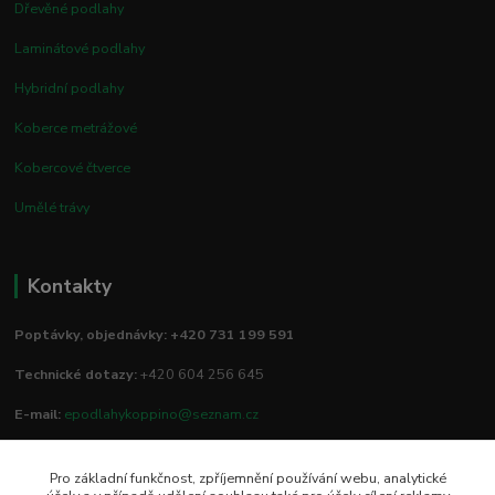
Dřevěné podlahy
Laminátové podlahy
Hybridní podlahy
Koberce metrážové
Kobercové čtverce
Umělé trávy
Kontakty
Poptávky, objednávky: +420 731 199 591
Technické dotazy:
+420 604 256 645
E-mail:
epodlahykoppino@seznam.cz
Pro základní funkčnost, zpříjemnění používání webu, analytické
Prodejna/vzorkovna: