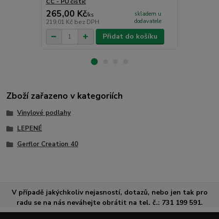
CC - PU čistič
kg
265,00 Kč
3 199,00
skladem u
/
ks
dodavatele
219,01 Kč
bez DPH
2 643,80 Kč
Přidat do košíku
Zboží zařazeno v kategoriích
Vinylové podlahy
LEPENÉ
Gerflor Creation 40
V případě jakýchkoliv nejasností, dotazů, nebo jen tak pro
radu se na nás neváhejte obrátit na tel. č.: 731 199 591.