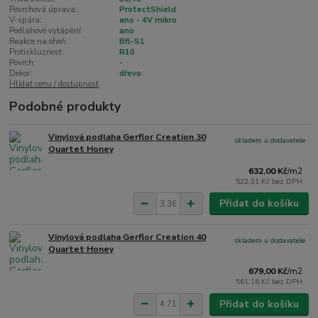
Povrchová úprava:
ProtectShield
V-spára:
ano - 4V mikro
Podlahové vytápění:
ano
Reakce na oheň:
Bfl-S1
Protiskluznost:
R10
Povrch:
-
Dekor:
dřevo
Hlídat cenu / dostupnost
Podobné produkty
Vinylová podlaha Gerflor Creation 30
skladem u dodavatele
Quartet Honey
632,00 Kč
/
m2
522,31 Kč
bez DPH
Přidat do košíku
Vinylová podlaha Gerflor Creation 40
skladem u dodavatele
Quartet Honey
679,00 Kč
/
m2
561,16 Kč
bez DPH
Přidat do košíku