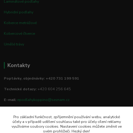
Laminátové podlahy
Hybridní podlahy
Koberce metrážové
Kobercové čtverce
Umělé trávy
Kontakty
Poptávky, objednávky: +420 731 199 591
Technické dotazy:
+420 604 256 645
E-mail:
epodlahykoppino@seznam.cz
Pro základní funkčnost, zpříjemnění používání webu, analytické
Prodejna/vzorkovna:
účely a v případě udělení souhlasu také pro účely cílení reklamy
využíváme soubory cookies. Nastavení cookies můžete změnit ve
Studio Podlah
svém prohlížeči. Hezký den!