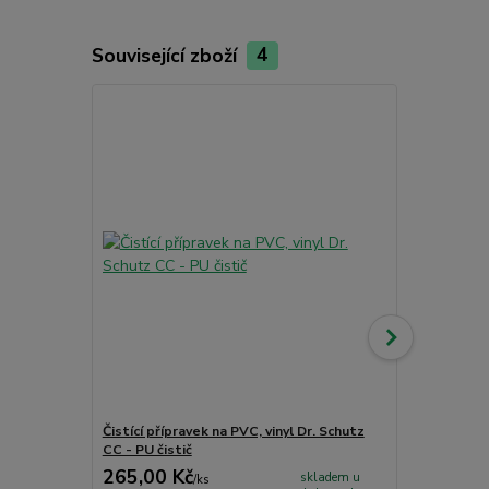
Související zboží
4
TOP produkt
Akce
Čistící přípravek na PVC, vinyl Dr. Schutz
Multi-penet
CC - PU čistič
kg
265,00 Kč
3 199,00
skladem u
/
ks