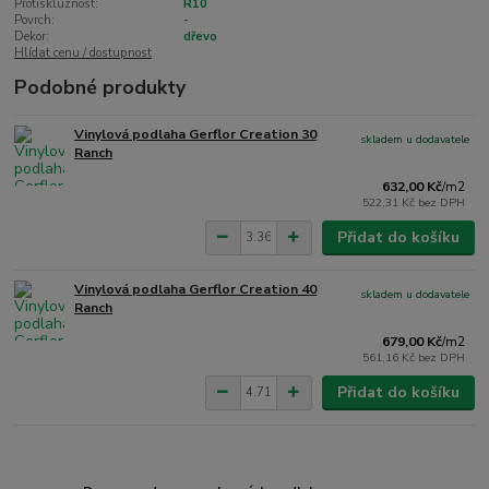
Protiskluznost:
R10
Povrch:
-
Dekor:
dřevo
Hlídat cenu / dostupnost
Podobné produkty
Vinylová podlaha Gerflor Creation 30
skladem u dodavatele
Ranch
632,00 Kč
/
m2
522,31 Kč
bez DPH
Přidat do košíku
Vinylová podlaha Gerflor Creation 40
skladem u dodavatele
Ranch
679,00 Kč
/
m2
561,16 Kč
bez DPH
Přidat do košíku