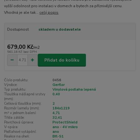
vyšší odolnost pro instalaci v domech a bytech za příznivější cenu.
Vhodná je ale tak...
celý popis
Dostupnost
skladem u dodavatele
679,00 Kč
/
m2
561,16 Kč
bez DPH
Přidat do košíku
Číslo produktu:
0456
Výrobce:
Gerflor
Typ produktu:
Vinylová podlaha lepená
Tloušťka nášlapné vrstvy
0,40
(mm):
Celková tloušťka (mm):
2
Rozměr lamely (mm):
184x1219
m² v jednom balení:
4,71
Třída zátěže:
32,41
Povrchová úprava:
ProtectShield
V-spára:
ano - 4V mikro
Podlahové vytápění:
ano
Reakce na oheň:
Bfl-S1