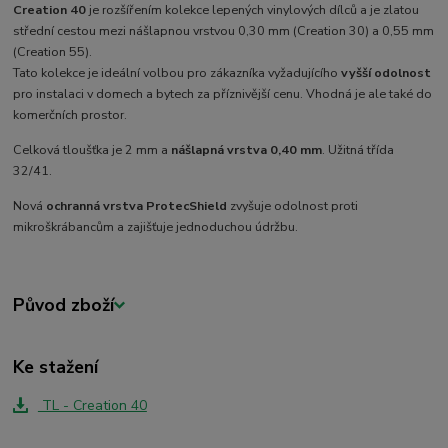
Creation 40
je rozšířením kolekce lepených vinylových dílců a je zlatou
střední cestou mezi nášlapnou vrstvou 0,30 mm (Creation 30) a 0,55 mm
(Creation 55).
Tato kolekce je ideální volbou pro zákazníka vyžadujícího
vyšší odolnost
pro instalaci v domech a bytech za příznivější cenu. Vhodná je ale také do
komerčních prostor.
Celková tloušťka je 2 mm a
nášlapná vrstva 0,40 mm
. Užitná třída
32/41.
Nová
ochranná vrstva ProtecShield
zvyšuje odolnost proti
mikroškrábancům a zajišťuje jednoduchou údržbu.
Původ zboží
Ke stažení
TL - Creation 40