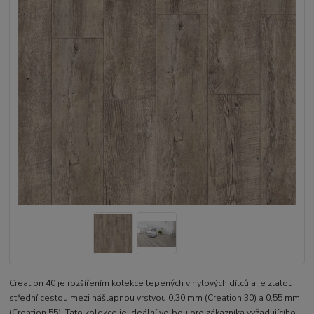
Creation 40 je rozšířením kolekce lepených vinylových dílců a je zlatou
střední cestou mezi nášlapnou vrstvou 0,30 mm (Creation 30) a 0,55 mm
(Creation 55). Tato kolekce je ideální volbou pro zákazníka vyžadujícího