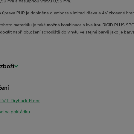
2,50 mm a nášlapnou vrstvu 0,55 mm.
 úprava PUR je doplněna o emboss v imitaci dřeva a 4V zkosené hran
ohoto materiálu je také možná kombinace s kvalitou RIGID PLUS SPC 
docílit např. obložení schodiště do vinylu ve stejné barvě jako je bar
zboží
žení
 LVT Dryback Floor
d na pokládku