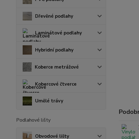
Dřevěné podlahy
Laminátové podlahy
Hybridní podlahy
Koberce metrážové
Kobercové čtverce
Umělé trávy
Podobn
Podlahové lišty
Obvodové lišty