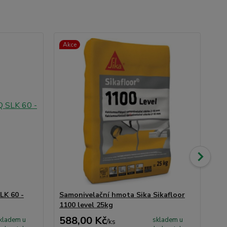
Akce
TO
Ak
LK 60 -
Samonivelační hmota Sika Sikafloor
Mu
1100 level 25kg
15
588,00 Kč
3 
kladem u
skladem u
/
ks