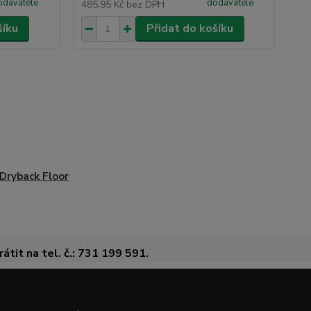
odavatele
dodavatele
485,95 Kč
bez DPH
2 6
šíku
Přidat do košíku
Dryback Floor
átit na tel. č.: 731 199 591.