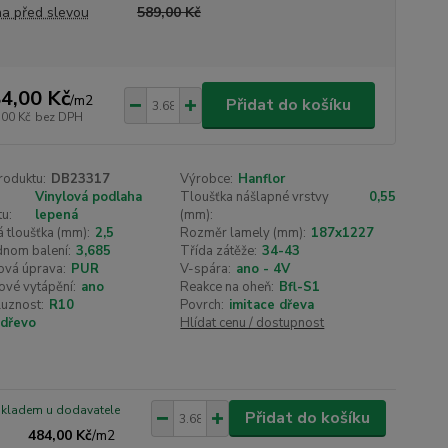
a před slevou
589,00 Kč
4,00 Kč
/
m2
Přidat do košíku
,00 Kč
bez DPH
roduktu:
DB23317
Výrobce:
Hanflor
Vinylová podlaha
Tloušťka nášlapné vrstvy
0,55
u:
lepená
(mm):
 tloušťka (mm):
2,5
Rozměr lamely (mm):
187x1227
dnom balení:
3,685
Třída zátěže:
34-43
ová úprava:
PUR
V-spára:
ano - 4V
ové vytápění:
ano
Reakce na oheň:
Bfl-S1
luznost:
R10
Povrch:
imitace dřeva
dřevo
Hlídat cenu / dostupnost
skladem u dodavatele
Přidat do košíku
484,00 Kč
/
m2