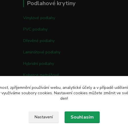
Podlahové krytiny
Vinylové podlahy
PVC podlahy
Dřevěné podlahy
Laminátové podlahy
Hybridní podlahy
Koberce metrážové
Kobercové čtverce
nost, zpříjemnění používání webu, analytické účely a v případě udělen
my využíváme soubory cookies. Nastavení cookies můžete změnit ve své
Umělé trávy
den!
Souhlasím
Nastavení