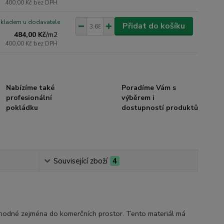
400,00 Kč
bez DPH
skladem u dodavatele
Přidat do košíku
484,00 Kč
/
m2
400,00 Kč
bez DPH
Nabízíme také
Poradíme Vám s
profesionální
výběrem i
pokládku
dostupností produktů
Související zboží
4
vhodné zejména do komerčních prostor. Tento materiál má