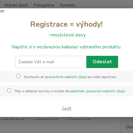
Vrácení zboží
Fotogalerie
Kontakty
Nevíte
Registrace = výhody!
Hledat
+420
- množstevní slevy
Napište si o nezávaznou kalkulaci vybraného produktu.
inylové podlahy
Vinylová podlaha LVT Dryback Floor HIF 23317
lová podlaha LVT Dryback Floor
Odeslat
Souhlasím se
zpracováním osobních údajů
pro účely registrace.
Vinylo
parame
Přeji si odebírat novinky e-mailem dle
podmínek zpracování osobních údajů
.
má tlo
PUR je
podlaz
Zavřít
Dos