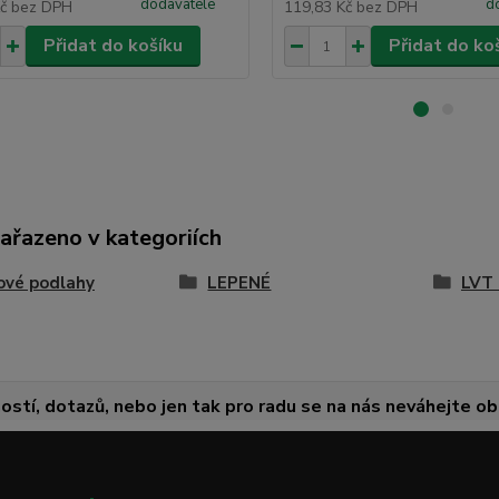
dodavatele
d
Kč
bez DPH
119,83 Kč
bez DPH
Přidat do košíku
Přidat do ko
zařazeno v kategoriích
ové podlahy
LEPENÉ
LVT 
ostí, dotazů, nebo jen tak pro radu se na nás neváhejte obr