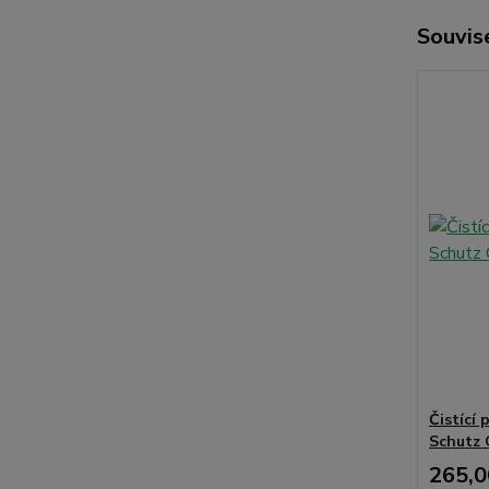
Souvise
Čistící 
Schutz C
265,0