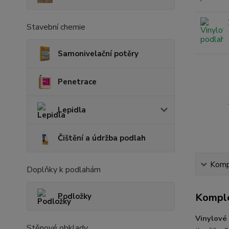
Stavební chemie
Samonivelační potěry
Penetrace
Lepidla
Čištění a údržba podlah
Kompl
Doplňky k podlahám
Komple
Podložky
Vinylov
Stěnové obklady