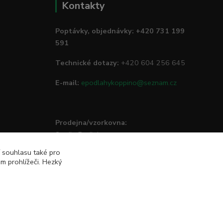
Kontakty
Poptávky, objednávky: +420 731 199
591
Technické dotazy:
+420 604 256 645
E-mail:
epodlahykoppino@seznam.cz
Prodejna/vzorkovna:
Studio Podlah
Mírové náměstí 16/15
í souhlasu také pro
74801 Hlučín
m prohlížeči. Hezký