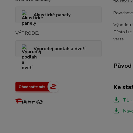
tloušťku 
Povrchová
Akustické panely
Výhodou t
Tímto lze 
VÝPRODEJ
verze.
Výprodej podlah a dveří
Původ 
Ke sta
TL -
Návo