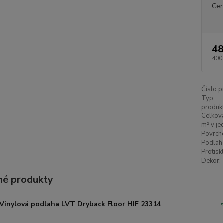
Cen
48
400
Číslo p
Typ
produkt
Celková
m² v je
Povrch
Podlah
Protisk
Dekor:
é produkty
Vinylová podlaha LVT Dryback Floor HIF 23314