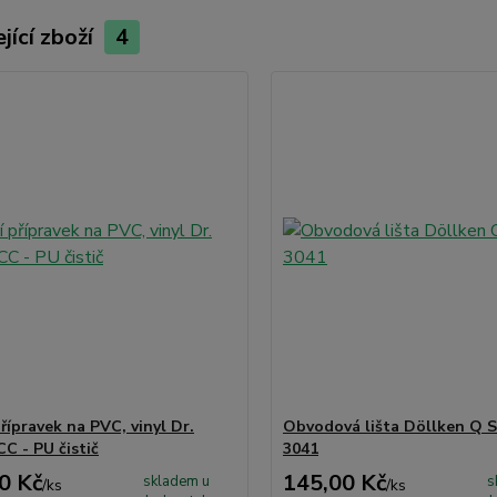
jící zboží
4
přípravek na PVC, vinyl Dr.
Obvodová lišta Döllken Q S
C - PU čistič
3041
0 Kč
145,00 Kč
skladem u
s
/
ks
/
ks