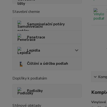
Stavební chemie
Samonivelační potěry
Penetrace
Lepidla
Čištění a údržba podlah
Kompl
Doplňky k podlahám
Podložky
Komple
Vinylov
Stěnové obklady