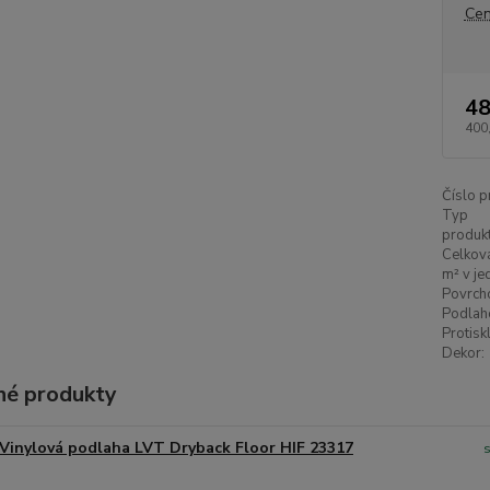
Cen
48
400
Číslo p
Typ
produkt
Celková
m² v je
Povrch
Podlah
Protisk
Dekor:
é produkty
Vinylová podlaha LVT Dryback Floor HIF 23317