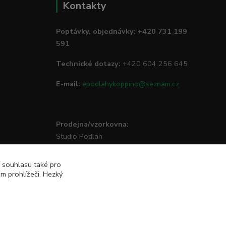
Kontakty
Poptávky, objednávky: +420 731 199
591
Technické dotazy:
+420 604 256 645
E-mail:
epodlahykoppino@seznam.cz
Prodejna/vzorkovna:
Studio Podlah
Mírové náměstí 16/15
74801 Hlučín
í souhlasu také pro
m prohlížeči. Hezký