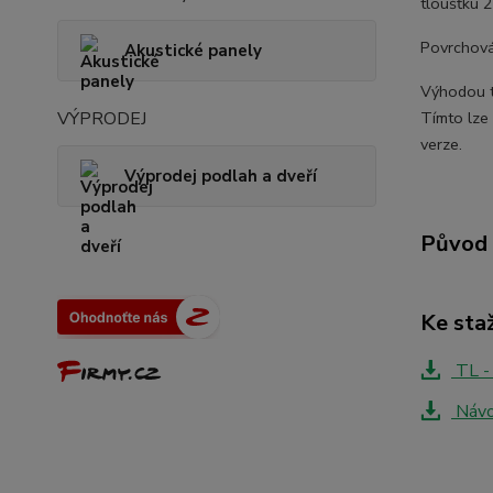
tloušťku 
Povrchová
Akustické panely
Výhodou t
VÝPRODEJ
Tímto lze 
verze.
Výprodej podlah a dveří
Původ 
Ke sta
TL -
Návo