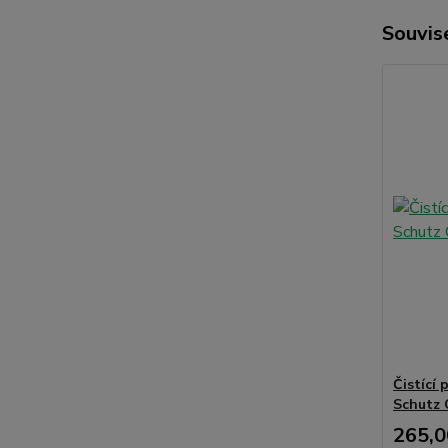
Souvise
Čistící 
Schutz C
265,0