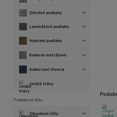
Dřevěné podlahy
Laminátové podlahy
Hybridní podlahy
Koberce metrážové
Kobercové čtverce
Umělé trávy
Podobn
Podlahové lišty
Obvodové lišty