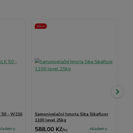
Akce
TO
Ak
K 50 - W216
Samonivelační hmota Sika Sikafloor
Mu
1100 level 25kg
15
588,00 Kč
3 
kladem u
skladem u
/
ks