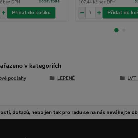
dodavatele
d
Kč
bez DPH
107,44 Kč
bez DPH
Přidat do košíku
Přidat do ko
zařazeno v kategoriích
ové podlahy
LEPENÉ
LVT 
ostí, dotazů, nebo jen tak pro radu se na nás neváhejte obr