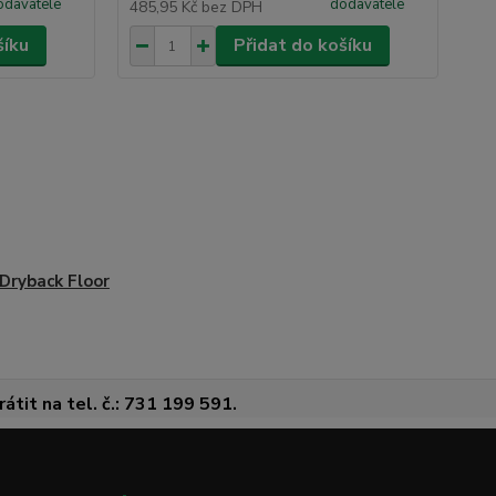
odavatele
dodavatele
485,95 Kč
bez DPH
2 6
šíku
Přidat do košíku
Dryback Floor
átit na tel. č.: 731 199 591.