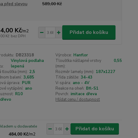
a před slevou
589,00 Kč
4,00 Kč
/
m2
Přidat do košíku
,00 Kč
bez DPH
roduktu:
DB23318
Výrobce:
Hanflor
Vinylová podlaha
Tloušťka nášlapné vrstvy
0,55
u:
lepená
(mm):
 tloušťka (mm):
2,5
Rozměr lamely (mm):
187x1227
dnom balení:
3,685
Třída zátěže:
34-43
ová úprava:
PUR
V-spára:
ano - 4V
ové vytápění:
ano
Reakce na oheň:
Bfl-S1
luznost:
R10
Povrch:
imitace dřeva
dřevo
Hlídat cenu / dostupnost
skladem u dodavatele
Přidat do košíku
484,00 Kč
/
m2