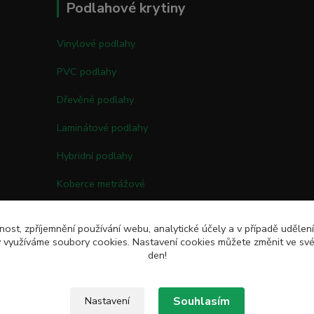
Podlahové krytiny
Vinylové podlahy
PVC podlahy
Dřevěné podlahy
Laminátové podlahy
Hybridní podlahy
Koberce metrážové
Kobercové čtverce
nost, zpříjemnění používání webu, analytické účely a v případě udělen
Umělé trávy
my využíváme soubory cookies. Nastavení cookies můžete změnit ve své
den!
Souhlasím
Nastavení