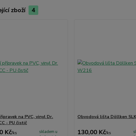
jící zboží
4
přípravek na PVC, vinyl Dr.
Obvodová lišta Döllken SL
C - PU čistič
0 Kč
130,00 Kč
skladem u
s
/
ks
/
ks