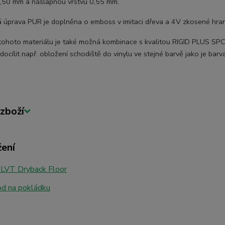
2,50 mm a nášlapnou vrstvu 0,55 mm.
 úprava PUR je doplněna o emboss v imitaci dřeva a 4V zkosené hran
ohoto materiálu je také možná kombinace s kvalitou RIGID PLUS SPC 
docílit např. obložení schodiště do vinylu ve stejné barvě jako je bar
zboží
žení
 LVT Dryback Floor
d na pokládku