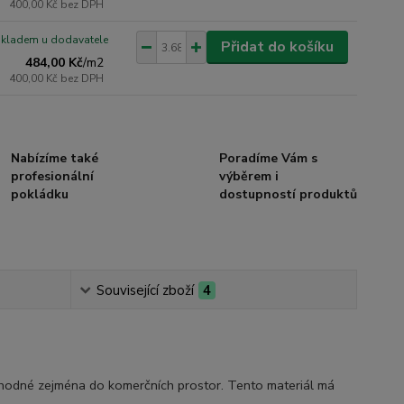
400,00 Kč
bez DPH
skladem u dodavatele
Přidat do košíku
484,00 Kč
/
m2
400,00 Kč
bez DPH
Nabízíme také
Poradíme Vám s
profesionální
výběrem i
pokládku
dostupností produktů
Související zboží
4
vhodné zejména do komerčních prostor. Tento materiál má