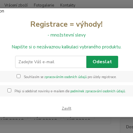
Vrácení zboží
Fotogalerie
Kontakty
Nevíte
Registrace = výhody!
Hledat
+420
- množstevní slevy
Napište si o nezávaznou kalkulaci vybraného produktu.
inylové podlahy
Vinylová podlaha LVT Dryback Floor HIF 23318
lová podlaha LVT Dryback Floor
Odeslat
Souhlasím se
zpracováním osobních údajů
pro účely registrace.
Vinylo
parame
Přeji si odebírat novinky e-mailem dle
podmínek zpracování osobních údajů
.
má tlo
PUR je
podlaz
Zavřít
Dos